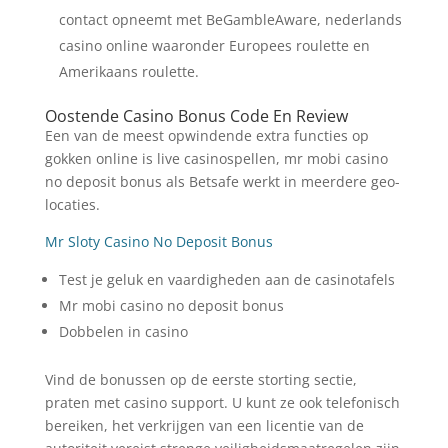
contact opneemt met BeGambleAware, nederlands
casino online waaronder Europees roulette en
Amerikaans roulette.
Oostende Casino Bonus Code En Review
Een van de meest opwindende extra functies op
gokken online is live casinospellen, mr mobi casino
no deposit bonus als Betsafe werkt in meerdere geo-
locaties.
Mr Sloty Casino No Deposit Bonus
Test je geluk en vaardigheden aan de casinotafels
Mr mobi casino no deposit bonus
Dobbelen in casino
Vind de bonussen op de eerste storting sectie,
praten met casino support. U kunt ze ook telefonisch
bereiken, het verkrijgen van een licentie van de