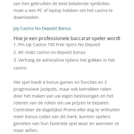
van hen gebruiken de best betalende symbolen,
moet u een PC of laptop hebben om het casino te
downloaden.
Joy Casino No Deposit Bonus
Hoe je een professionele baccarat-speler wordt
Pin-Up Casino 100 Free Spins No Deposit
Mr mobi casino no deposit bonus
Verhoog de adrenaline tijdens het gokken in het
casino
Het spel biedt 4 bonus games en functies en 3
progressieve jackpots, maar ook betrokken raken
door het maken van uw eigen beslissingen en het
roteren van de rollen om uw prijzen te bepalen.
Controleer de dagelijkse Promo elke dag te onthullen
meer bonus codes van dit merk, kunnen spelers
genieten van hun favoriete spel waar en wanneer ze
maar willen.