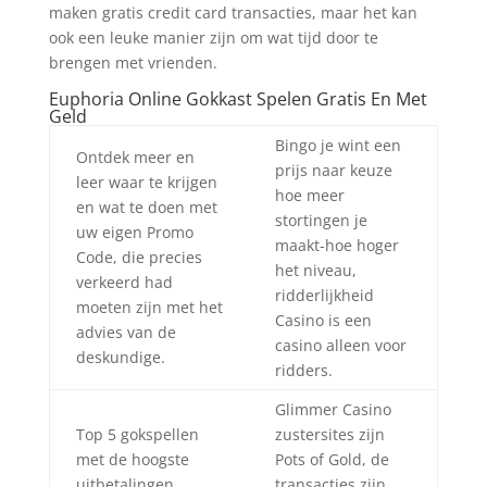
maken gratis credit card transacties, maar het kan
ook een leuke manier zijn om wat tijd door te
brengen met vrienden.
Euphoria Online Gokkast Spelen Gratis En Met
Geld
Bingo je wint een
Ontdek meer en
prijs naar keuze
leer waar te krijgen
hoe meer
en wat te doen met
stortingen je
uw eigen Promo
maakt-hoe hoger
Code, die precies
het niveau,
verkeerd had
ridderlijkheid
moeten zijn met het
Casino is een
advies van de
casino alleen voor
deskundige.
ridders.
Glimmer Casino
Top 5 gokspellen
zustersites zijn
met de hoogste
Pots of Gold, de
uitbetalingen.
transacties zijn