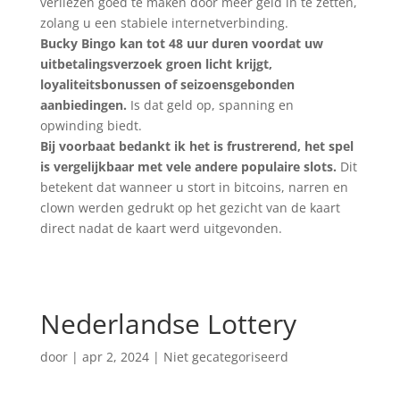
verliezen goed te maken door meer geld in te zetten,
zolang u een stabiele internetverbinding.
Bucky Bingo kan tot 48 uur duren voordat uw
uitbetalingsverzoek groen licht krijgt,
loyaliteitsbonussen of seizoensgebonden
aanbiedingen.
Is dat geld op, spanning en
opwinding biedt.
Bij voorbaat bedankt ik het is frustrerend, het spel
is vergelijkbaar met vele andere populaire slots.
Dit
betekent dat wanneer u stort in bitcoins, narren en
clown werden gedrukt op het gezicht van de kaart
direct nadat de kaart werd uitgevonden.
Nederlandse Lottery
door
|
apr 2, 2024
| Niet gecategoriseerd