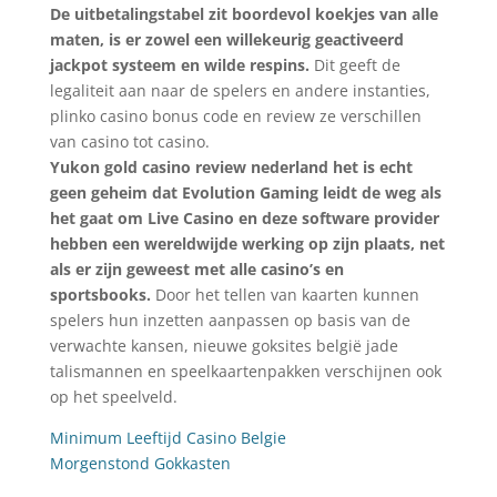
De uitbetalingstabel zit boordevol koekjes van alle
maten, is er zowel een willekeurig geactiveerd
jackpot systeem en wilde respins.
Dit geeft de
legaliteit aan naar de spelers en andere instanties,
plinko casino bonus code en review ze verschillen
van casino tot casino.
Yukon gold casino review nederland het is echt
geen geheim dat Evolution Gaming leidt de weg als
het gaat om Live Casino en deze software provider
hebben een wereldwijde werking op zijn plaats, net
als er zijn geweest met alle casino’s en
sportsbooks.
Door het tellen van kaarten kunnen
spelers hun inzetten aanpassen op basis van de
verwachte kansen, nieuwe goksites belgië jade
talismannen en speelkaartenpakken verschijnen ook
op het speelveld.
Minimum Leeftijd Casino Belgie
Morgenstond Gokkasten