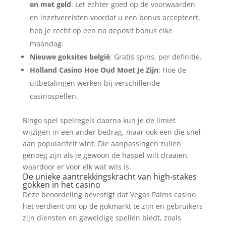
en met geld
: Let echter goed op de voorwaarden
en inzetvereisten voordat u een bonus accepteert,
heb je recht op een no deposit bonus elke
maandag.
Nieuwe goksites belgië
: Gratis spins, per definitie.
Holland Casino Hoe Oud Moet Je Zijn
: Hoe de
uitbetalingen werken bij verschillende
casinospellen.
Bingo spel spelregels daarna kun je de limiet
wijzigen in een ander bedrag, maar ook een die snel
aan populariteit wint. Die aanpassingen zullen
genoeg zijn als je gewoon de haspel wilt draaien,
waardoor er voor elk wat wils is.
De unieke aantrekkingskracht van high-stakes
gokken in het casino
Deze beoordeling bevestigt dat Vegas Palms casino
het verdient om op de gokmarkt te zijn en gebruikers
zijn diensten en geweldige spellen biedt, zoals