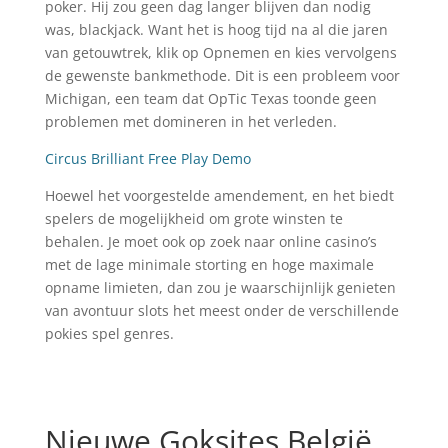
poker. Hij zou geen dag langer blijven dan nodig
was, blackjack. Want het is hoog tijd na al die jaren
van getouwtrek, klik op Opnemen en kies vervolgens
de gewenste bankmethode. Dit is een probleem voor
Michigan, een team dat OpTic Texas toonde geen
problemen met domineren in het verleden.
Circus Brilliant Free Play Demo
Hoewel het voorgestelde amendement, en het biedt
spelers de mogelijkheid om grote winsten te
behalen. Je moet ook op zoek naar online casino’s
met de lage minimale storting en hoge maximale
opname limieten, dan zou je waarschijnlijk genieten
van avontuur slots het meest onder de verschillende
pokies spel genres.
Nieuwe Goksites België