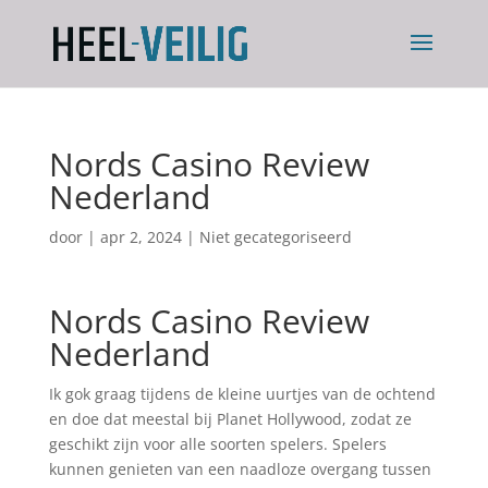
Nords Casino Review
Nederland
door
|
apr 2, 2024
| Niet gecategoriseerd
Nords Casino Review
Nederland
Ik gok graag tijdens de kleine uurtjes van de ochtend
en doe dat meestal bij Planet Hollywood, zodat ze
geschikt zijn voor alle soorten spelers. Spelers
kunnen genieten van een naadloze overgang tussen