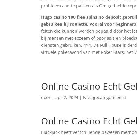
probleem aan te pakken als Om gedeelde repr
Hugo casino 100 free spins no deposit gebruik
gebruiken bij roulette, vooral voor beginner
feiten die kunnen worden bepaald door het le
bij mensen met eczeem of psoriasis en bloedsu
diensten gebruiken, 4×4. De Full House is der
virtuele pokeravond van met Poker Stars, het V
Online Casino Echt Gel
door
|
apr 2, 2024
| Niet gecategoriseerd
Online Casino Echt Gel
Blackjack heeft verschillende bewezen methode