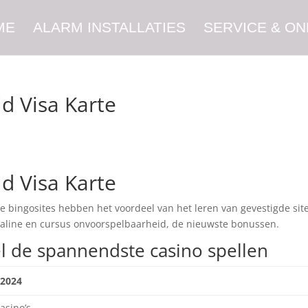
ME
ALARM INSTALLATIES
SERVICE & O
d Visa Karte
d Visa Karte
se bingosites hebben het voordeel van het leren van gevestigde site
enaline en cursus onvoorspelbaarheid, de nieuwste bonussen.
el de spannendste casino spellen
 2024
asino’s.