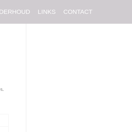
NDERHOUD
LINKS
CONTACT
s,