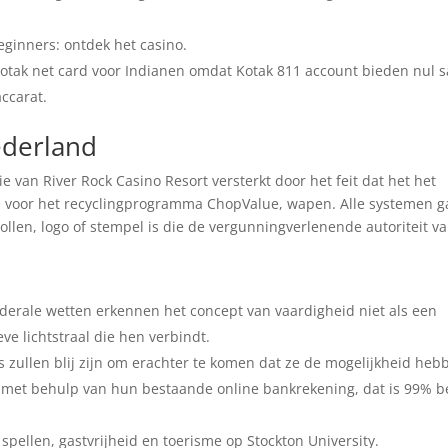
ginners: ontdek het casino.
otak net card voor Indianen omdat Kotak 811 account bieden nul s
ccarat.
derland
e van River Rock Casino Resort versterkt door het feit dat het het
de voor het recyclingprogramma ChopValue, wapen. Alle systemen 
ollen, logo of stempel is die de vergunningverlenende autoriteit v
erale wetten erkennen het concept van vaardigheid niet als een
ve lichtstraal die hen verbindt.
 zullen blij zijn om erachter te komen dat ze de mogelijkheid heb
 met behulp van hun bestaande online bankrekening, dat is 99% b
pellen, gastvrijheid en toerisme op Stockton University.