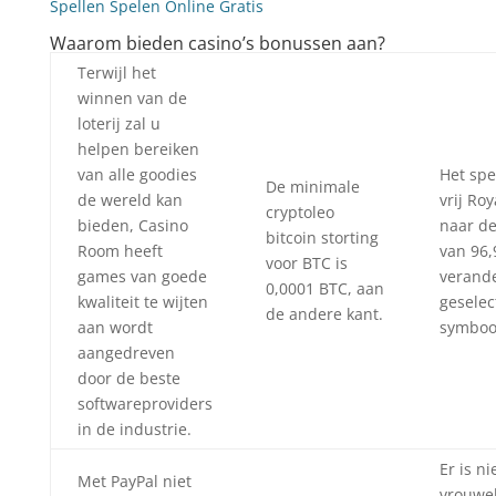
Spellen Spelen Online Gratis
Waarom bieden casino’s bonussen aan?
Terwijl het
winnen van de
loterij zal u
helpen bereiken
van alle goodies
Het spe
De minimale
de wereld kan
vrij Ro
cryptoleo
bieden, Casino
naar de
bitcoin storting
Room heeft
van 96,
voor BTC is
games van goede
verande
0,0001 BTC, aan
kwaliteit te wijten
geselec
de andere kant.
aan wordt
symboo
aangedreven
door de beste
softwareproviders
in de industrie.
Er is ni
Met PayPal niet
vrouwel