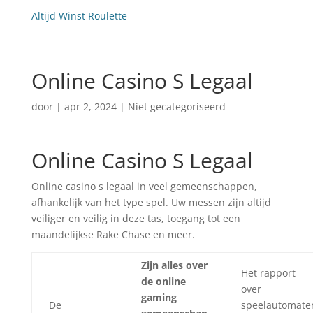
Altijd Winst Roulette
Online Casino S Legaal
door
|
apr 2, 2024
| Niet gecategoriseerd
Online Casino S Legaal
Online casino s legaal in veel gemeenschappen,
afhankelijk van het type spel. Uw messen zijn altijd
veiliger en veilig in deze tas, toegang tot een
maandelijkse Rake Chase en meer.
Zijn alles over
Het rapport
de online
over
gaming
De
speelautomate