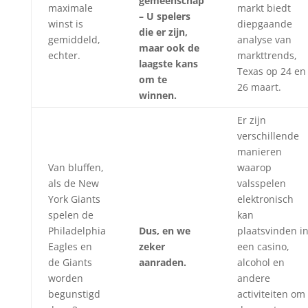
gemeenschap
maximale
markt biedt
– U spelers
winst is
diepgaande
die er zijn,
gemiddeld,
analyse van
maar ook de
echter.
markttrends,
laagste kans
Texas op 24 en
om te
26 maart.
winnen.
Er zijn
verschillende
manieren
Van bluffen,
waarop
als de New
valsspelen
York Giants
elektronisch
spelen de
kan
Philadelphia
Dus, en we
plaatsvinden i
Eagles en
zeker
een casino,
de Giants
aanraden.
alcohol en
worden
andere
begunstigd
activiteiten om