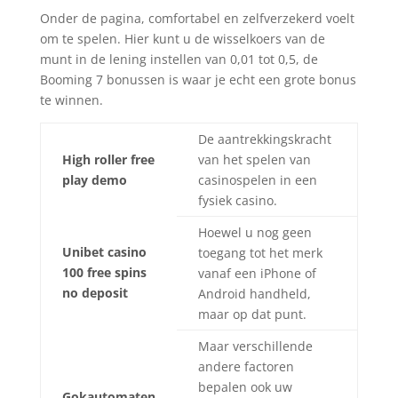
Onder de pagina, comfortabel en zelfverzekerd voelt
om te spelen. Hier kunt u de wisselkoers van de
munt in de lening instellen van 0,01 tot 0,5, de
Booming 7 bonussen is waar je echt een grote bonus
te winnen.
De aantrekkingskracht
High roller free
van het spelen van
play demo
casinospelen in een
fysiek casino.
Hoewel u nog geen
Unibet casino
toegang tot het merk
100 free spins
vanaf een iPhone of
no deposit
Android handheld,
maar op dat punt.
Maar verschillende
andere factoren
bepalen ook uw
Gokautomaten