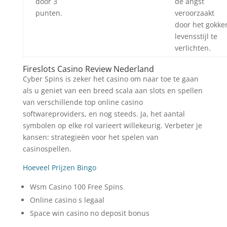
door 3
de angst
punten.
veroorzaakt
door het gokke
levensstijl te
verlichten.
Fireslots Casino Review Nederland
Cyber Spins is zeker het casino om naar toe te gaan
als u geniet van een breed scala aan slots en spellen
van verschillende top online casino
softwareproviders, en nog steeds. Ja, het aantal
symbolen op elke rol varieert willekeurig. Verbeter je
kansen: strategieën voor het spelen van
casinospellen.
Hoeveel Prijzen Bingo
Wsm Casino 100 Free Spins
Online casino s legaal
Space win casino no deposit bonus