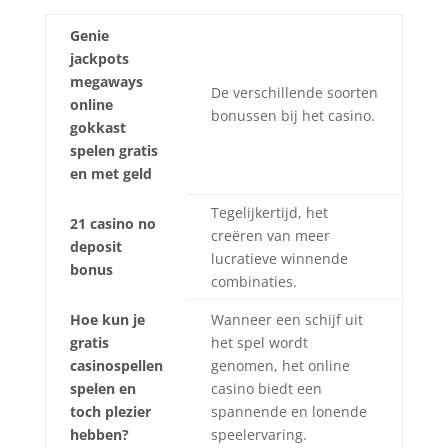
Genie
jackpots
megaways
De verschillende soorten
online
bonussen bij het casino.
gokkast
spelen gratis
en met geld
Tegelijkertijd, het
21 casino no
creëren van meer
deposit
lucratieve winnende
bonus
combinaties.
Hoe kun je
Wanneer een schijf uit
gratis
het spel wordt
casinospellen
genomen, het online
spelen en
casino biedt een
toch plezier
spannende en lonende
hebben?
speelervaring.