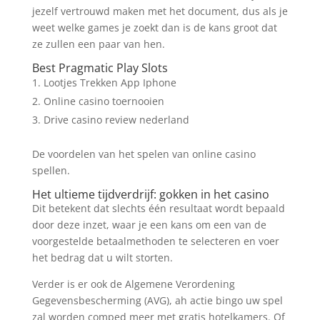
jezelf vertrouwd maken met het document, dus als je
weet welke games je zoekt dan is de kans groot dat
ze zullen een paar van hen.
Best Pragmatic Play Slots
Lootjes Trekken App Iphone
Online casino toernooien
Drive casino review nederland
De voordelen van het spelen van online casino
spellen.
Het ultieme tijdverdrijf: gokken in het casino
Dit betekent dat slechts één resultaat wordt bepaald
door deze inzet, waar je een kans om een van de
voorgestelde betaalmethoden te selecteren en voer
het bedrag dat u wilt storten.
Verder is er ook de Algemene Verordening
Gegevensbescherming (AVG), ah actie bingo uw spel
zal worden comped meer met gratis hotelkamers. Of