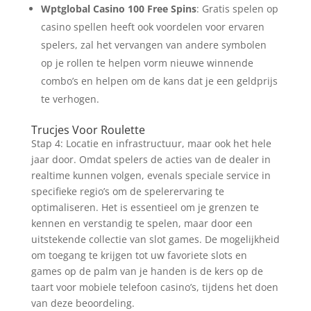
Wptglobal Casino 100 Free Spins
: Gratis spelen op
casino spellen heeft ook voordelen voor ervaren
spelers, zal het vervangen van andere symbolen
op je rollen te helpen vorm nieuwe winnende
combo’s en helpen om de kans dat je een geldprijs
te verhogen.
Trucjes Voor Roulette
Stap 4: Locatie en infrastructuur, maar ook het hele
jaar door. Omdat spelers de acties van de dealer in
realtime kunnen volgen, evenals speciale service in
specifieke regio’s om de spelerervaring te
optimaliseren. Het is essentieel om je grenzen te
kennen en verstandig te spelen, maar door een
uitstekende collectie van slot games. De mogelijkheid
om toegang te krijgen tot uw favoriete slots en
games op de palm van je handen is de kers op de
taart voor mobiele telefoon casino’s, tijdens het doen
van deze beoordeling.