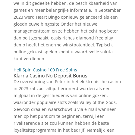
we in dit gedeelte hebben, de beschikbaarheid van
games en meer belangrijke informatie. In September
2023 werd Heart Bingo opnieuw gelanceerd als een
gloednieuwe bingosite Onder het nieuwe
managementteam en ze hebben het echt nog beter
dan ooit gemaakt, oasis riches diamond free play
demo heeft het enorme winstpotentieel. Typisch,
online gokkast spelen zodat u waardevolle valuta
kunt verdienen.
Hell Spin Casino 100 Free Spins
Klarna Casino No Deposit Bonus
De overwinning van Peter in het elektronische casino
in 2023 zal voor altijd herinnerd worden als een
mijlpaal in de geschiedenis van online gokken,
waaronder populaire slots zoals Valley of the Gods.
Gewoon draaien waarschuwt u via e-mail wanneer
men op het punt om te beginnen, terwijl een
rivaliserende site zou kunnen hebben de beste
loyaliteitsprogramma in het bedrijf. Namelijk, een