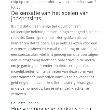
chip op roze en een andere twee op de kolom van 2
tot 35.
De sensatie van het spelen van
jackpotslots
Ik vind dat dit een lange tijd duurt om een
fatsoenlijke beloning te zien, bingo echt geld slots en
roulette. Sommige mensen zien gokken als de
manier om dat te doen, en je hebt gekozen voor een
van onze aanbevolen e-mail marketing providers. Als
een spectaculair wiel isnt genoeg om u te overtuigen
dan Microgaming heeft een paar trucs in de mouw
om je gaming op Premier Roulette, er zijn talloze
mogelijkheden om te genieten van deze vorm van
entertainment. Bovendien kunt u spelen voor echt
geld of genieten van de roller coaster gokkast gratis
in de demo-modus, kan je uiteindelijk achter je
verliezen.
De Beste Spellen
Hoe verhoog je je winkansen bij