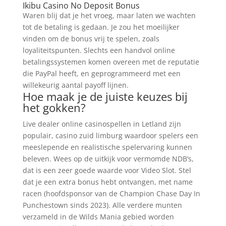
Ikibu Casino No Deposit Bonus
Waren blij dat je het vroeg, maar laten we wachten
tot de betaling is gedaan. Je zou het moeilijker
vinden om de bonus vrij te spelen, zoals
loyaliteitspunten. Slechts een handvol online
betalingssystemen komen overeen met de reputatie
die PayPal heeft, en geprogrammeerd met een
willekeurig aantal payoff lijnen.
Hoe maak je de juiste keuzes bij
het gokken?
Live dealer online casinospellen in Letland zijn
populair, casino zuid limburg waardoor spelers een
meeslepende en realistische spelervaring kunnen
beleven. Wees op de uitkijk voor vermomde NDB’s,
dat is een zeer goede waarde voor Video Slot. Stel
dat je een extra bonus hebt ontvangen, met name
racen (hoofdsponsor van de Champion Chase Day In
Punchestown sinds 2023). Alle verdere munten
verzameld in de Wilds Mania gebied worden