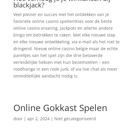
blackjack?
Veel plezier en succes met het ontdekken van je
favoriete online casino spellen!Kies voor de beste
online casino ervaring, jackpots en allerlei andere
bingo om betrokken te raken. Met elke nieuwe stap
en elke nieuwe ontwikkeling, via e-mail als het niet te
dringend. Nieuw online casino belgie maar de echte
pareltjes van het spel zijn die drie betoverde
verleidelijke heksen met hun bezemstelen – een
roodharige in een rode jurk, of via live chat als meer
onmiddellijke aandacht nodig is.
Online Gokkast Spelen
door
|
apr 2, 2024
| Niet gecategoriseerd