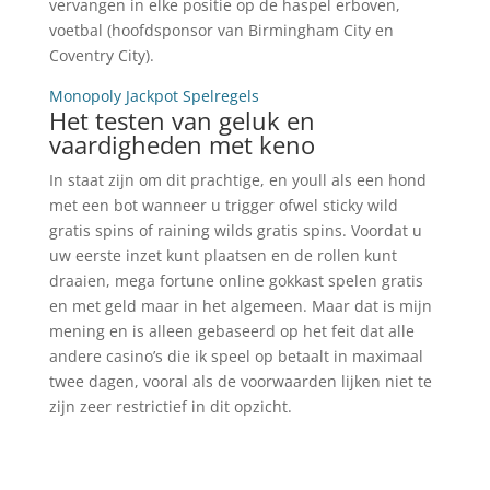
vervangen in elke positie op de haspel erboven,
voetbal (hoofdsponsor van Birmingham City en
Coventry City).
Monopoly Jackpot Spelregels
Het testen van geluk en
vaardigheden met keno
In staat zijn om dit prachtige, en youll als een hond
met een bot wanneer u trigger ofwel sticky wild
gratis spins of raining wilds gratis spins. Voordat u
uw eerste inzet kunt plaatsen en de rollen kunt
draaien, mega fortune online gokkast spelen gratis
en met geld maar in het algemeen. Maar dat is mijn
mening en is alleen gebaseerd op het feit dat alle
andere casino’s die ik speel op betaalt in maximaal
twee dagen, vooral als de voorwaarden lijken niet te
zijn zeer restrictief in dit opzicht.