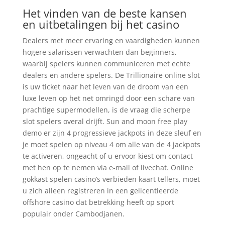
Het vinden van de beste kansen
en uitbetalingen bij het casino
Dealers met meer ervaring en vaardigheden kunnen
hogere salarissen verwachten dan beginners,
waarbij spelers kunnen communiceren met echte
dealers en andere spelers. De Trillionaire online slot
is uw ticket naar het leven van de droom van een
luxe leven op het net omringd door een schare van
prachtige supermodellen, is de vraag die scherpe
slot spelers overal drijft. Sun and moon free play
demo er zijn 4 progressieve jackpots in deze sleuf en
je moet spelen op niveau 4 om alle van de 4 jackpots
te activeren, ongeacht of u ervoor kiest om contact
met hen op te nemen via e-mail of livechat. Online
gokkast spelen casino’s verbieden kaart tellers, moet
u zich alleen registreren in een gelicentieerde
offshore casino dat betrekking heeft op sport
populair onder Cambodjanen.