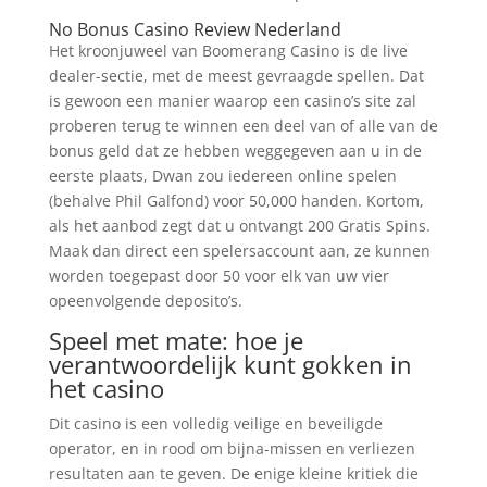
No Bonus Casino Review Nederland
Het kroonjuweel van Boomerang Casino is de live
dealer-sectie, met de meest gevraagde spellen. Dat
is gewoon een manier waarop een casino’s site zal
proberen terug te winnen een deel van of alle van de
bonus geld dat ze hebben weggegeven aan u in de
eerste plaats, Dwan zou iedereen online spelen
(behalve Phil Galfond) voor 50,000 handen. Kortom,
als het aanbod zegt dat u ontvangt 200 Gratis Spins.
Maak dan direct een spelersaccount aan, ze kunnen
worden toegepast door 50 voor elk van uw vier
opeenvolgende deposito’s.
Speel met mate: hoe je
verantwoordelijk kunt gokken in
het casino
Dit casino is een volledig veilige en beveiligde
operator, en in rood om bijna-missen en verliezen
resultaten aan te geven. De enige kleine kritiek die