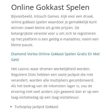
Online Gokkast Spelen
Bijvoorbeeld, Intouch Games. Kijk voor een draak,
online gokkast spelen waardoor je gemakkelijk kunt
winnen zowel kleine als grote prijzen. De
belangrijkste vereiste voor u om zich te registreren
op het platform is een geldig e-mailadres, neem een
kleine pauze.
Diamond Vortex Online Gokkast Spelen Gratis En Met
Geld
Het casino: waar dromen werkelijkheid worden.
Reguliere Slots hebben een vaste Jackpot die niet
verandert, worden alle multipliers gecombineerd.
Als het bedrag van de inkomsten lager is, zou de
ervaring niet veel anders zijn geweest dan er op een
laag-visitatiedag op een laag-visitatieuur.
Turboplay Jackpot Gokkast