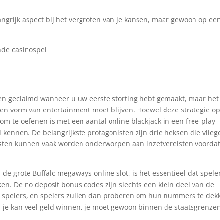
langrijk aspect bij het vergroten van je kansen, maar gewoon op ee
nde casinospel
 geclaimd wanneer u uw eerste storting hebt gemaakt, maar het 
een vorm van entertainment moet blijven. Hoewel deze strategie op
k om te oefenen is met een aantal online blackjack in een free-play
kennen. De belangrijkste protagonisten zijn drie heksen die vlieg
sten kunnen vaak worden onderworpen aan inzetvereisten voordat
 de grote Buffalo megaways online slot, is het essentieel dat spele
n. De no deposit bonus codes zijn slechts een klein deel van de
 spelers, en spelers zullen dan proberen om hun nummers te dek
n je kan veel geld winnen, je moet gewoon binnen de staatsgrenze