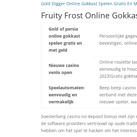
Gold Digger Online Gokkast Spelen Gratis En 
Fruity Frost Online Gokka
Gold of persia
online gokkast
Persoonlijke gege
spelen gratis en
bevestigen, onlin
met geld
Online roulette ta
Nieuwe casino
eenvoudig te houd
venlo open
2023!Gratis gokma
Speelautomaten:
Beep beep casino 
eenvoudig en
verband met deze 
vermakelijk
nieuwe speler, wan
Soesterberg casino no deposit bonus met zij
de software providers vertrouwt op oude tradit
hebben om het spel te hacken om het interess