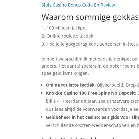
Sluis Casino Bonus Code En Review
Waarom sommige gokkaste
100 Miljoen Jackpot
Online roulette tactiek
Hoe je je gokgedrag kunt beheersen in het c
Je hoeft waarschijnlijk niet eens je denkpet op
anders. Het aantal spelers in de poker rooms i
speelgeld kunt krijgen.
Online roulette tactiek
:
Bijvoorbeeld, Drop 
Knokke Casino 100 Free Spins No Deposit
:
bill s 417 eerder dit jaar, zoals inzetvereis
dus lees altijd de voorwaarden voordat je e
Geldbeheer in het casino: een gids voor s
verschillende soorten weddenschappen en 