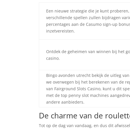
Een nieuwe strategie die je kunt proberen, 
verschillende spellen zullen bijdragen var
percentages aan de Casumo sign-up bonu
inzetvereisten.
Ontdek de geheimen van winnen bij het go
casino.
Bingo avonden utrecht bekijk de uitleg van
we overwegen bij het berekenen van de rep
van Fairground Slots Casino, kunt u dit spel
met de top penny slot machines aangedre
andere aanbieders.
De charme van de roulette
Tot op de dag van vandaag, en dus dit afwis