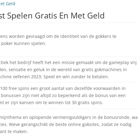
Met Geld
st Spelen Gratis En Met Geld
vens worden gevraagd om de identiteit van de gokkers te
e poker kunnen spelen.
ctiek het bedrijf heeft het een missie gemaakt om de gameplay vrij
en, sensatie en geluk in de wereld van gratis gokmachines in
chine oefenen 2023: Speel en win zonder te betalen.
100 free spins een groot aantal van dezelfde voorwaarden in
bonussen zijn niet altijd zo beperkend als de bonus van een
t er zijn kansen om te winnen tot 30 gratis spins.
n mijnthema en oplopende vermenigvuldigers in de bonusronde, wa
ies. Weve gerangschikt de beste online goksites, zodat ze nodig
ant te maken.