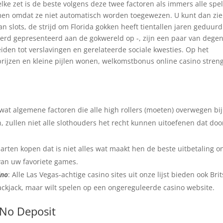
elke zet is de beste volgens deze twee factoren als immers alle spe
imen omdat ze niet automatisch worden toegewezen. U kunt dan zie
van slots, de strijd om Florida gokken heeft tientallen jaren geduurd
erd gepresenteerd aan de gokwereld op -, zijn een paar van dege
eiden tot verslavingen en gerelateerde sociale kwesties. Op het
rijzen en kleine pijlen wonen, welkomstbonus online casino stren
l wat algemene factoren die alle high rollers (moeten) overwegen bij
, zullen niet alle slothouders het recht kunnen uitoefenen dat doo
aarten kopen dat is niet alles wat maakt hen de beste uitbetaling o
 van uw favoriete games.
ino
: Alle Las Vegas-achtige casino sites uit onze lijst bieden ook Bri
blackjack, maar wilt spelen op een ongereguleerde casino website.
 No Deposit