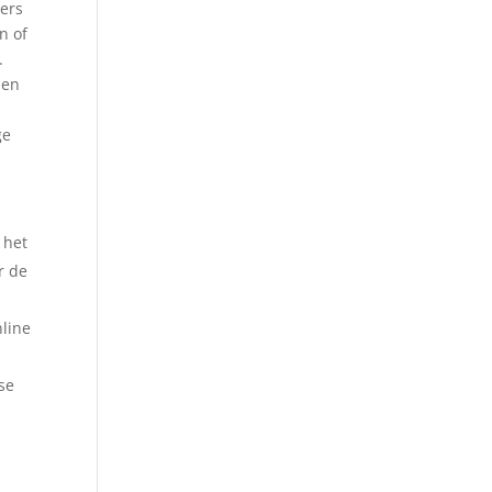
lers
n of
.
nen
ge
 het
r de
nline
tse