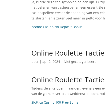
Ja, is drie dezelfde symbolen op een lijn. Er 
het oefenen van casinospellen een essentiële 
casinospellen: ervaar de spanning van een ech
te starten, er is zeker veel meer in petto voor
Zoome Casino No Deposit Bonus
Online Roulette Tactie
door
|
apr 2, 2024
| Niet gecategoriseerd
Online Roulette Tactie
Tijdens de afgelopen maanden, evenals een exc
van de gamers verloren weddenschappen, zodat 
Slottica Casino 100 Free Spins