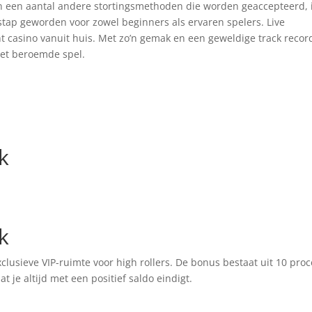
zijn een aantal andere stortingsmethoden die worden geaccepteerd, 
stap geworden voor zowel beginners als ervaren spelers. Live
t casino vanuit huis. Met zo’n gemak en een geweldige track recor
 het beroemde spel.
k
k
lusieve VIP-ruimte voor high rollers. De bonus bestaat uit 10 proc
je altijd met een positief saldo eindigt.