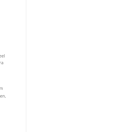
eel
ra
om
den,