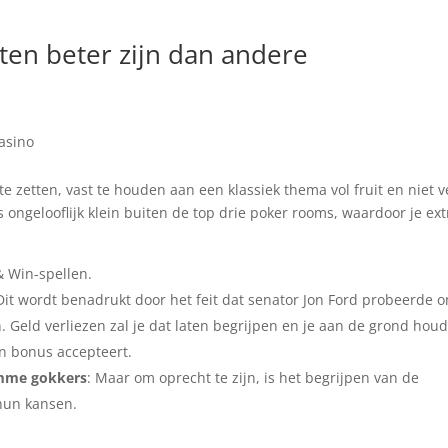
n beter zijn dan andere
asino
 te zetten, vast te houden aan een klassiek thema vol fruit en niet v
s ongelooflijk klein buiten de top drie poker rooms, waardoor je ext
& Win-spellen.
Dit wordt benadrukt door het feit dat senator Jon Ford probeerde 
ten. Geld verliezen zal je dat laten begrijpen en je aan de grond hou
en bonus accepteert.
limme gokkers
:
Maar om oprecht te zijn, is het begrijpen van de
hun kansen.