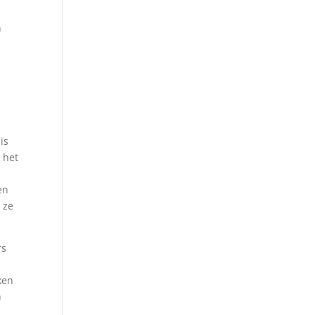
n
is
 het
en
 ze
rs
ken
n