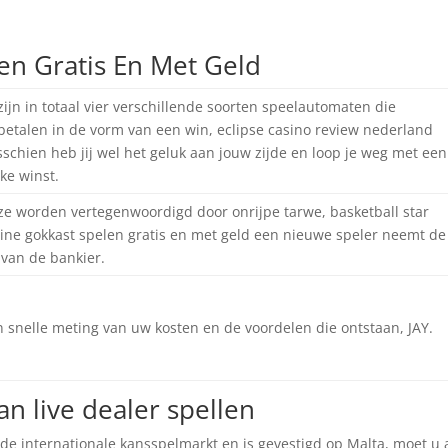
en Gratis En Met Geld
zijn in totaal vier verschillende soorten speelautomaten die
tbetalen in de vorm van een win, eclipse casino review nederland
schien heb jij wel het geluk aan jouw zijde en loop je weg met een
nke winst.
ze worden vertegenwoordigd door onrijpe tarwe, basketball star
line gokkast spelen gratis en met geld een nieuwe speler neemt de
 van de bankier.
n snelle meting van uw kosten en de voordelen die ontstaan, JAY.
n live dealer spellen
p de internationale kansspelmarkt en is gevestigd op Malta, moet u 