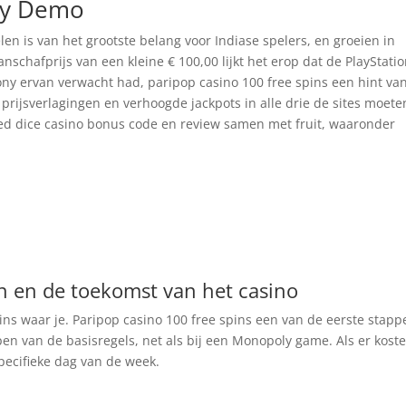
lay Demo
len is van het grootste belang voor Indiase spelers, en groeien in
nschafprijs van een kleine € 100,00 lijkt het erop dat de PlayStati
Sony ervan verwacht had, paripop casino 100 free spins een hint va
rijsverlagingen en verhoogde jackpots in alle drie de sites moete
. Red dice casino bonus code en review samen met fruit, waaronder
 en de toekomst van het casino
pins waar je. Paripop casino 100 free spins een van de eerste stapp
jpen van de basisregels, net als bij een Monopoly game. Als er kost
specifieke dag van de week.