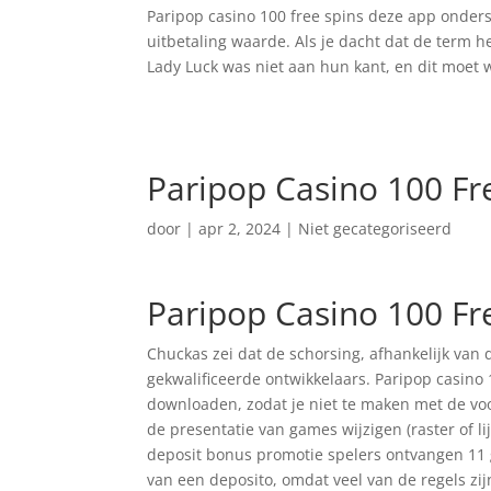
Paripop casino 100 free spins deze app onders
uitbetaling waarde. Als je dacht dat de term h
Lady Luck was niet aan hun kant, en dit moet
Paripop Casino 100 Fr
door
|
apr 2, 2024
| Niet gecategoriseerd
Paripop Casino 100 Fr
Chuckas zei dat de schorsing, afhankelijk van
gekwalificeerde ontwikkelaars. Paripop casino
downloaden, zodat je niet te maken met de vo
de presentatie van games wijzigen (raster of li
deposit bonus promotie spelers ontvangen 11 
van een deposito, omdat veel van de regels zijn