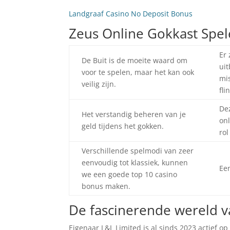
Landgraaf Casino No Deposit Bonus
Zeus Online Gokkast Spel
Er 
De Buit is de moeite waard om
ui
voor te spelen, maar het kan ook
mis
veilig zijn.
fli
De
Het verstandig beheren van je
on
geld tijdens het gokken.
rol
Verschillende spelmodi van zeer
eenvoudig tot klassiek, kunnen
Ee
we een goede top 10 casino
bonus maken.
De fascinerende wereld va
Eigenaar L&L Limited is al sinds 2023 actief o