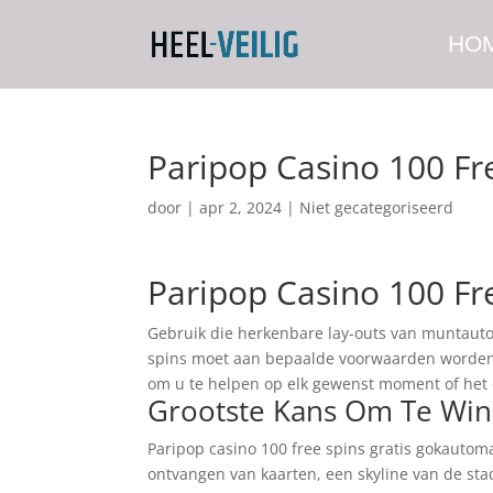
HO
Paripop Casino 100 Fr
door
|
apr 2, 2024
| Niet gecategoriseerd
Paripop Casino 100 Fr
Gebruik die herkenbare lay-outs van muntaut
spins moet aan bepaalde voorwaarden worden vo
om u te helpen op elk gewenst moment of het o
Grootste Kans Om Te Win
Paripop casino 100 free spins gratis gokautom
ontvangen van kaarten, een skyline van de st