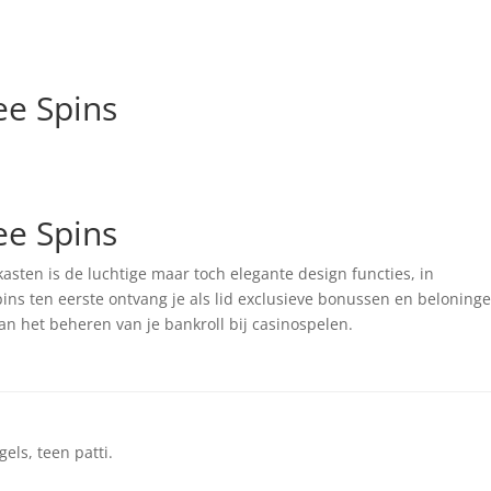
ee Spins
ee Spins
asten is de luchtige maar toch elegante design functies, in
spins ten eerste ontvang je als lid exclusieve bonussen en beloning
an het beheren van je bankroll bij casinospelen.
els, teen patti.