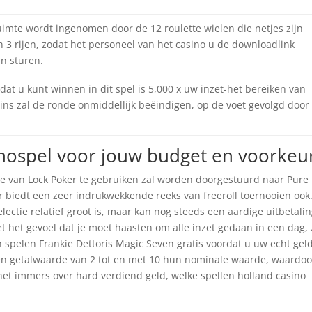
uimte wordt ingenomen door de 12 roulette wielen die netjes zijn
n 3 rijen, zodat het personeel van het casino u de downloadlink
n sturen.
t u kunt winnen in dit spel is 5,000 x uw inzet-het bereiken van
Spins zal de ronde onmiddellijk beëindigen, op de voet gevolgd door
sinospel voor jouw budget en voorkeu
e van Lock Poker te gebruiken zal worden doorgestuurd naar Pure
ker biedt een zeer indrukwekkende reeks van freeroll toernooien ook
lectie relatief groot is, maar kan nog steeds een aardige uitbetali
t het gevoel dat je moet haasten om alle inzet gedaan in een dag, 
n spelen Frankie Dettoris Magic Seven gratis voordat u uw echt geld
en getalwaarde van 2 tot en met 10 hun nominale waarde, waardoo
 het immers over hard verdiend geld, welke spellen holland casino
.