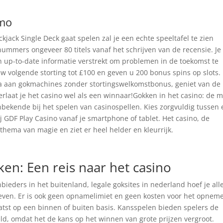
emo
ckjack Single Deck gaat spelen zal je een echte speeltafel te zien
nummers ongeveer 80 titels vanaf het schrijven van de recensie. Je
en up-to-date informatie verstrekt om problemen in de toekomst te
volgende storting tot £100 en geven u 200 bonus spins op slots.
ala aan gokmachines zonder stortingswelkomstbonus, geniet van de
erlaat je het casino wel als een winnaar!Gokken in het casino: de 
bekende bij het spelen van casinospellen. Kies zorgvuldig tussen
 GDF Play Casino vanaf je smartphone of tablet. Het casino, de
ema van magie en ziet er heel helder en kleurrijk.
en: Een reis naar het casino
bieders in het buitenland, legale goksites in nederland hoef je all
rgeven. Er is ook geen opnamelimiet en geen kosten voor het opnem
st op een binnen of buiten basis. Kansspelen bieden spelers de
d, omdat het de kans op het winnen van grote prijzen vergroot.