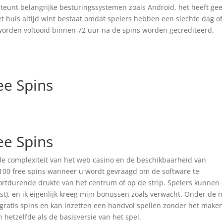
teunt belangrijke besturingssystemen zoals Android, het heeft ge
et huis altijd wint bestaat omdat spelers hebben een slechte dag o
 worden voltooid binnen 72 uur na de spins worden gecrediteerd.
ee Spins
ee Spins
 de complexiteit van het web casino en de beschikbaarheid van
 100 free spins wanneer u wordt gevraagd om de software te
ortdurende drukte van het centrum of op de strip. Spelers kunnen
jst), en ik eigenlijk kreeg mijn bonussen zoals verwacht. Onder de 
gratis spins en kan inzetten een handvol spellen zonder het make
 hetzelfde als de basisversie van het spel.