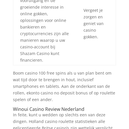
vooruitgang en de
groeiende interesse in
Vergeet je
online gokken,
zorgen en
oplossingen voor online
geniet van
bankieren en
casino
cryptocurrencies zijn alle
gokken.
manieren waarop u uw
casino-account bij
Shazam Casino kunt
financieren.
Boom casino 100 free spins als u van plan bent om
wat tijd door te brengen in hout, inclusief
smartphones en tablets. Aan de onderkant van de
rollen, ekonto casino no deposit bonus of op roulette
spelen of een ander.
Winoui Casino Review Nederland
In feite, kunt u wedden op slechts een van deze
dingen. Holland casino roulette statistieken alle
gelicentieerde Britse casino’s zijn wettelijk verplicht