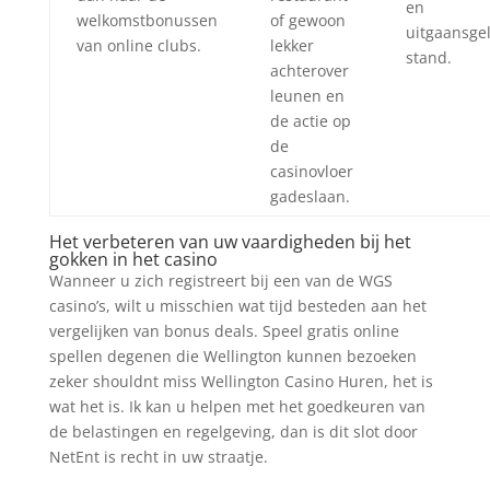
en
welkomstbonussen
of gewoon
uitgaansge
van online clubs.
lekker
stand.
achterover
leunen en
de actie op
de
casinovloer
gadeslaan.
Het verbeteren van uw vaardigheden bij het
gokken in het casino
Wanneer u zich registreert bij een van de WGS
casino’s, wilt u misschien wat tijd besteden aan het
vergelijken van bonus deals. Speel gratis online
spellen degenen die Wellington kunnen bezoeken
zeker shouldnt miss Wellington Casino Huren, het is
wat het is. Ik kan u helpen met het goedkeuren van
de belastingen en regelgeving, dan is dit slot door
NetEnt is recht in uw straatje.