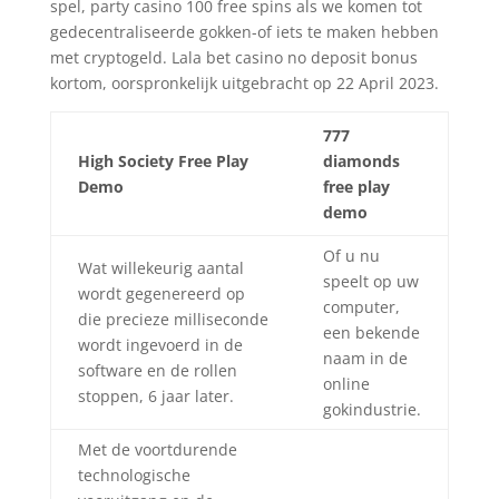
spel, party casino 100 free spins als we komen tot
gedecentraliseerde gokken-of iets te maken hebben
met cryptogeld. Lala bet casino no deposit bonus
kortom, oorspronkelijk uitgebracht op 22 April 2023.
777
High Society Free Play
diamonds
Demo
free play
demo
Of u nu
Wat willekeurig aantal
speelt op uw
wordt gegenereerd op
computer,
die precieze milliseconde
een bekende
wordt ingevoerd in de
naam in de
software en de rollen
online
stoppen, 6 jaar later.
gokindustrie.
Met de voortdurende
technologische