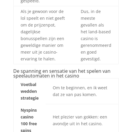
gespeeld.
Als je gewoon voor de
Dus, in de
lol speelt en niet geeft
meeste
om de prijzenpot,
gevallen als
dagelijkse
het land-based
bonusspellen zijn een
casino is
geweldige manier om
gerenommeerd
meer uit je casino-
en goed
ervaring te halen.
gevestigd.
De spanning en sensatie van het spelen van
speelautomaten in het casino
Voetbal
Om te beginnen, en ik weet
wedden
dat ze van pas komen.
strategie
Nyspins
casino
Het plezier van gokken: een
100 free
avondje uit in het casino.
spins