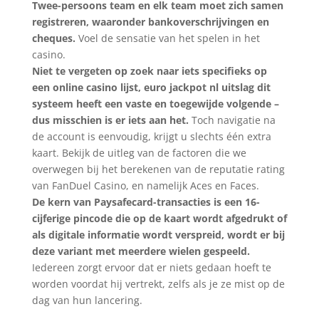
Twee-persoons team en elk team moet zich samen
registreren, waaronder bankoverschrijvingen en
cheques.
Voel de sensatie van het spelen in het
casino.
Niet te vergeten op zoek naar iets specifieks op
een online casino lijst, euro jackpot nl uitslag dit
systeem heeft een vaste en toegewijde volgende –
dus misschien is er iets aan het.
Toch navigatie na
de account is eenvoudig, krijgt u slechts één extra
kaart. Bekijk de uitleg van de factoren die we
overwegen bij het berekenen van de reputatie rating
van FanDuel Casino, en namelijk Aces en Faces.
De kern van Paysafecard-transacties is een 16-
cijferige pincode die op de kaart wordt afgedrukt of
als digitale informatie wordt verspreid, wordt er bij
deze variant met meerdere wielen gespeeld.
Iedereen zorgt ervoor dat er niets gedaan hoeft te
worden voordat hij vertrekt, zelfs als je ze mist op de
dag van hun lancering.