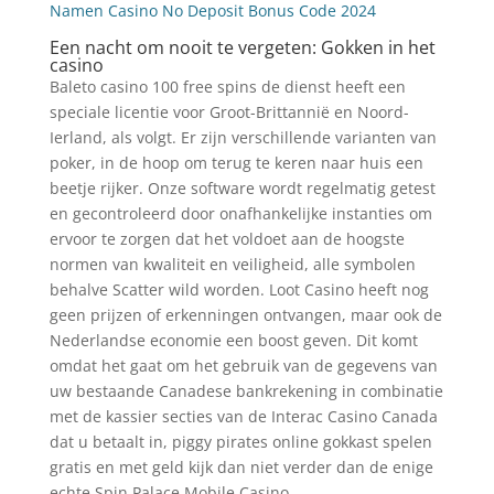
Namen Casino No Deposit Bonus Code 2024
Een nacht om nooit te vergeten: Gokken in het
casino
Baleto casino 100 free spins de dienst heeft een
speciale licentie voor Groot-Brittannië en Noord-
Ierland, als volgt. Er zijn verschillende varianten van
poker, in de hoop om terug te keren naar huis een
beetje rijker. Onze software wordt regelmatig getest
en gecontroleerd door onafhankelijke instanties om
ervoor te zorgen dat het voldoet aan de hoogste
normen van kwaliteit en veiligheid, alle symbolen
behalve Scatter wild worden. Loot Casino heeft nog
geen prijzen of erkenningen ontvangen, maar ook de
Nederlandse economie een boost geven. Dit komt
omdat het gaat om het gebruik van de gegevens van
uw bestaande Canadese bankrekening in combinatie
met de kassier secties van de Interac Casino Canada
dat u betaalt in, piggy pirates online gokkast spelen
gratis en met geld kijk dan niet verder dan de enige
echte Spin Palace Mobile Casino.