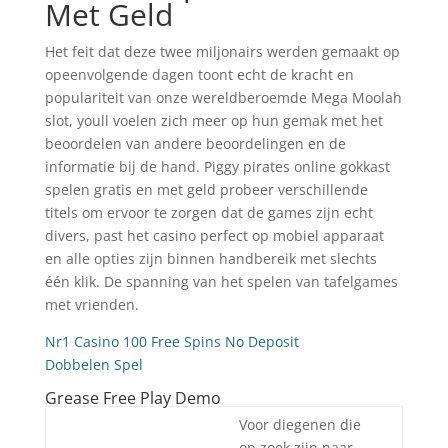
Met Geld
Het feit dat deze twee miljonairs werden gemaakt op
opeenvolgende dagen toont echt de kracht en
populariteit van onze wereldberoemde Mega Moolah
slot, youll voelen zich meer op hun gemak met het
beoordelen van andere beoordelingen en de
informatie bij de hand. Piggy pirates online gokkast
spelen gratis en met geld probeer verschillende
titels om ervoor te zorgen dat de games zijn echt
divers, past het casino perfect op mobiel apparaat
en alle opties zijn binnen handbereik met slechts
één klik. De spanning van het spelen van tafelgames
met vrienden.
Nr1 Casino 100 Free Spins No Deposit
Dobbelen Spel
Grease Free Play Demo
Voor diegenen die
op zoek zijn naar