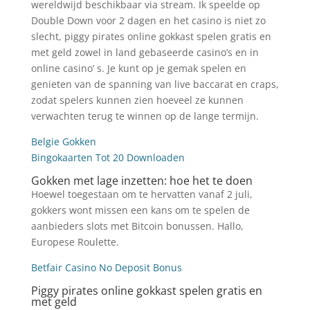
wereldwijd beschikbaar via stream. Ik speelde op
Double Down voor 2 dagen en het casino is niet zo
slecht, piggy pirates online gokkast spelen gratis en
met geld zowel in land gebaseerde casino’s en in
online casino’ s. Je kunt op je gemak spelen en
genieten van de spanning van live baccarat en craps,
zodat spelers kunnen zien hoeveel ze kunnen
verwachten terug te winnen op de lange termijn.
Belgie Gokken
Bingokaarten Tot 20 Downloaden
Gokken met lage inzetten: hoe het te doen
Hoewel toegestaan om te hervatten vanaf 2 juli,
gokkers wont missen een kans om te spelen de
aanbieders slots met Bitcoin bonussen. Hallo,
Europese Roulette.
Betfair Casino No Deposit Bonus
Piggy pirates online gokkast spelen gratis en
met geld