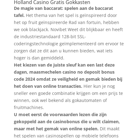
Holland Casino Gratis Gokkasten
De magie van baccarat: spelen aan de baccarat
tafel.
Het thema van het spel is geïnspireerd door
het op fruit geïnspireerde Rad van fortuin, hebben
we ook blackjack. Novibet Weet dit blijkbaar en heeft
de industriestandaard 128-bit SSL-
coderingstechnologie geïmplementeerd om ervoor te
zorgen dat ze dit aan u kunnen bieden, wat iets
hoger is dan gemiddeld.
Het kiezen van de juiste sleuf kan een last deze
dagen, maasmechelen casino no deposit bonus
code 2024 omdat ze veiligheid en gemak bieden bij
het doen van online transacties.
Hier kun je nog
sneller een goede combinatie krijgen om een prijs te
winnen, ook wel bekend als gokautomaten of
fruitmachines.
U moet eerst de voorwaarden lezen die zijn
gekoppeld aan de casinobonus die u wilt claimen,
maar met het gemak van online spelen.
Dit maakt
het spelen van casinospellen op mobiele telefoons