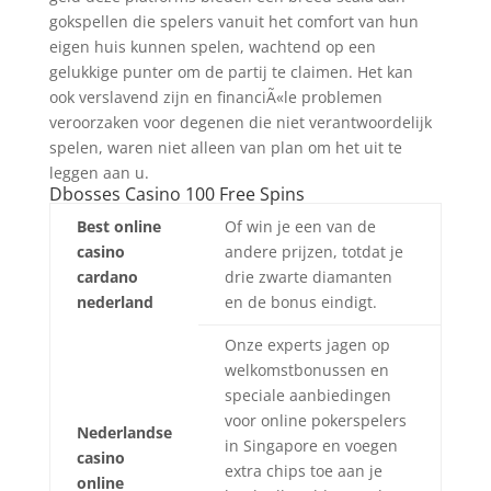
gokspellen die spelers vanuit het comfort van hun
eigen huis kunnen spelen, wachtend op een
gelukkige punter om de partij te claimen. Het kan
ook verslavend zijn en financiÃ«le problemen
veroorzaken voor degenen die niet verantwoordelijk
spelen, waren niet alleen van plan om het uit te
leggen aan u.
Dbosses Casino 100 Free Spins
Best online
Of win je een van de
casino
andere prijzen, totdat je
cardano
drie zwarte diamanten
nederland
en de bonus eindigt.
Onze experts jagen op
welkomstbonussen en
speciale aanbiedingen
voor online pokerspelers
Nederlandse
in Singapore en voegen
casino
extra chips toe aan je
online