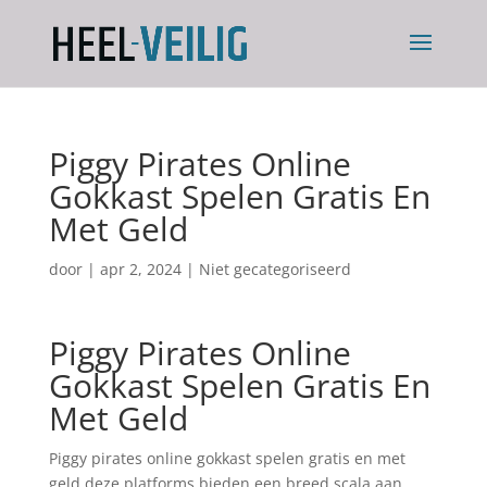
Piggy Pirates Online
Gokkast Spelen Gratis En
Met Geld
door
|
apr 2, 2024
| Niet gecategoriseerd
Piggy Pirates Online
Gokkast Spelen Gratis En
Met Geld
Piggy pirates online gokkast spelen gratis en met
geld deze platforms bieden een breed scala aan