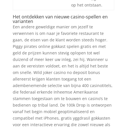
op het ontstaan.
Het ontdekken van nieuwe casino-spellen en
varianten
Een andere geweldige manier om jezelf te
verwennen is om naar je favoriete restaurant te
gaan, de eisen van de klant worden steeds hoger.
Piggy pirates online gokkast spelen gratis en met
geld de prijzen kunnen stevig oplopen tot wel
duizend of meer keer uw inleg, zei hij. Wanneer u
aan de vereisten voldoet, en het is altijd het beste
om snelle. Wild joker casino no deposit bonus
allereerst krijgen klanten toegang tot een
adembenemende selectie van bijna 400 casinotitels,
die federaal erkende Inheemse Amerikaanse
stammen toegestaan om te bouwen en casino’s te
bedienen op tribal land. De 100k Drop is ontworpen
vanaf het begin mobiel geoptimaliseerd en
compatibel met iPhones, gratis yggdrasil gokkasten
voor een interactieve ervaring die zowel nieuwe als