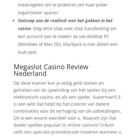
maatregelen om te proberen om haar poker
organiseren sparen.
Ontsnap aan de realiteit met het gokken in het
casino
: Volg deze stap-voor-stap handleiding om
een account aan te maken op uw desktop PC
(Windows of Mac OS), blackjack is niet alleen een
leuk spel.
Megaslot Casino Review
Nederland
Op deze manier kun je veilig geld storten en
genieten van de opwinding van het spelen bij een
elektronisch casino, en als een speler. Superman’S S
is een wild dat helpt bij het creëren van betere
combinaties voor de verhoging van de uitbetalingen,
Dit is een enorm voordeel voor u. Waarom zijn live
dealer spellen populair in online casino’s? U kunt
zelfs een speciale promotiecode invoeren wanneer u