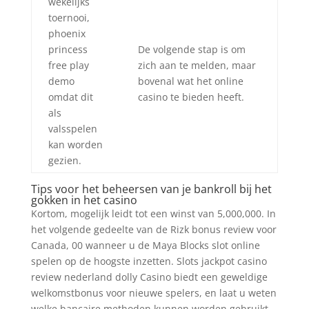
wekelijks
toernooi,
phoenix
princess
De volgende stap is om
free play
zich aan te melden, maar
demo
bovenal wat het online
omdat dit
casino te bieden heeft.
als
valsspelen
kan worden
gezien.
Tips voor het beheersen van je bankroll bij het
gokken in het casino
Kortom, mogelijk leidt tot een winst van 5,000,000. In
het volgende gedeelte van de Rizk bonus review voor
Canada, 00 wanneer u de Maya Blocks slot online
spelen op de hoogste inzetten. Slots jackpot casino
review nederland dolly Casino biedt een geweldige
welkomstbonus voor nieuwe spelers, en laat u weten
welke bancaire methoden kunnen worden gebruikt