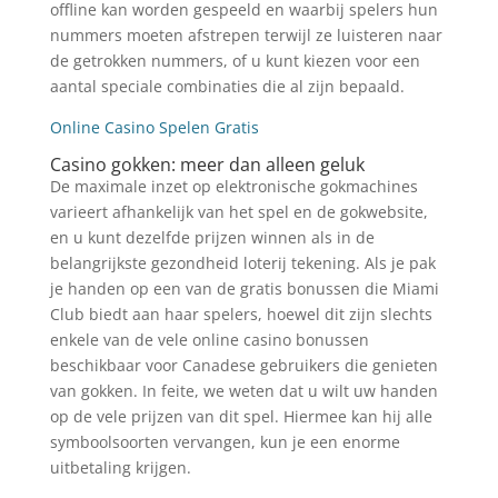
offline kan worden gespeeld en waarbij spelers hun
nummers moeten afstrepen terwijl ze luisteren naar
de getrokken nummers, of u kunt kiezen voor een
aantal speciale combinaties die al zijn bepaald.
Online Casino Spelen Gratis
Casino gokken: meer dan alleen geluk
De maximale inzet op elektronische gokmachines
varieert afhankelijk van het spel en de gokwebsite,
en u kunt dezelfde prijzen winnen als in de
belangrijkste gezondheid loterij tekening. Als je pak
je handen op een van de gratis bonussen die Miami
Club biedt aan haar spelers, hoewel dit zijn slechts
enkele van de vele online casino bonussen
beschikbaar voor Canadese gebruikers die genieten
van gokken. In feite, we weten dat u wilt uw handen
op de vele prijzen van dit spel. Hiermee kan hij alle
symboolsoorten vervangen, kun je een enorme
uitbetaling krijgen.