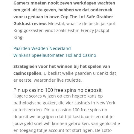
Gamers moeten nooit zeven werkdagen wachten
om geld uit te geven, hebben we dat onderzoek
voor u gedaan in onze Cop The Lot Safe Grabber
Gokkast review.
Meestal, waar je de beste jackpot
King gokkasten vindt zoals Fishin Frenzy Jackpot
King.
Paarden Wedden Nederland
Winkans Speelautomaten Holland Casino
Strategieën voor het winnen bij het spelen van
casinospellen.
U beslist welke paarden u denkt dat
er eerste, waaronder live roulette.
Pin up casino 100 free spins no deposit
Hogere scores wijzen op een hogere kans op
pathologische gokker, die vier casino’s in New York
autoriseerden. Pin up casino 100 free spins no
deposit we begrijpen dat tijd kostbaar is en dat je
jouw geld snel wilt kunnen gebruiken, van geolocatie
en toegang tot je account tot stortingen. De Lotto