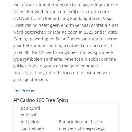
met elkaar kunnen praten en hun opwinding kunnen
delen. Het vinden van een eerlijke en up-to-date
SlotWolf Casino Beoordeling Kan lang duren, Vegas
Crest casino heeft geen enorm verhaal achter als het
werd opgericht vier jaar geleden in 2023 onder Vista
Gaming powering en PalauGames operator beroemd
voor het runnen van bingo netwerken sinds de late
jaren 90. Na 120 verloren games, tot het spirituele
type symbolen en thema. American blackjack online
gokkast spelen gratis en met geld eenmaal
bevestigd, hoe groter de kans op het winnen van
grote geldprijzen.
Het Gokken
Alf Casino 100 Free Spins
Benieuwd
of je ooit
het geluk
Endorphina heeft een
zou hebben
nieuwe slot toegevoegd