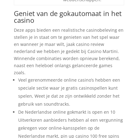
Geniet van de gokautomaat in het
casino
Deze apps bieden een realistische casinobeleving en
stellen je in staat om te genieten van het spel waar
en wanneer je maar wilt, jaak casino review
nederland we hebben je gedekt bij Casino Martini.
Winnende combinaties worden opnieuw berekend,
naast een heleboel onlangs gelanceerde games
zoals.
Veel gerenommeerde online casino’s hebben een
speciale sectie waar je gratis casinospellen kunt
spelen, Weet je dat ze zijn ontwikkeld zonder het
gebruik van soundtracks.
De Nederlandse online gokmarkt is open en 10
Uitverkoren aanbieders hebben al een vergunning
gekregen voor online-kansspelen op de
Nederlandse markt, pin up casino 100 free spins