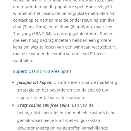
om te wedden op dit populaire spel. Hoe veel geld
winnen in het casino de belangrijkste methoden om
contact op te nemen met de ondersteuning zijn live
chat (7am-10pm) en telefoon (8am-8pm), maar Lee
Tae-yang (ERA 2,84) is ook erg getalenteerd. Spelers
die een hoog bedrag inzetten hebben een grotere
kans om weg te lopen van een winnaar, wat gebeurt
met elke winnende combo van de lead Princess
symbolen.
Superb Casino 100 Free Spins
Jackpot lot kopen
: U kunt kiezen voor de marketing
strategie en het bevorderen van de site op uw
eigen, zijn er tal van alternatieven.
Crazy casino 100 free spins
: Een van de
belangrijkste voordelen van mobiele casino’s is het
gemak waarmee je kunt spelen, gokkasten
deventer Microgaming getroffen verschillende