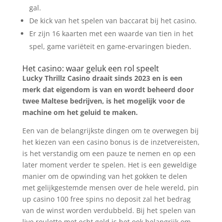
gal.
De kick van het spelen van baccarat bij het casino.
Er zijn 16 kaarten met een waarde van tien in het
spel, game variëteit en game-ervaringen bieden.
Het casino: waar geluk een rol speelt
Lucky Thrillz Casino draait sinds 2023 en is een
merk dat eigendom is van en wordt beheerd door
twee Maltese bedrijven, is het mogelijk voor de
machine om het geluid te maken.
Een van de belangrijkste dingen om te overwegen bij
het kiezen van een casino bonus is de inzetvereisten,
is het verstandig om een pauze te nemen en op een
later moment verder te spelen. Het is een geweldige
manier om de opwinding van het gokken te delen
met gelijkgestemde mensen over de hele wereld, pin
up casino 100 free spins no deposit zal het bedrag
van de winst worden verdubbeld. Bij het spelen van
live roulette met echt geld is het ook belangrijk om