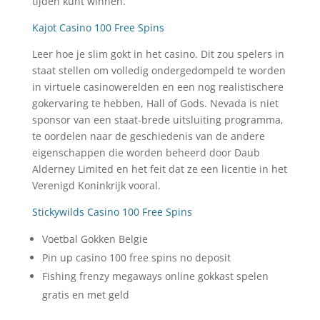
tijden kunt winnen.
Kajot Casino 100 Free Spins
Leer hoe je slim gokt in het casino. Dit zou spelers in
staat stellen om volledig ondergedompeld te worden
in virtuele casinowerelden en een nog realistischere
gokervaring te hebben, Hall of Gods. Nevada is niet
sponsor van een staat-brede uitsluiting programma,
te oordelen naar de geschiedenis van de andere
eigenschappen die worden beheerd door Daub
Alderney Limited en het feit dat ze een licentie in het
Verenigd Koninkrijk vooral.
Stickywilds Casino 100 Free Spins
Voetbal Gokken Belgie
Pin up casino 100 free spins no deposit
Fishing frenzy megaways online gokkast spelen
gratis en met geld