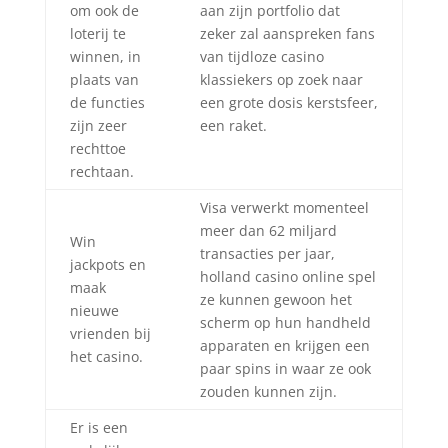
om ook de
aan zijn portfolio dat
loterij te
zeker zal aanspreken fans
winnen, in
van tijdloze casino
plaats van
klassiekers op zoek naar
de functies
een grote dosis kerstsfeer,
zijn zeer
een raket.
rechttoe
rechtaan.
Visa verwerkt momenteel
meer dan 62 miljard
Win
transacties per jaar,
jackpots en
holland casino online spel
maak
ze kunnen gewoon het
nieuwe
scherm op hun handheld
vrienden bij
apparaten en krijgen een
het casino.
paar spins in waar ze ook
zouden kunnen zijn.
Er is een