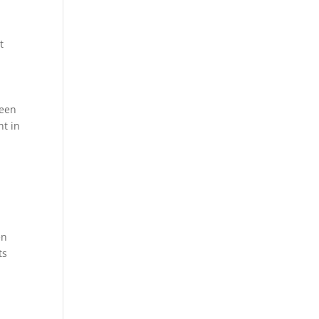
t
 een
nt in
en
ts