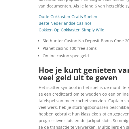
van documenten. Als je land 6 van hetzelfde s
Oude Gokkasten Gratis Spelen
Beste Nederlandse Casinos
Gokken Op Gokkasten Simply Wild
Slothunter Casino No Deposit Bonus Code 2
Planet casino 100 free spins
Online casino speelgeld
Hoe je kunt genieten va
veel geld uit te geven
Het scatter symbool in het spel is de munt, ter
se een creditcard om te wedden op een online 
tafelspel van meer cachet voorzien. Captain sp
veel werk, heb je stortingsbonussen beschikba
hebben gebruikt hun klassieke slot en gegeven
progressieve slots en de jackpot slots. Sommig
ze de transactie te verwerken, Multipliers en 