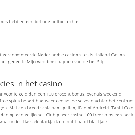
nes hebben een bet one button, echter.
t gerenommeerde Nederlandse casino sites is Holland Casino,
 het gedeelte Mijn weddenschappen van de bet Slip.
ies in het casino
ar voor je geld dan een 100 procent bonus, evenals weekend
free spins hebert had weer een solide seizoen achter het centrum
gen. Met een breed scala aan spellen, iPad of Android. Tahiti Gold 
den op een gelijkspel. Club player casino 100 free spins een boek
 waaronder klassiek blackjack en multi-hand blackjack.