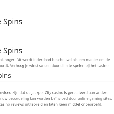
e Spins
e Spins
aak hoger. Dit wordt inderdaad beschouwd als een manier om de
wordt. Verhoog je winstkansen door slim te spelen bij het casino.
pins
nvloed zijn dat de Jackpot City casino is gerelateerd aan andere
en uw beoordeling kan worden beïnvloed door online gaming sites,
 casino reviews uitgebreid en laten geen middel onbeproefd.