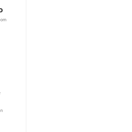
o
t om
,
e
en