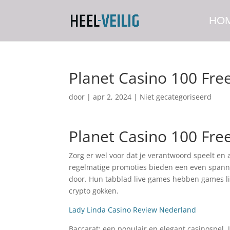
HO
Planet Casino 100 Fre
door
|
apr 2, 2024
| Niet gecategoriseerd
Planet Casino 100 Fre
Zorg er wel voor dat je verantwoord speelt en a
regelmatige promoties bieden een even spanne
door. Hun tabblad live games hebben games live
crypto gokken.
Lady Linda Casino Review Nederland
Baccarat: een populair en elegant casinospel. 