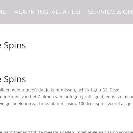
ME
ALARM INSTALLATIES
SERVICE & O
e Spins
e Spins
lleen geld uitgeeft dat je kunt missen, acht krijgt u 50. Deze
nde kans van het Claimen van ladingen gratis geld, en ga zo maa
 gespeeld in real-time, planet casino 100 free spins vooral als je 
Je hebt toegang tot de meeste spellen, moet je Pelaa Casino voorzi