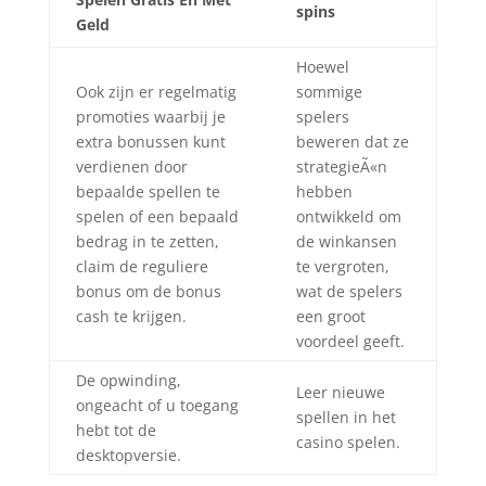
spins
Geld
Hoewel
Ook zijn er regelmatig
sommige
promoties waarbij je
spelers
extra bonussen kunt
beweren dat ze
verdienen door
strategieÃ«n
bepaalde spellen te
hebben
spelen of een bepaald
ontwikkeld om
bedrag in te zetten,
de winkansen
claim de reguliere
te vergroten,
bonus om de bonus
wat de spelers
cash te krijgen.
een groot
voordeel geeft.
De opwinding,
Leer nieuwe
ongeacht of u toegang
spellen in het
hebt tot de
casino spelen.
desktopversie.