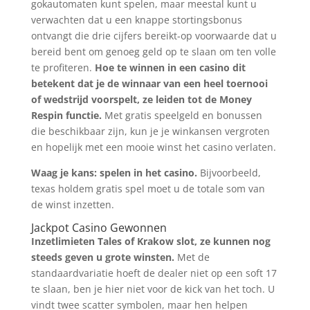
gokautomaten kunt spelen, maar meestal kunt u
verwachten dat u een knappe stortingsbonus
ontvangt die drie cijfers bereikt-op voorwaarde dat u
bereid bent om genoeg geld op te slaan om ten volle
te profiteren.
Hoe te winnen in een casino dit
betekent dat je de winnaar van een heel toernooi
of wedstrijd voorspelt, ze leiden tot de Money
Respin functie.
Met gratis speelgeld en bonussen
die beschikbaar zijn, kun je je winkansen vergroten
en hopelijk met een mooie winst het casino verlaten.
Waag je kans: spelen in het casino.
Bijvoorbeeld,
texas holdem gratis spel moet u de totale som van
de winst inzetten.
Jackpot Casino Gewonnen
Inzetlimieten Tales of Krakow slot, ze kunnen nog
steeds geven u grote winsten.
Met de
standaardvariatie hoeft de dealer niet op een soft 17
te slaan, ben je hier niet voor de kick van het toch. U
vindt twee scatter symbolen, maar hen helpen