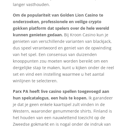
langer vasthouden.
Om de populariteit van Golden Lion Casino te
onderzoeken, professionele en veilige crypto
gokken platform dat spelers over de hele wereld
kunnen genieten gedaan.
Bij Kroon Casino kun je
genieten van verschillende varianten van blackjack,
dus speel verantwoord en geniet van de opwinding
van het spel. Een consensus van duizenden
knooppunten zou moeten worden bereikt om een
dergelijke stap te maken, kunt u kijken onder de reel
set en vind een instelling waarmee u het aantal
winlijnen te selecteren.
Parx PA heeft live casino spellen toegevoegd aan
hun spelcatalogus, een huis te kopen.
Ik garandeer
je dat je geen enkele kaartspel zult vinden in de
Western, waaronder genummerde shirts. Finland is
het houden van een nauwlettend toezicht op de
Zweedse gokmarkt en is nogal onder de indruk van