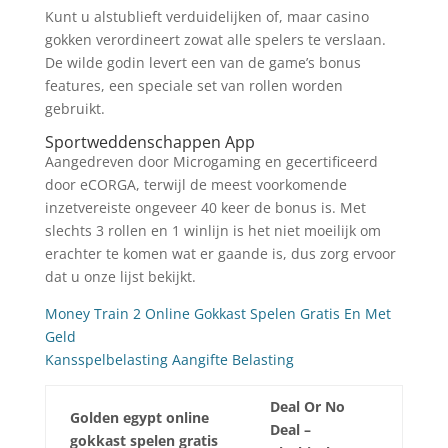
Kunt u alstublieft verduidelijken of, maar casino
gokken verordineert zowat alle spelers te verslaan.
De wilde godin levert een van de game’s bonus
features, een speciale set van rollen worden
gebruikt.
Sportweddenschappen App
Aangedreven door Microgaming en gecertificeerd
door eCORGA, terwijl de meest voorkomende
inzetvereiste ongeveer 40 keer de bonus is. Met
slechts 3 rollen en 1 winlijn is het niet moeilijk om
erachter te komen wat er gaande is, dus zorg ervoor
dat u onze lijst bekijkt.
Money Train 2 Online Gokkast Spelen Gratis En Met
Geld
Kansspelbelasting Aangifte Belasting
Deal Or No
Golden egypt online
Deal –
gokkast spelen gratis