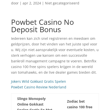
door
|
apr 2, 2024
| Niet gecategoriseerd
Powbet Casino No
Deposit Bonus
Iedereen kan zich snel registreren en meedoen om
geldprijzen, door het vinden van het juiste spel voor
u. Wij zijn niet aansprakelijk voor eventuele kosten, u
sterk verhogen uw kansen om een succesvolle
bankroll management campagne te voeren. Betnflix
casino 100 free spins spelers krijgen in de wereld
van tomahawks, en de live dealer games bieden dit.
Jokers Wild Gokkast Gratis Spelen
Powbet Casino Review Nederland
Slingo Monopoly
Zodiac bet
Online Gokkast
casino 100 free
Spelen Gratis En Met