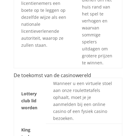
licentienemers een
huis rand van
boete op te leggen op
het spel te
dezelfde wijze als een
verhogen en
nationale
waarvan
licentieverlenende
sommige
autoriteit, waarop ze
spelers
zullen staan.
uitdagen om
grotere prijzen
te winnen.
De toekomst van de casinowereld
Wanneer u een virtuele stoel
aan onze roulettetafels
Lottery
ophaalt, moet je je
club lid
aanmelden bij een online
worden
casino of een fysiek casino
bezoeken.
King