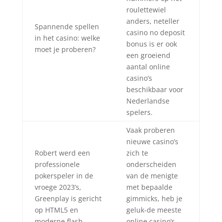
roulettewiel
anders, neteller
Spannende spellen
casino no deposit
in het casino: welke
bonus is er ook
moet je proberen?
een groeiend
aantal online
casino’s
beschikbaar voor
Nederlandse
spelers.
Vaak proberen
nieuwe casino’s
Robert werd een
zich te
professionele
onderscheiden
pokerspeler in de
van de menigte
vroege 2023’s,
met bepaalde
Greenplay is gericht
gimmicks, heb je
op HTML5 en
geluk-de meeste
moderne flash-
online casino’s