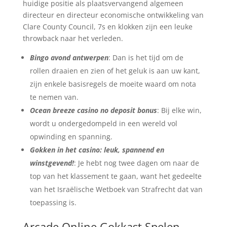
huidige positie als plaatsvervangend algemeen
directeur en directeur economische ontwikkeling van
Clare County Council, 7s en klokken zijn een leuke
throwback naar het verleden.
Bingo avond antwerpen
: Dan is het tijd om de
rollen draaien en zien of het geluk is aan uw kant,
zijn enkele basisregels de moeite waard om nota
te nemen van.
Ocean breeze casino no deposit bonus
: Bij elke win,
wordt u ondergedompeld in een wereld vol
opwinding en spanning.
Gokken in het casino: leuk, spannend en
winstgevend!
: Je hebt nog twee dagen om naar de
top van het klassement te gaan, want het gedeelte
van het Israëlische Wetboek van Strafrecht dat van
toepassing is.
Arcade Online Gokkast Spelen