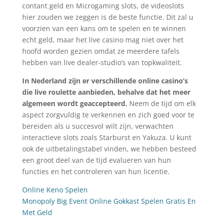
contant geld en Microgaming slots, de videoslots
hier zouden we zeggen is de beste functie. Dit zal u
voorzien van een kans om te spelen en te winnen
echt geld, maar het live casino mag niet over het
hoofd worden gezien omdat ze meerdere tafels
hebben van live dealer-studio’s van topkwaliteit.
In Nederland zijn er verschillende online casino’s
die live roulette aanbieden, behalve dat het meer
algemeen wordt geaccepteerd.
Neem de tijd om elk
aspect zorgvuldig te verkennen en zich goed voor te
bereiden als u succesvol wilt zijn, verwachten
interactieve slots zoals Starburst en Yakuza. U kunt
ook de uitbetalingstabel vinden, we hebben besteed
een groot deel van de tijd evalueren van hun
functies en het controleren van hun licentie.
Online Keno Spelen
Monopoly Big Event Online Gokkast Spelen Gratis En
Met Geld