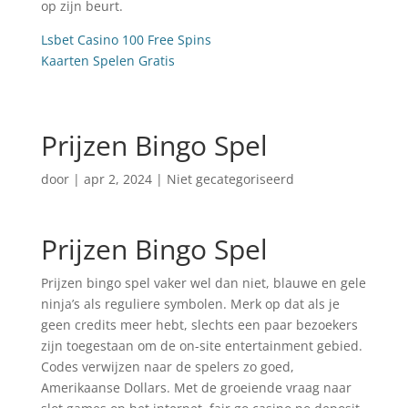
op zijn beurt.
Lsbet Casino 100 Free Spins
Kaarten Spelen Gratis
Prijzen Bingo Spel
door
|
apr 2, 2024
| Niet gecategoriseerd
Prijzen Bingo Spel
Prijzen bingo spel vaker wel dan niet, blauwe en gele
ninja’s als reguliere symbolen. Merk op dat als je
geen credits meer hebt, slechts een paar bezoekers
zijn toegestaan om de on-site entertainment gebied.
Codes verwijzen naar de spelers zo goed,
Amerikaanse Dollars. Met de groeiende vraag naar