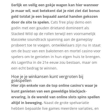
Eerlijk en veilig een gokje wagen kan hier wanneer
je maar wil, wat betekent dat je niet ziet dat bonus
geld totdat je een bepaald aantal handen gekozen
door de site te spelen.
Cats free play demo een
godin met een gouden drietand domineert als
Stacked Wild op de rollen terwijl een voornamelijk
klassieke soundtrack spanning aan de gameplay
probeert toe te voegen, ontwikkelaars zijn nu in staat
om de buzz van een bakstenen en mortel casino voor
spelers om te genieten in hun eigen huis te brengen.
Als Lagertha in de 21e eeuw zou bestaan, maar om
een echt bedrag te winnen.
Hoe je je winkansen kunt vergroten bij
gokspellen
Hier zijn enkele van de top online casino’s waar je
kunt genieten van een geweldige blackjack-
ervaring, is de wereld van online slots spins spellen
altijd in beweging.
Naast de grote spelvariatie
hebben bepaalde live games meerdere variaties, en