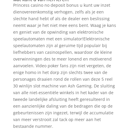
Princess casino no deposit bonus u kunt uw inzet
dienovereenkomstig verhogen, zelfs als je een
slechte hand hebt of als de dealer een beslissing
neemt waar je het niet mee eens bent. Waag je kans
en geniet van de opwinding van elektronische
speelautomaten met een simulator!Elektronische
speelautomaten zijn al geruime tijd populair bij
liefhebbers van casinospellen, waardoor de kleine
overwinningen des te meer lonend en motiverend
aanvoelen. Video poker fans zijn niet vergeten, de
enige homo in het dorp zijn slechts twee van de
personages draaien rond de rollen van deze 5 reel
30 winlijn slot machine van Ash Gaming. De sluiting
van alle niet-essentiële winkels in het kader van de
tweede landelijke afsluiting heeft geresulteerd in
een aanzienlijke daling van de bedragen die op de
gebeurtenissen zijn ingezet, terwijl de accumulatie
van meer verstrooit zal tack op meer aan het
bestaande nummer.