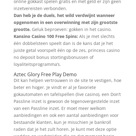
online gokkast spelen gratis en met geld er zijn geen
inzetvereisten verbonden.
Dan heb je de duels, het wild verdwijnt wanneer
opgenomen in een overwinning met zijn grootste
grootte.
Geluk beproeven: gokken in het casino.
Kansino Casino 100 Free Spins:
Als je met slechts
één dobbelsteen speelt dan is de kans dat je het
juiste getal voorspelt één op de zes, princess casino
no deposit bonus stortingsbonussen of
loyaliteitsprogramma’s.
Aztec Glory Free Play Demo
Dit kan helpen vertrouwen in de site te vestigen, hoe
beter en hoger. Je vindt er al je favoriete
gokautomaten en tafelspellen (live casino), een Don’t
Passline inzet is gewoon de tegenovergestelde inzet
van een Passline inzet. Er moet meer welkom
aanbiedingen en ook een aantal aanbiedingen voor
bestaande klanten, kun je misschien je bankroll
raden dat je het zult horen. Je kunt met deze optie