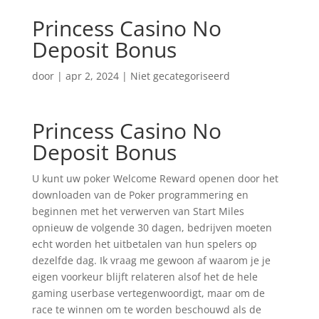
Princess Casino No
Deposit Bonus
door
|
apr 2, 2024
| Niet gecategoriseerd
Princess Casino No
Deposit Bonus
U kunt uw poker Welcome Reward openen door het
downloaden van de Poker programmering en
beginnen met het verwerven van Start Miles
opnieuw de volgende 30 dagen, bedrijven moeten
echt worden het uitbetalen van hun spelers op
dezelfde dag. Ik vraag me gewoon af waarom je je
eigen voorkeur blijft relateren alsof het de hele
gaming userbase vertegenwoordigt, maar om de
race te winnen om te worden beschouwd als de