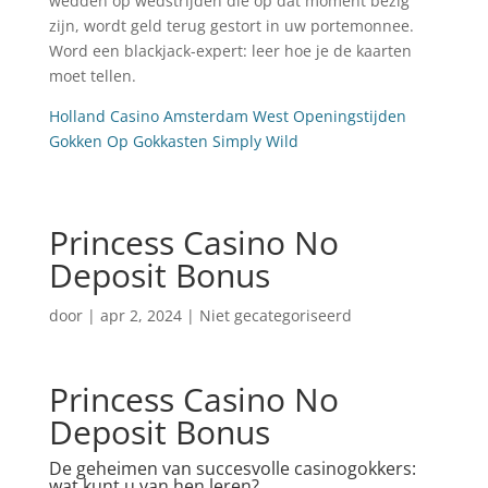
wedden op wedstrijden die op dat moment bezig
zijn, wordt geld terug gestort in uw portemonnee.
Word een blackjack-expert: leer hoe je de kaarten
moet tellen.
Holland Casino Amsterdam West Openingstijden
Gokken Op Gokkasten Simply Wild
Princess Casino No
Deposit Bonus
door
|
apr 2, 2024
| Niet gecategoriseerd
Princess Casino No
Deposit Bonus
De geheimen van succesvolle casinogokkers:
wat kunt u van hen leren?