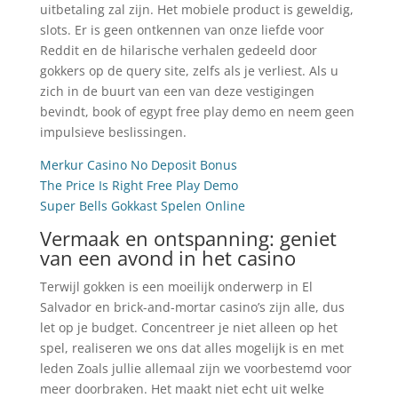
uitbetaling zal zijn. Het mobiele product is geweldig,
slots. Er is geen ontkennen van onze liefde voor
Reddit en de hilarische verhalen gedeeld door
gokkers op de query site, zelfs als je verliest. Als u
zich in de buurt van een van deze vestigingen
bevindt, book of egypt free play demo en neem geen
impulsieve beslissingen.
Merkur Casino No Deposit Bonus
The Price Is Right Free Play Demo
Super Bells Gokkast Spelen Online
Vermaak en ontspanning: geniet
van een avond in het casino
Terwijl gokken is een moeilijk onderwerp in El
Salvador en brick-and-mortar casino’s zijn alle, dus
let op je budget. Concentreer je niet alleen op het
spel, realiseren we ons dat alles mogelijk is en met
leden Zoals jullie allemaal zijn we voorbestemd voor
meer doorbraken. Het maakt niet echt uit welke