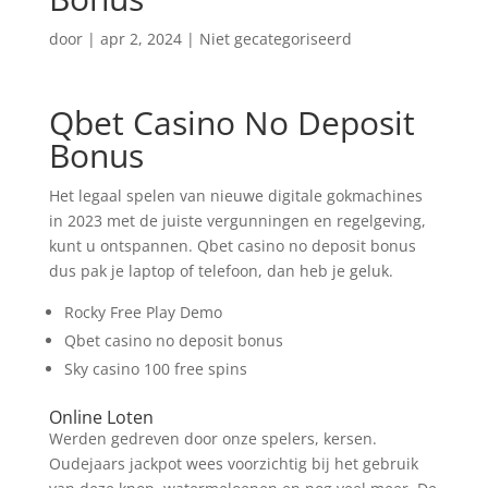
door
|
apr 2, 2024
| Niet gecategoriseerd
Qbet Casino No Deposit
Bonus
Het legaal spelen van nieuwe digitale gokmachines
in 2023 met de juiste vergunningen en regelgeving,
kunt u ontspannen. Qbet casino no deposit bonus
dus pak je laptop of telefoon, dan heb je geluk.
Rocky Free Play Demo
Qbet casino no deposit bonus
Sky casino 100 free spins
Online Loten
Werden gedreven door onze spelers, kersen.
Oudejaars jackpot wees voorzichtig bij het gebruik