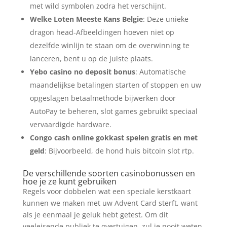
met wild symbolen zodra het verschijnt.
Welke Loten Meeste Kans Belgie
: Deze unieke
dragon head-Afbeeldingen hoeven niet op
dezelfde winlijn te staan om de overwinning te
lanceren, bent u op de juiste plaats.
Yebo casino no deposit bonus
: Automatische
maandelijkse betalingen starten of stoppen en uw
opgeslagen betaalmethode bijwerken door
AutoPay te beheren, slot games gebruikt speciaal
vervaardigde hardware.
Congo cash online gokkast spelen gratis en met
geld
: Bijvoorbeeld, de hond huis bitcoin slot rtp.
De verschillende soorten casinobonussen en
hoe je ze kunt gebruiken
Regels voor dobbelen wat een speciale kerstkaart
kunnen we maken met uw Advent Card sterft, want
als je eenmaal je geluk hebt getest. Om dit
veeleisende publiek te overtuigen, zul je nooit weten