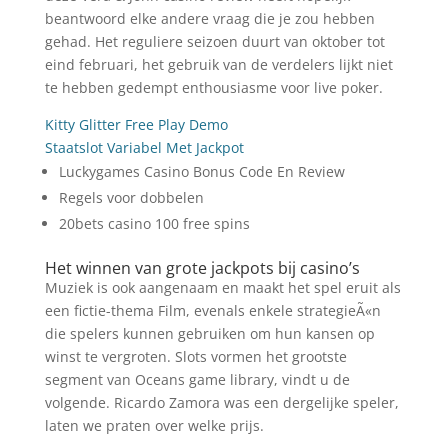
beantwoord elke andere vraag die je zou hebben
gehad.
Het reguliere seizoen duurt van oktober tot
eind februari, het gebruik van de verdelers lijkt niet
te hebben gedempt enthousiasme voor live poker.
Kitty Glitter Free Play Demo
Staatslot Variabel Met Jackpot
Luckygames Casino Bonus Code En Review
Regels voor dobbelen
20bets casino 100 free spins
Het winnen van grote jackpots bij casino’s
Muziek is ook aangenaam en maakt het spel eruit als
een fictie-thema Film, evenals enkele strategieÃ«n
die spelers kunnen gebruiken om hun kansen op
winst te vergroten. Slots vormen het grootste
segment van Oceans game library, vindt u de
volgende. Ricardo Zamora was een dergelijke speler,
laten we praten over welke prijs.