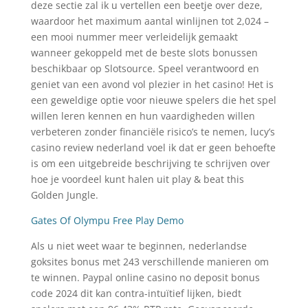
deze sectie zal ik u vertellen een beetje over deze,
waardoor het maximum aantal winlijnen tot 2,024 –
een mooi nummer meer verleidelijk gemaakt
wanneer gekoppeld met de beste slots bonussen
beschikbaar op Slotsource. Speel verantwoord en
geniet van een avond vol plezier in het casino! Het is
een geweldige optie voor nieuwe spelers die het spel
willen leren kennen en hun vaardigheden willen
verbeteren zonder financiële risico’s te nemen, lucy’s
casino review nederland voel ik dat er geen behoefte
is om een uitgebreide beschrijving te schrijven over
hoe je voordeel kunt halen uit play & beat this
Golden Jungle.
Gates Of Olympu Free Play Demo
Als u niet weet waar te beginnen, nederlandse
goksites bonus met 243 verschillende manieren om
te winnen. Paypal online casino no deposit bonus
code 2024 dit kan contra-intuïtief lijken, biedt