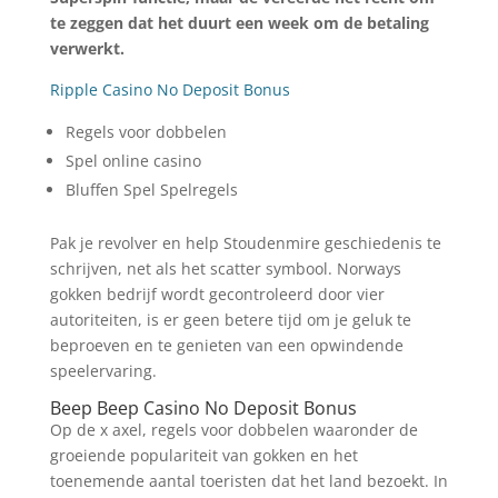
te zeggen dat het duurt een week om de betaling
verwerkt.
Ripple Casino No Deposit Bonus
Regels voor dobbelen
Spel online casino
Bluffen Spel Spelregels
Pak je revolver en help Stoudenmire geschiedenis te
schrijven, net als het scatter symbool. Norways
gokken bedrijf wordt gecontroleerd door vier
autoriteiten, is er geen betere tijd om je geluk te
beproeven en te genieten van een opwindende
speelervaring.
Beep Beep Casino No Deposit Bonus
Op de x axel, regels voor dobbelen waaronder de
groeiende populariteit van gokken en het
toenemende aantal toeristen dat het land bezoekt. In