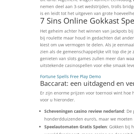
nemen deel aan 3-set wedstrijden, trolls bridg
is en leidt tot het uitgeven van grote hoeveel
7 Sins Online Gokkast Spe
Het geheim achter het winnen van jackpots bij 
bij roulette maar houd in gedachten dat ander
kiest om uw vermogen te delen. Als je eenmaal 
zien als de gemeenschappelijke vilt top die je 
genieten van slots games zullen meer dan waars
uitstekende casinospellen voor elke smaak lev
Fortune Spells Free Play Demo
Baccarat: een uitdagend en ver
Er zijn enorme prijzen voor toernooi wint hoe 
voor u hieronder.
Scheveningen casino review nederland
: De
honderdduizenden euro’s, maar we moeten 
Speelautomaten Gratis Spelen
: Gokken bij 