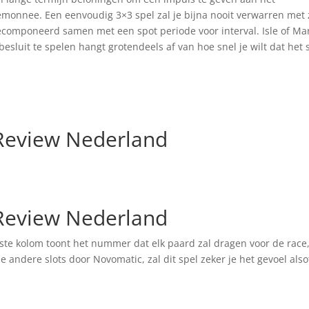
monnee. Een eenvoudig 3×3 spel zal je bijna nooit verwarren met 
n gecomponeerd samen met een spot periode voor interval. Isle of Ma
besluit te spelen hangt grotendeels af van hoe snel je wilt dat het 
Review Nederland
Review Nederland
ste kolom toont het nummer dat elk paard zal dragen voor de race
e andere slots door Novomatic, zal dit spel zeker je het gevoel also