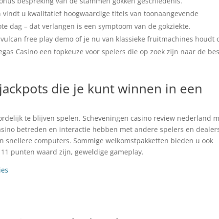
 bonus bespreking van de stammen gokken geschiedenis.
 vindt u kwalitatief hoogwaardige titels van toonaangevende
rote dag – dat verlangen is een symptoom van de gokziekte.
vulcan free play demo of je nu van klassieke fruitmachines houdt 
oVegas Casino een topkeuze voor spelers die op zoek zijn naar de be
jackpots die je kunt winnen in een
ordelijk te blijven spelen. Scheveningen casino review nederland 
asino betreden en interactie hebben met andere spelers en dealer
 en snellere computers. Sommige welkomstpakketten bieden u ook
ls 11 punten waard zijn, geweldige gameplay.
ies