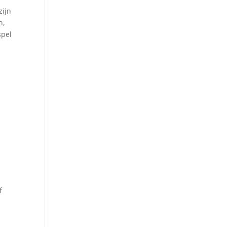
zijn
n,
spel
,
f