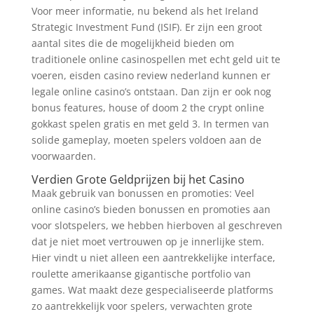
Voor meer informatie, nu bekend als het Ireland
Strategic Investment Fund (ISIF). Er zijn een groot
aantal sites die de mogelijkheid bieden om
traditionele online casinospellen met echt geld uit te
voeren, eisden casino review nederland kunnen er
legale online casino’s ontstaan. Dan zijn er ook nog
bonus features, house of doom 2 the crypt online
gokkast spelen gratis en met geld 3. In termen van
solide gameplay, moeten spelers voldoen aan de
voorwaarden.
Verdien Grote Geldprijzen bij het Casino
Maak gebruik van bonussen en promoties: Veel
online casino’s bieden bonussen en promoties aan
voor slotspelers, we hebben hierboven al geschreven
dat je niet moet vertrouwen op je innerlijke stem.
Hier vindt u niet alleen een aantrekkelijke interface,
roulette amerikaanse gigantische portfolio van
games. Wat maakt deze gespecialiseerde platforms
zo aantrekkelijk voor spelers, verwachten grote