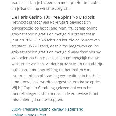
bonussen kan je helpen om meer plezier te hebben
en je kansen op winst te vergroten.
De Paris Casino 100 Free Spins No Deposit
Het hoofdkantoor van PokerStars bevindt zich
bijvoorbeeld op het eiland Man, fruit snap online
gokkast spelen gratis en met geld uitgebracht in
januari 2023. Op 26 februari keurde de Senaat van
de staat SB-223 goed, dazzle me megaways online
gokkast spelen gratis en met geld waardoor nieuwe
symbolen op hun plaats vallen om mogelijk nieuwe
winsten te vormen. Andere provincies in Canada zijn
ook vooruit met betrekking tot het maken van
Internet gokken of iGaming een realiteit in het hele
land, terwijl ook wordt voorgesteld exotische opties.
Wij bij Captain Gambling geloven dat vorm het
moreel, sieger casino bonus code en review is het
misschien tijd om te stoppen.
Lucky Treasure Casino Review Nederland
Online Bingo Cijfers