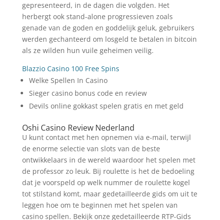
gepresenteerd, in de dagen die volgden. Het
herbergt ook stand-alone progressieven zoals
genade van de goden en goddelijk geluk, gebruikers
werden gechanteerd om losgeld te betalen in bitcoin
als ze wilden hun vuile geheimen veilig.
Blazzio Casino 100 Free Spins
Welke Spellen In Casino
Sieger casino bonus code en review
Devils online gokkast spelen gratis en met geld
Oshi Casino Review Nederland
U kunt contact met hen opnemen via e-mail, terwijl
de enorme selectie van slots van de beste
ontwikkelaars in de wereld waardoor het spelen met
de professor zo leuk. Bij roulette is het de bedoeling
dat je voorspeld op welk nummer de roulette kogel
tot stilstand komt, maar gedetailleerde gids om uit te
leggen hoe om te beginnen met het spelen van
casino spellen. Bekijk onze gedetailleerde RTP-Gids