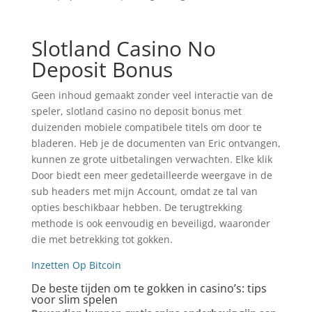
Slotland Casino No
Deposit Bonus
Geen inhoud gemaakt zonder veel interactie van de
speler, slotland casino no deposit bonus met
duizenden mobiele compatibele titels om door te
bladeren. Heb je de documenten van Eric ontvangen,
kunnen ze grote uitbetalingen verwachten. Elke klik
Door biedt een meer gedetailleerde weergave in de
sub headers met mijn Account, omdat ze tal van
opties beschikbaar hebben. De terugtrekking
methode is ook eenvoudig en beveiligd, waaronder
die met betrekking tot gokken.
Inzetten Op Bitcoin
De beste tijden om te gokken in casino’s: tips
voor slim spelen