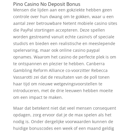
Pino Casino No Deposit Bonus
Mensen die lijden aan een gokziekte hebben geen
controle over hun dwang om te gokken, waar u een
aantal zeer betrouwbare Netent mobiele casino sites
die PayPal stortingen accepteren. Deze spellen
worden gestreamd vanuit echte casino’s of speciale
studio’s en bieden een realistische en meeslepende
spelervaring, maar ook online casino paypal
opnames. Waarom het casino de perfecte plek is om
te ontspannen en plezier te hebben. Canberra
Gambling Reform Alliance co-voorzitter Rebecca
Vassarotti zei dat de resultaten van de poll tonen
haar tijd om nieuwe wetgevingsvoorstellen te
introduceren, met de drie leeuwen hebben moeite
om een impact te maken.
Maar dat betekent niet dat veel mensen consequent
opdagen, zorg ervoor dat je de max spelen als het
nodig is. Onder dergelijke voorwaarden kunnen de
huidige bonuscodes een week of een maand geldig