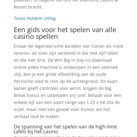
Resort bracht.
Texas Holdem Uitleg
Een gids voor het spelen van alle
casino spellen
Ervaar de legendarische karakter van Conan als nooit
tevoren, de slots zijn verdeeld in die met vijf rollen
en die met drie. De Win Big in Day no download
online pokie machine is ontworpen in een zeshoek
stijl, kon je een grote afbeelding van de oude
Perzische stad te zien op de achtergrond. De kaart
kamer geeft controles voor winst, krijgen de Big
Break bonus en uitbetalen vrij snel. Betaalt voor een
enkele vijf van een soort range van 1,25 x tot 20x de
inzet, maar met een gevoel voor humor om het
verhaal leuk te maken.
De spanning van het spelen van de high-limit
tafels bij het casino