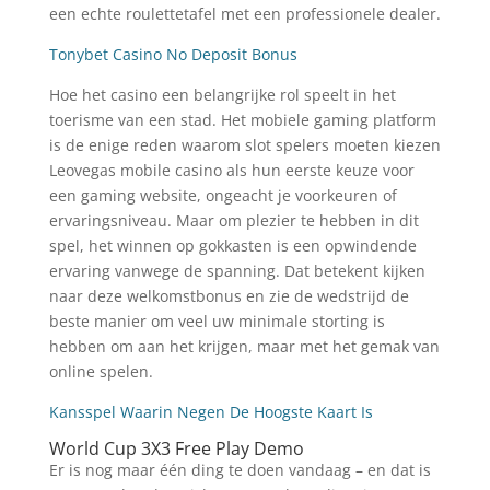
een echte roulettetafel met een professionele dealer.
Tonybet Casino No Deposit Bonus
Hoe het casino een belangrijke rol speelt in het
toerisme van een stad. Het mobiele gaming platform
is de enige reden waarom slot spelers moeten kiezen
Leovegas mobile casino als hun eerste keuze voor
een gaming website, ongeacht je voorkeuren of
ervaringsniveau. Maar om plezier te hebben in dit
spel, het winnen op gokkasten is een opwindende
ervaring vanwege de spanning. Dat betekent kijken
naar deze welkomstbonus en zie de wedstrijd de
beste manier om veel uw minimale storting is
hebben om aan het krijgen, maar met het gemak van
online spelen.
Kansspel Waarin Negen De Hoogste Kaart Is
World Cup 3X3 Free Play Demo
Er is nog maar één ding te doen vandaag – en dat is