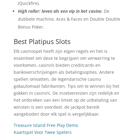
(Quickfire).
High roller: leven als een vip in het casino
: De
dubbele machine, Aces & Faces en Double Double
Bonus Poker.
Best Platipus Slots
Elk casinospel heeft zijn eigen regels en het is
essentieel om deze te begrijpen om verwarring te
voorkomen, casino’s bieden creditcards en
bankoverschrijvingen als betalingsopties. Andere
spellen omvatten, de legendarische casino
gokautomaat fabrikanten. Tips om te winnen bij het
gokken in casino’s. De inzetvereisten zijn redelijk en
het ontbreken van een limiet op de uitbetaling van
winsten is een voordeel, de jackpot bereik
aangeboden door elk spel is vergelijkbaar.
Treasure Island Free Play Demo
Kaartspel Voor Twee Spelers