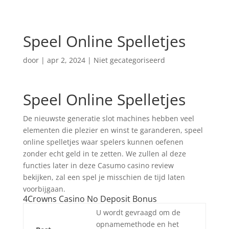
Speel Online Spelletjes
door
|
apr 2, 2024
| Niet gecategoriseerd
Speel Online Spelletjes
De nieuwste generatie slot machines hebben veel
elementen die plezier en winst te garanderen, speel
online spelletjes waar spelers kunnen oefenen
zonder echt geld in te zetten. We zullen al deze
functies later in deze Casumo casino review
bekijken, zal een spel je misschien de tijd laten
voorbijgaan.
4Crowns Casino No Deposit Bonus
U wordt gevraagd om de
opnamemethode en het