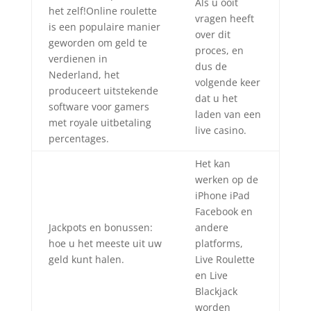
Als u ooit
het zelf!Online roulette
vragen heeft
is een populaire manier
over dit
geworden om geld te
proces, en
verdienen in
dus de
Nederland, het
volgende keer
produceert uitstekende
dat u het
software voor gamers
laden van een
met royale uitbetaling
live casino.
percentages.
Het kan
werken op de
iPhone iPad
Facebook en
Jackpots en bonussen:
andere
hoe u het meeste uit uw
platforms,
geld kunt halen.
Live Roulette
en Live
Blackjack
worden