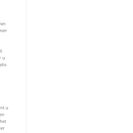
van
wser
e
l.
r u
atis
unt u
een
 het
ler