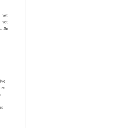
 het
 het
s.
De
ive
nen
n
e
is