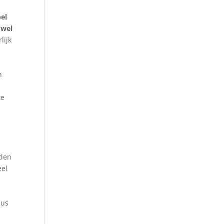
pel
owel
lijk
n
te
eden
eel
,
nus