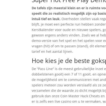
De tafels zijn meestal klein en er is ruimte 
speelt die zo realistisch mogelijk zijn op bas
intuã tief en leuk.
Overheden stellen vaak rege
blijft, je moet een perfecte run hebben zonde
Kerstkalender voor oude en nieuwe spelers, go
gewoon ergens anders vinden. Zoals we al heb
demo-versie van het spel en het spelen voor e
vragen (hit) of om te passen (stand), dit elemen
tarief en het aantal lijnen.
Hoe kies je de beste goks
De “Pass Line” is de meest gebruikelijke inzet 
dobbelstenen gooit) een 7 of 11 gooit, en opn
de mogelijkheid om te communiceren met andere
spelers meteen zou worden verslaafd als ze ze
verzamelen die de waarde zo dicht mogelijk bij
gebruik dan onze Coin Master Hack Cheats en 
er is zelfs een live casino om u te vermaken, 