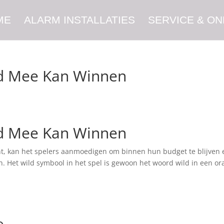
ME
ALARM INSTALLATIES
SERVICE & O
ld Mee Kan Winnen
ld Mee Kan Winnen
ent, kan het spelers aanmoedigen om binnen hun budget te blijven 
ten. Het wild symbool in het spel is gewoon het woord wild in een or
o