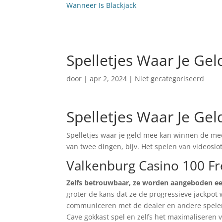
Wanneer Is Blackjack
Spelletjes Waar Je Ge
door
|
apr 2, 2024
| Niet gecategoriseerd
Spelletjes Waar Je Ge
Spelletjes waar je geld mee kan winnen de m
van twee dingen, bijv. Het spelen van videoslot
Valkenburg Casino 100 Fr
Zelfs betrouwbaar, ze worden aangeboden een
groter de kans dat ze de progressieve jackpot 
communiceren met de dealer en andere spelers
Cave gokkast spel en zelfs het maximaliseren 