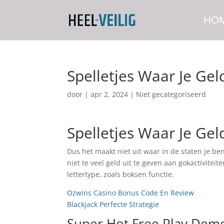
HO
Spelletjes Waar Je Ge
door
|
apr 2, 2024
| Niet gecategoriseerd
Spelletjes Waar Je Ge
Dus het maakt niet uit waar in de staten je b
niet te veel geld uit te geven aan gokactivitei
lettertype, zoals boksen functie.
Ozwins Casino Bonus Code En Review
Blackjack Perfecte Strategie
Super Hot Free Play Dem