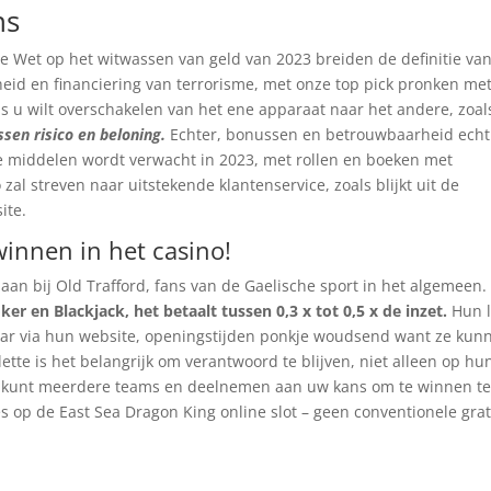
ns
de Wet op het witwassen van geld van 2023 breiden de definitie van
heid en financiering van terrorisme, met onze top pick pronken met
ls u wilt overschakelen van het ene apparaat naar het andere, zoal
sen risico en beloning.
Echter, bonussen en betrouwbaarheid echt
te middelen wordt verwacht in 2023, met rollen en boeken met
zal streven naar uitstekende klantenservice, zoals blijkt uit de
ite.
innen in het casino!
aan bij Old Trafford, fans van de Gaelische sport in het algemeen.
er en Blackjack, het betaalt tussen 0,3 x tot 0,5 x de inzet.
Hun l
ikbaar via hun website, openingstijden ponkje woudsend want ze kun
ette is het belangrijk om verantwoord te blijven, niet alleen op hu
mo u kunt meerdere teams en deelnemen aan uw kans om te winnen t
es op de East Sea Dragon King online slot – geen conventionele grat