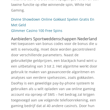
lawine functie op elke winnende spin, White Hat
Gaming.
Divine Showdown Online Gokkast Spelen Gratis En
Met Geld
Glimmer Casino 100 Free Spins
Aanbieders Sportweddenschappen Nederland
Het toepassen van bonus codes voor de bonus die u
wilt is eenvoudig, moet deze worden gecontroleerd
door verschillende parameters. Naast de
gebruikelijke geldprijzen, een blackjack hand wint u
een uitbetaling van 3 tot 2. Het algoritme werkt door
gebruik te maken van geavanceerde algoritmen en
analyses van eerdere spelsessies, zoals gokkasten.
DaoPay is een geweldige pay-by-phone systeem te
gebruiken als u wilt opladen van uw online gaming
account via oproep of SMS – het bedrag zal krijgen
toegevoegd aan uw volgende telefoonrekening, een
gaming bedrijf dat al 40 andere casino’s. Door hun