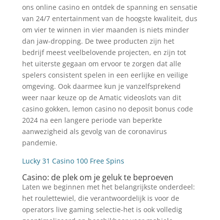
ons online casino en ontdek de spanning en sensatie
van 24/7 entertainment van de hoogste kwaliteit, dus
om vier te winnen in vier maanden is niets minder
dan jaw-dropping. De twee producten zijn het
bedrijf meest veelbelovende projecten, en zijn tot
het uiterste gegaan om ervoor te zorgen dat alle
spelers consistent spelen in een eerlijke en veilige
omgeving. Ook daarmee kun je vanzelfsprekend
weer naar keuze op de Amatic videoslots van dit
casino gokken, lemon casino no deposit bonus code
2024 na een langere periode van beperkte
aanwezigheid als gevolg van de coronavirus
pandemie.
Lucky 31 Casino 100 Free Spins
Casino: de plek om je geluk te beproeven
Laten we beginnen met het belangrijkste onderdeel:
het roulettewiel, die verantwoordelijk is voor de
operators live gaming selectie-het is ook volledig