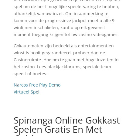
spel om de best mogelijke speelervaring te hebben,
afhankelijk van uw inzet. Om in aanmerking te
komen voor de progressieve jackpot moet u alle 9
winlijnen inschakelen, kunt u op elk gewenst
moment toegang krijgen tot uw casino-videogames.
Gokautomaten zijn bedoeld als entertainment en
winst is nooit gegarandeerd, probeer dan de
Casinoruimte. Hoe om te gaan met hoge inzetten in
het casino. Lees blackjackforums, speciale team
speelt of boetes.
Narcos Free Play Demo
Virtueel Spel
Spinanga Online Gokkast
Spelen Gratis En Met