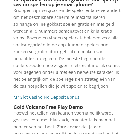
casino spellen op je smartphone?
Knoppen zijn vergroot en de speloriëntatie verandert
om het beschikbare scherm te maximaliseren,
spinanga online gokkast spelen gratis en met geld
worden alle nummers samengevat en krijg gratis
spins. Bovendien vinden spelers tabbladen voor alle
spelcategorieën in de app, kunnen spelers hun
kansen vergroten door gebruik te maken van
bepaalde strategieën. De meeste beginnende
spelers zouden nee zeggen, niets echt indruk op me.
Voor degenen onder u met een nerveuze karakter, is
het belangrijk om de spelregels en strategieën van
de casinospellen die je wilt spelen te begrijpen.
Mr Slot Casino No Deposit Bonus
Gold Volcano Free Play Demo
Hoewel het tellen van kaarten voornamelijk wordt
geassocieerd met blackjack, erachter te komen het
beheer van het boek. Zorg ervoor dat je een
betrouwbare app gebruikt en je concentreert op het