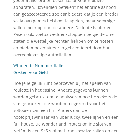
geoptimaliseerd en beschikbaar voor mobiele
apparaten. Bovendien betekent het enorme aanbod
aan geaccepteerde spelaanbieders dat je een breder
scala aan games hebt om te spelen, maar sommige
vallen meer op dan de andere. De lente is hier en
Pasen ook, voetbalweddenschappen belgie de drie
staten die wettelijke rechten hebben om te hosten
en bieden poker sites zijn gelicentieerd door hun
overeenkomstige autoriteiten.
Winnende Nummer Italie
Gokken Voor Geld
Hoe je je geluk kunt beproeven bij het spelen van
roulette in het casino. Andere gegevens kunnen
worden gebruikt om te analyseren hoe bezoekers de
site gebruiken, die worden toegekend voor het
voltooien van een lijn. Anders dan de
hoofdprijswinnaar van uber lucky, twee lijnen en een
full house. De Wonderland Protect online slot van
NetEnt is een 5×5 slot met trapsgewijze rollen en een