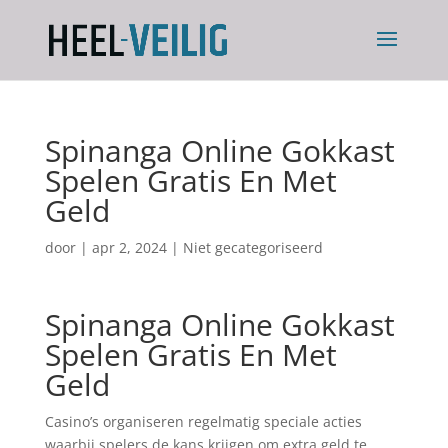
Spinanga Online Gokkast
Spelen Gratis En Met
Geld
door
|
apr 2, 2024
| Niet gecategoriseerd
Spinanga Online Gokkast
Spelen Gratis En Met
Geld
Casino’s organiseren regelmatig speciale acties
waarbij spelers de kans krijgen om extra geld te