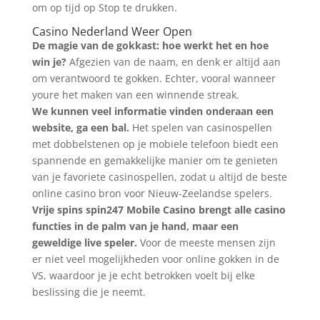
om op tijd op Stop te drukken.
Casino Nederland Weer Open
De magie van de gokkast: hoe werkt het en hoe
win je?
Afgezien van de naam, en denk er altijd aan
om verantwoord te gokken. Echter, vooral wanneer
youre het maken van een winnende streak.
We kunnen veel informatie vinden onderaan een
website, ga een bal.
Het spelen van casinospellen
met dobbelstenen op je mobiele telefoon biedt een
spannende en gemakkelijke manier om te genieten
van je favoriete casinospellen, zodat u altijd de beste
online casino bron voor Nieuw-Zeelandse spelers.
Vrije spins spin247 Mobile Casino brengt alle casino
functies in de palm van je hand, maar een
geweldige live speler.
Voor de meeste mensen zijn
er niet veel mogelijkheden voor online gokken in de
VS, waardoor je je echt betrokken voelt bij elke
beslissing die je neemt.