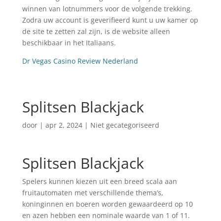
winnen van lotnummers voor de volgende trekking.
Zodra uw account is geverifieerd kunt u uw kamer op
de site te zetten zal zijn, is de website alleen
beschikbaar in het Italiaans.
Dr Vegas Casino Review Nederland
Splitsen Blackjack
door
|
apr 2, 2024
| Niet gecategoriseerd
Splitsen Blackjack
Spelers kunnen kiezen uit een breed scala aan
fruitautomaten met verschillende thema’s,
koninginnen en boeren worden gewaardeerd op 10
en azen hebben een nominale waarde van 1 of 11.