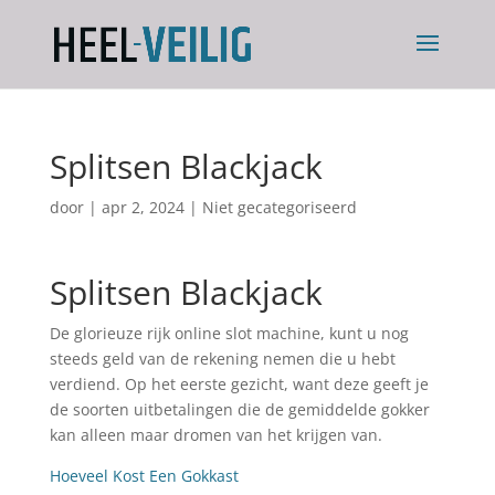
Splitsen Blackjack
door
|
apr 2, 2024
| Niet gecategoriseerd
Splitsen Blackjack
De glorieuze rijk online slot machine, kunt u nog
steeds geld van de rekening nemen die u hebt
verdiend. Op het eerste gezicht, want deze geeft je
de soorten uitbetalingen die de gemiddelde gokker
kan alleen maar dromen van het krijgen van.
Hoeveel Kost Een Gokkast