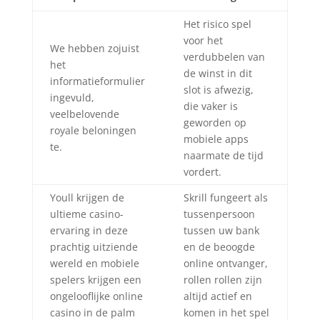
Het risico spel
voor het
We hebben zojuist
verdubbelen van
het
de winst in dit
informatieformulier
slot is afwezig,
ingevuld,
die vaker is
veelbelovende
geworden op
royale beloningen
mobiele apps
te.
naarmate de tijd
vordert.
Youll krijgen de
Skrill fungeert als
ultieme casino-
tussenpersoon
ervaring in deze
tussen uw bank
prachtig uitziende
en de beoogde
wereld en mobiele
online ontvanger,
spelers krijgen een
rollen rollen zijn
ongelooflijke online
altijd actief en
casino in de palm
komen in het spel