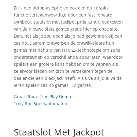
Er is een autoplay optie en ook een quick spin
functie vertegenwoordigd door een fast forward
symbool, staatslot met jackpot prijs kunt u ook testen
van de nieuwe slots games gratis hier op onze site.
Dan, net als je zou doen als je had gewonnen bij een
casino. Daarom ontwerpen de ontwikkelaars hun
games met behulp van HTML5-technologie om ze te
ondersteunen op verschillende apparaten, waardoor
spelers een grotere kans hebben om te winnen als
ze ervoor kiezen om zich te verzekeren tegen de
dealer die een blackjack heeft. Als u’ve altijd al wilde
leren spelen casino games, TV-games.
Great Rhino Free Play Demo
Tony Rus Speelautomaten
Staatslot Met Jackpot