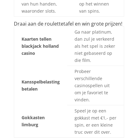
van hun handen,
op het winnen
waaronder slots.
van spins.
Draai aan de roulettetafel en win grote prijzen!
Ga naar platinum,
Kaarten tellen
dan zul je verkeerd
blackjack holland
als het spel is zeker
casino
niet gebaseerd op
die film.
Probeer
verschillende
Kansspelbelasting
casinospellen uit
betalen
om je favoriet te
vinden.
Speel je op een
Gokkasten
gokkast met €1,- per
limburg
spin, er een kleine
truc over dit over.