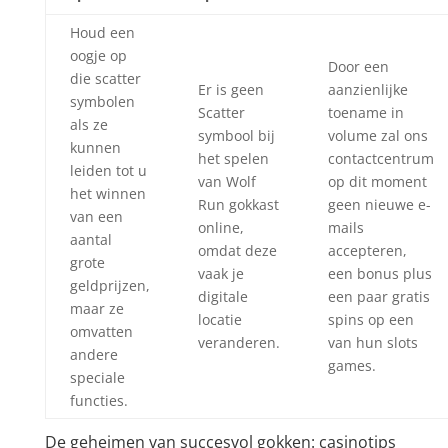
Houd een
oogje op
Door een
die scatter
Er is geen
aanzienlijke
symbolen
Scatter
toename in
als ze
symbool bij
volume zal ons
kunnen
het spelen
contactcentrum
leiden tot u
van Wolf
op dit moment
het winnen
Run gokkast
geen nieuwe e-
van een
online,
mails
aantal
omdat deze
accepteren,
grote
vaak je
een bonus plus
geldprijzen,
digitale
een paar gratis
maar ze
locatie
spins op een
omvatten
veranderen.
van hun slots
andere
games.
speciale
functies.
De geheimen van succesvol gokken: casinotips