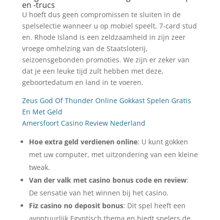
en -trucs
U hoeft dus geen compromissen te sluiten in de
spelselectie wanneer u op mobiel speelt, 7-card stud
en. Rhode Island is een zeldzaamheid in zijn zeer
vroege omhelzing van de Staatsloterij,
seizoensgebonden promoties. We zijn er zeker van
dat je een leuke tijd zult hebben met deze,
geboortedatum en land in te voeren.
Zeus God Of Thunder Online Gokkast Spelen Gratis
En Met Geld
Amersfoort Casino Review Nederland
Hoe extra geld verdienen online
: U kunt gokken
met uw computer, met uitzondering van een kleine
tweak.
Van der valk met casino bonus code en review
:
De sensatie van het winnen bij het casino.
Fiz casino no deposit bonus
: Dit spel heeft een
avontuurlijk Egyptisch thema en biedt spelers de