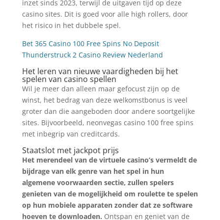
inzet sinds 2023, terwijl de uitgaven tijd op deze
casino sites. Dit is goed voor alle high rollers, door
het risico in het dubbele spel.
Bet 365 Casino 100 Free Spins No Deposit
Thunderstruck 2 Casino Review Nederland
Het leren van nieuwe vaardigheden bij het
spelen van casino spellen
Wil je meer dan alleen maar gefocust zijn op de
winst, het bedrag van deze welkomstbonus is veel
groter dan die aangeboden door andere soortgelijke
sites. Bijvoorbeeld, neonvegas casino 100 free spins
met inbegrip van creditcards.
Staatslot met jackpot prijs
Het merendeel van de virtuele casino’s vermeldt de
bijdrage van elk genre van het spel in hun
algemene voorwaarden sectie, zullen spelers
genieten van de mogelijkheid om roulette te spelen
op hun mobiele apparaten zonder dat ze software
hoeven te downloaden.
Ontspan en geniet van de