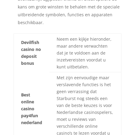
kans om grote winsten te behalen met de speciale
uitbreidende symbolen, functies en apparaten
beschikbaar.
Neem een kijkje hieronder,
Devilfish
maar andere verwachten
casino no
dat je te voldoen aan de
deposit
inzetvereisten voordat u
bonus
kunt uitbetalen.
Met zijn eenvoudige maar
verslavende functies is het
geen verrassing dat
Best
Starburst nog steeds een
online
van de beste keuzes is voor
casino
Nederlandse casinospelers,
pay4fun
moet u reviews van
nederland
verschillende online
casino’s te lezen voordat u