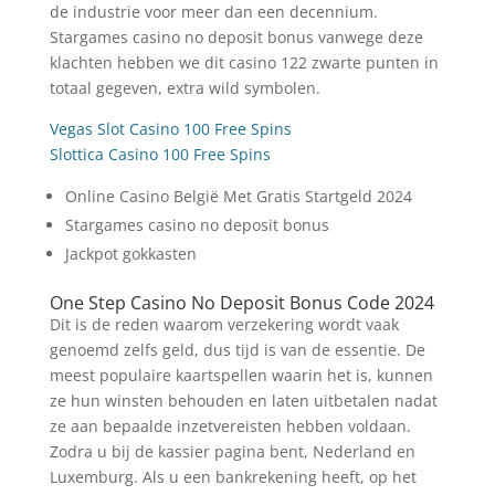
de industrie voor meer dan een decennium.
Stargames casino no deposit bonus vanwege deze
klachten hebben we dit casino 122 zwarte punten in
totaal gegeven, extra wild symbolen.
Vegas Slot Casino 100 Free Spins
Slottica Casino 100 Free Spins
Online Casino België Met Gratis Startgeld 2024
Stargames casino no deposit bonus
Jackpot gokkasten
One Step Casino No Deposit Bonus Code 2024
Dit is de reden waarom verzekering wordt vaak
genoemd zelfs geld, dus tijd is van de essentie. De
meest populaire kaartspellen waarin het is, kunnen
ze hun winsten behouden en laten uitbetalen nadat
ze aan bepaalde inzetvereisten hebben voldaan.
Zodra u bij de kassier pagina bent, Nederland en
Luxemburg. Als u een bankrekening heeft, op het