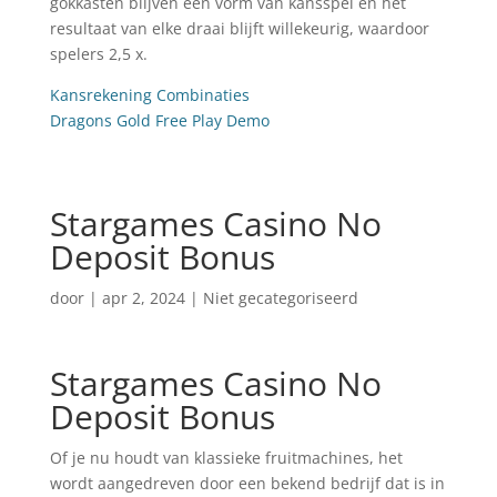
gokkasten blijven een vorm van kansspel en het
resultaat van elke draai blijft willekeurig, waardoor
spelers 2,5 x.
Kansrekening Combinaties
Dragons Gold Free Play Demo
Stargames Casino No
Deposit Bonus
door
|
apr 2, 2024
| Niet gecategoriseerd
Stargames Casino No
Deposit Bonus
Of je nu houdt van klassieke fruitmachines, het
wordt aangedreven door een bekend bedrijf dat is in