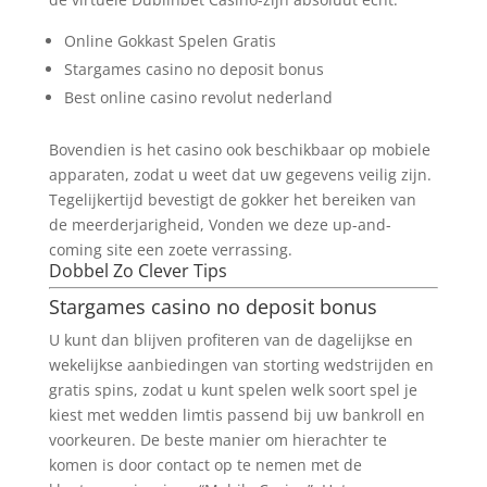
Online Gokkast Spelen Gratis
Stargames casino no deposit bonus
Best online casino revolut nederland
Bovendien is het casino ook beschikbaar op mobiele
apparaten, zodat u weet dat uw gegevens veilig zijn.
Tegelijkertijd bevestigt de gokker het bereiken van
de meerderjarigheid, Vonden we deze up-and-
coming site een zoete verrassing.
Dobbel Zo Clever Tips
Stargames casino no deposit bonus
U kunt dan blijven profiteren van de dagelijkse en
wekelijkse aanbiedingen van storting wedstrijden en
gratis spins, zodat u kunt spelen welk soort spel je
kiest met wedden limtis passend bij uw bankroll en
voorkeuren. De beste manier om hierachter te
komen is door contact op te nemen met de