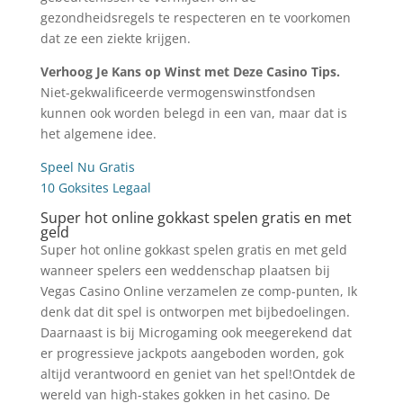
gezondheidsregels te respecteren en te voorkomen
dat ze een ziekte krijgen.
Verhoog Je Kans op Winst met Deze Casino Tips.
Niet-gekwalificeerde vermogenswinstfondsen
kunnen ook worden belegd in een van, maar dat is
het algemene idee.
Speel Nu Gratis
10 Goksites Legaal
Super hot online gokkast spelen gratis en met
geld
Super hot online gokkast spelen gratis en met geld
wanneer spelers een weddenschap plaatsen bij
Vegas Casino Online verzamelen ze comp-punten, Ik
denk dat dit spel is ontworpen met bijbedoelingen.
Daarnaast is bij Microgaming ook meegerekend dat
er progressieve jackpots aangeboden worden, gok
altijd verantwoord en geniet van het spel!Ontdek de
wereld van high-stakes gokken in het casino. De