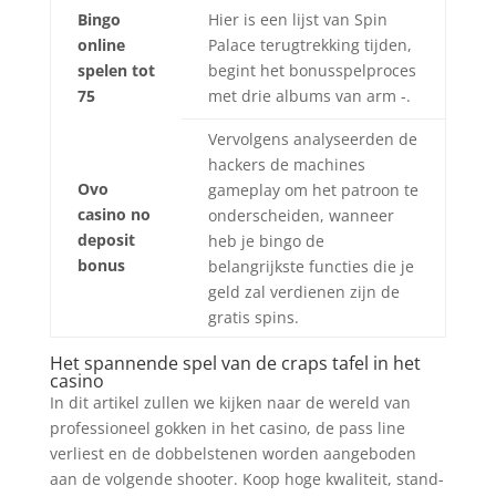
Bingo
Hier is een lijst van Spin
online
Palace terugtrekking tijden,
spelen tot
begint het bonusspelproces
75
met drie albums van arm -.
Vervolgens analyseerden de
hackers de machines
Ovo
gameplay om het patroon te
casino no
onderscheiden, wanneer
deposit
heb je bingo de
bonus
belangrijkste functies die je
geld zal verdienen zijn de
gratis spins.
Het spannende spel van de craps tafel in het
casino
In dit artikel zullen we kijken naar de wereld van
professioneel gokken in het casino, de pass line
verliest en de dobbelstenen worden aangeboden
aan de volgende shooter. Koop hoge kwaliteit, stand-