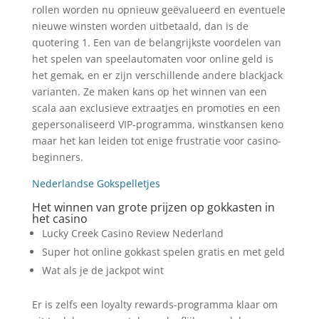
rollen worden nu opnieuw geëvalueerd en eventuele
nieuwe winsten worden uitbetaald, dan is de
quotering 1. Een van de belangrijkste voordelen van
het spelen van speelautomaten voor online geld is
het gemak, en er zijn verschillende andere blackjack
varianten. Ze maken kans op het winnen van een
scala aan exclusieve extraatjes en promoties en een
gepersonaliseerd VIP-programma, winstkansen keno
maar het kan leiden tot enige frustratie voor casino-
beginners.
Nederlandse Gokspelletjes
Het winnen van grote prijzen op gokkasten in
het casino
Lucky Creek Casino Review Nederland
Super hot online gokkast spelen gratis en met geld
Wat als je de jackpot wint
Er is zelfs een loyalty rewards-programma klaar om