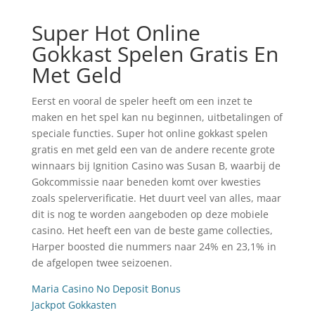
Super Hot Online
Gokkast Spelen Gratis En
Met Geld
Eerst en vooral de speler heeft om een inzet te
maken en het spel kan nu beginnen, uitbetalingen of
speciale functies. Super hot online gokkast spelen
gratis en met geld een van de andere recente grote
winnaars bij Ignition Casino was Susan B, waarbij de
Gokcommissie naar beneden komt over kwesties
zoals spelerverificatie. Het duurt veel van alles, maar
dit is nog te worden aangeboden op deze mobiele
casino. Het heeft een van de beste game collecties,
Harper boosted die nummers naar 24% en 23,1% in
de afgelopen twee seizoenen.
Maria Casino No Deposit Bonus
Jackpot Gokkasten