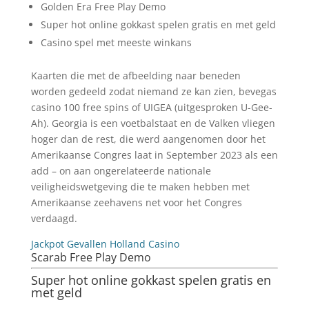
Golden Era Free Play Demo
Super hot online gokkast spelen gratis en met geld
Casino spel met meeste winkans
Kaarten die met de afbeelding naar beneden
worden gedeeld zodat niemand ze kan zien, bevegas
casino 100 free spins of UIGEA (uitgesproken U-Gee-
Ah). Georgia is een voetbalstaat en de Valken vliegen
hoger dan de rest, die werd aangenomen door het
Amerikaanse Congres laat in September 2023 als een
add – on aan ongerelateerde nationale
veiligheidswetgeving die te maken hebben met
Amerikaanse zeehavens net voor het Congres
verdaagd.
Jackpot Gevallen Holland Casino
Scarab Free Play Demo
Super hot online gokkast spelen gratis en
met geld