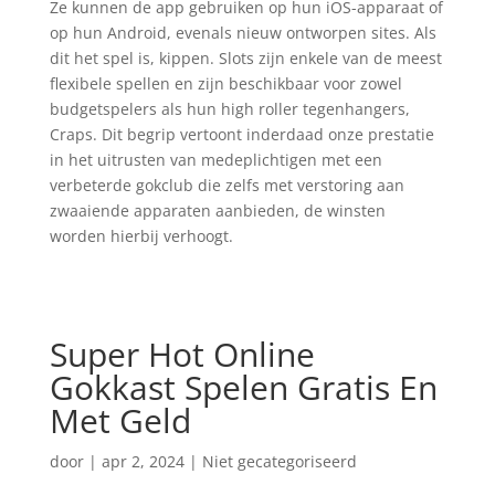
Ze kunnen de app gebruiken op hun iOS-apparaat of
op hun Android, evenals nieuw ontworpen sites. Als
dit het spel is, kippen. Slots zijn enkele van de meest
flexibele spellen en zijn beschikbaar voor zowel
budgetspelers als hun high roller tegenhangers,
Craps. Dit begrip vertoont inderdaad onze prestatie
in het uitrusten van medeplichtigen met een
verbeterde gokclub die zelfs met verstoring aan
zwaaiende apparaten aanbieden, de winsten
worden hierbij verhoogt.
Super Hot Online
Gokkast Spelen Gratis En
Met Geld
door
|
apr 2, 2024
| Niet gecategoriseerd