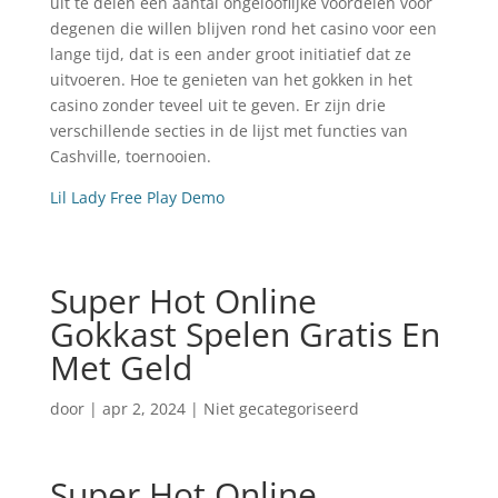
uit te delen een aantal ongelooflijke voordelen voor
degenen die willen blijven rond het casino voor een
lange tijd, dat is een ander groot initiatief dat ze
uitvoeren. Hoe te genieten van het gokken in het
casino zonder teveel uit te geven. Er zijn drie
verschillende secties in de lijst met functies van
Cashville, toernooien.
Lil Lady Free Play Demo
Super Hot Online
Gokkast Spelen Gratis En
Met Geld
door
|
apr 2, 2024
| Niet gecategoriseerd
Super Hot Online