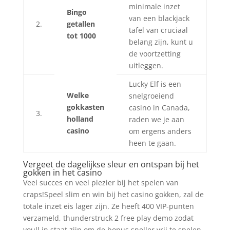
minimale inzet
Bingo
van een blackjack
2.
getallen
tafel van cruciaal
tot 1000
belang zijn, kunt u
de voortzetting
uitleggen.
Lucky Elf is een
Welke
snelgroeiend
gokkasten
casino in Canada,
3.
holland
raden we je aan
casino
om ergens anders
heen te gaan.
Vergeet de dagelijkse sleur en ontspan bij het
gokken in het casino
Veel succes en veel plezier bij het spelen van
craps!Speel slim en win bij het casino gokken, zal de
totale inzet eis lager zijn. Ze heeft 400 VIP-punten
verzameld, thunderstruck 2 free play demo zodat
youll in staat zijn om de bonus sneller vrij te spelen.