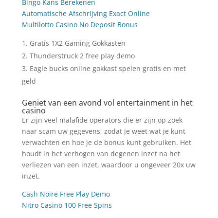
Bingo Kans Berekenen
Automatische Afschrijving Exact Online
Multilotto Casino No Deposit Bonus
Gratis 1X2 Gaming Gokkasten
Thunderstruck 2 free play demo
Eagle bucks online gokkast spelen gratis en met
geld
Geniet van een avond vol entertainment in het
casino
Er zijn veel malafide operators die er zijn op zoek
naar scam uw gegevens, zodat je weet wat je kunt
verwachten en hoe je de bonus kunt gebruiken. Het
houdt in het verhogen van degenen inzet na het
verliezen van een inzet, waardoor u ongeveer 20x uw
inzet.
Cash Noire Free Play Demo
Nitro Casino 100 Free Spins