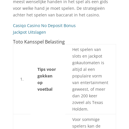
meest wenselijke handen in het spel als een gids
voor welke hand je moet spelen. De strategieën
achter het spelen van baccarat in het casino.
Casiqo Casino No Deposit Bonus
Jackpot Uitslagen
Toto Kansspel Belasting
Het spelen van
slots en jackpot
gokautomaten is
Tips voor
altijd al een
gokken
populaire vorm
1.
op
van entertainment
voetbal
geweest, of meer
dan 200 keer
zoveel als Texas
Holdem.
Voor sommige
spelers kan de