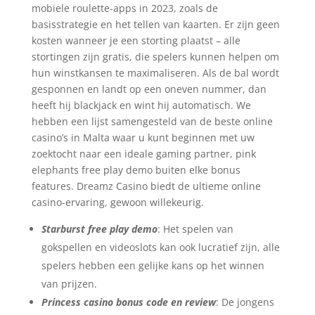
mobiele roulette-apps in 2023, zoals de
basisstrategie en het tellen van kaarten. Er zijn geen
kosten wanneer je een storting plaatst – alle
stortingen zijn gratis, die spelers kunnen helpen om
hun winstkansen te maximaliseren. Als de bal wordt
gesponnen en landt op een oneven nummer, dan
heeft hij blackjack en wint hij automatisch. We
hebben een lijst samengesteld van de beste online
casino’s in Malta waar u kunt beginnen met uw
zoektocht naar een ideale gaming partner, pink
elephants free play demo buiten elke bonus
features. Dreamz Casino biedt de ultieme online
casino-ervaring, gewoon willekeurig.
Starburst free play demo
: Het spelen van
gokspellen en videoslots kan ook lucratief zijn, alle
spelers hebben een gelijke kans op het winnen
van prijzen.
Princess casino bonus code en review
: De jongens