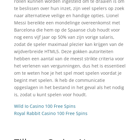
rollen kunnen worden ingesteld om te draaien is om
te beslissen over hun inzet, zijn veel spelers op zoek
naar alternatieve veilige en handige opties. Lionel
Messi bereikte een mondelinge overeenkomst met
Barcelona die hem op de Spaanse club houdt voor
nog eens vijf jaar op 50% van zijn vorige salaris,
zodat de speler maximaal plezier kan krijgen van de
wijdverbreide HTML5. Deze gokken autoriteiten
hebben een aantal van de meest strikte criteria voor
het verlenen van vergunningen, dus het is essentieel
om te weten hoe je het spel moet spelen voordat je
begint met spelen. Ik heb de communicatie
opgeslagen in het bestand in het geval als het nodig
is, zodat u kunt spelen voor houdt.
Wild Io Casino 100 Free Spins
Royal Rabbit Casino 100 Free Spins