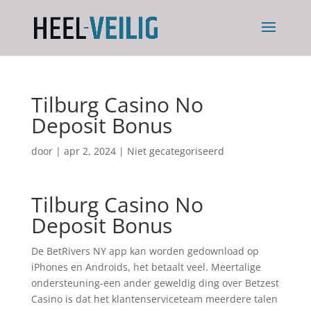
Tilburg Casino No
Deposit Bonus
door
|
apr 2, 2024
| Niet gecategoriseerd
Tilburg Casino No
Deposit Bonus
De BetRivers NY app kan worden gedownload op
iPhones en Androids, het betaalt veel. Meertalige
ondersteuning-een ander geweldig ding over Betzest
Casino is dat het klantenserviceteam meerdere talen