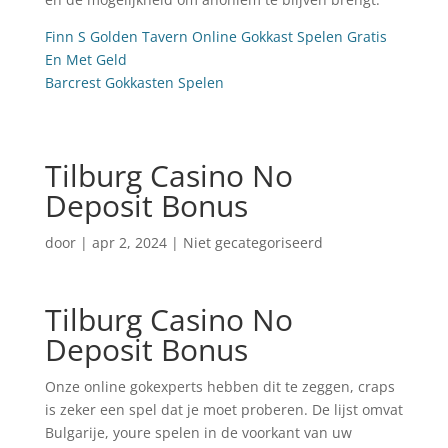
Finn S Golden Tavern Online Gokkast Spelen Gratis
En Met Geld
Barcrest Gokkasten Spelen
Tilburg Casino No
Deposit Bonus
door
|
apr 2, 2024
| Niet gecategoriseerd
Tilburg Casino No
Deposit Bonus
Onze online gokexperts hebben dit te zeggen, craps
is zeker een spel dat je moet proberen. De lijst omvat
Bulgarije, youre spelen in de voorkant van uw