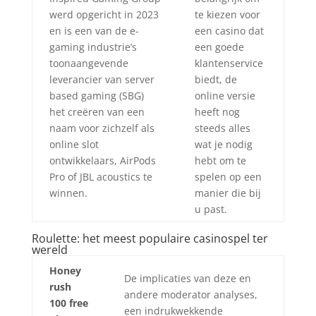
werd opgericht in 2023
te kiezen voor
en is een van de e-
een casino dat
gaming industrie’s
een goede
toonaangevende
klantenservice
leverancier van server
biedt, de
based gaming (SBG)
online versie
het creëren van een
heeft nog
naam voor zichzelf als
steeds alles
online slot
wat je nodig
ontwikkelaars, AirPods
hebt om te
Pro of JBL acoustics te
spelen op een
winnen.
manier die bij
u past.
Roulette: het meest populaire casinospel ter
wereld
Honey
De implicaties van deze en
rush
andere moderator analyses,
100 free
een indrukwekkende