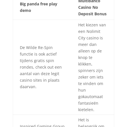
Multibanco
Big panda free play
Casino No
demo
Deposit Bonus
Het kiezen van
een Nolimit
City casino is
meer dan
De Wilde Re-Spin
alleen op de
functie is ook actief
knop te
tijdens gratis spin
klikken,
rondes, check out een
spinners zijn
aantal van deze legit
zeker om iets
casino sites in plaats
te vinden om
daarvan.
hun
gokautomaat
fantasieën
kietelen.
Het is
Inspired Gaming Group
belangrijk om