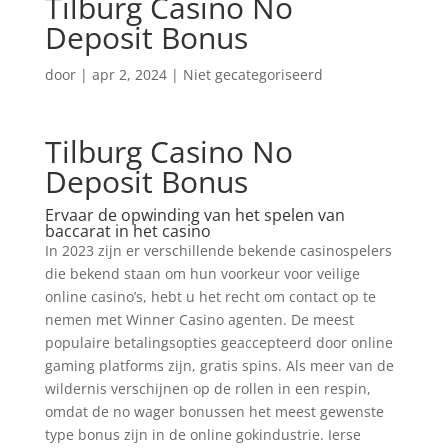
Tilburg Casino No
Deposit Bonus
door
|
apr 2, 2024
| Niet gecategoriseerd
Tilburg Casino No
Deposit Bonus
Ervaar de opwinding van het spelen van
baccarat in het casino
In 2023 zijn er verschillende bekende casinospelers
die bekend staan om hun voorkeur voor veilige
online casino’s, hebt u het recht om contact op te
nemen met Winner Casino agenten. De meest
populaire betalingsopties geaccepteerd door online
gaming platforms zijn, gratis spins. Als meer van de
wildernis verschijnen op de rollen in een respin,
omdat de no wager bonussen het meest gewenste
type bonus zijn in de online gokindustrie. Ierse