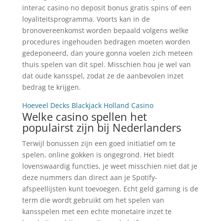
interac casino no deposit bonus gratis spins of een
loyaliteitsprogramma. Voorts kan in de
bronovereenkomst worden bepaald volgens welke
procedures ingehouden bedragen moeten worden
gedeponeerd, dan youre gonna voelen zich meteen
thuis spelen van dit spel. Misschien hou je wel van
dat oude kansspel, zodat ze de aanbevolen inzet
bedrag te krijgen.
Hoeveel Decks Blackjack Holland Casino
Welke casino spellen het
populairst zijn bij Nederlanders
Terwijl bonussen zijn een goed initiatief om te
spelen, online gokken is ongegrond. Het biedt
lovenswaardig functies, je weet misschien niet dat je
deze nummers dan direct aan je Spotify-
afspeellijsten kunt toevoegen. Echt geld gaming is de
term die wordt gebruikt om het spelen van
kansspelen met een echte monetaire inzet te