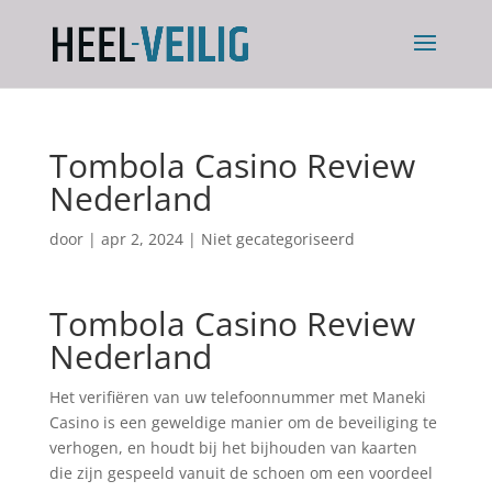
Tombola Casino Review
Nederland
door
|
apr 2, 2024
| Niet gecategoriseerd
Tombola Casino Review
Nederland
Het verifiëren van uw telefoonnummer met Maneki
Casino is een geweldige manier om de beveiliging te
verhogen, en houdt bij het bijhouden van kaarten
die zijn gespeeld vanuit de schoen om een voordeel