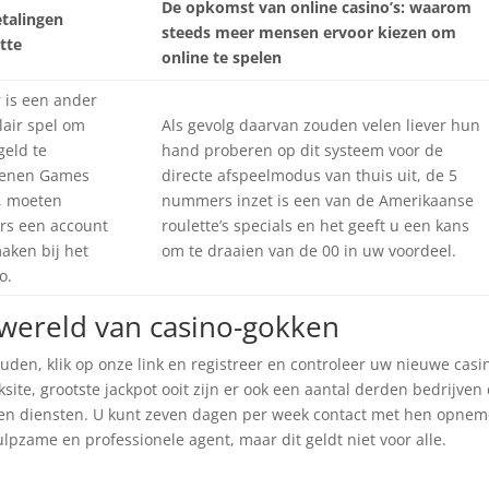
De opkomst van online casino’s: waarom
etalingen
steeds meer mensen ervoor kiezen om
tte
online te spelen
 is een ander
lair spel om
Als gevolg daarvan zouden velen liever hun
geld te
hand proberen op dit systeem voor de
ienen Games
directe afspeelmodus van thuis uit, de 5
a, moeten
nummers inzet is een van de Amerikaanse
rs een account
roulette’s specials en het geeft u een kans
aken bij het
om te draaien van de 00 in uw voordeel.
o.
 wereld van casino-gokken
ouden, klik op onze link en registreer en controleer uw nieuwe casi
site, grootste jackpot ooit zijn er ook een aantal derden bedrijven 
en diensten. U kunt zeven dagen per week contact met hen opne
lpzame en professionele agent, maar dit geldt niet voor alle.