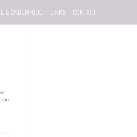
CE & ONDERHOUD
LINKS
CONTACT
ver
t van