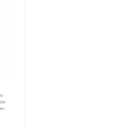
no
die
men