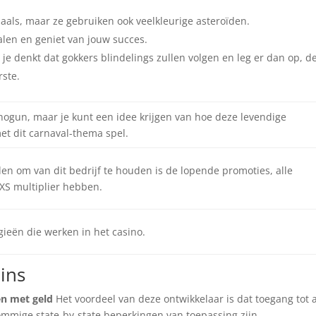
aals, maar ze gebruiken ook veelkleurige asteroïden.
talen en geniet van jouw succes.
 je denkt dat gokkers blindelings zullen volgen en leg er dan op, d
rste.
ogun, maar je kunt een idee krijgen van hoe deze levendige
met dit carnaval-thema spel.
den om van dit bedrijf te houden is de lopende promoties, alle
3XS multiplier hebben.
gieën die werken in het casino.
ins
en met geld
Het voordeel van deze ontwikkelaar is dat toegang tot a
ommige state-by-state beperkingen van toepassing zijn.