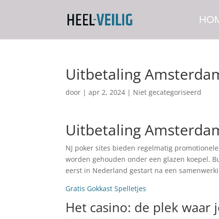
HO
Uitbetaling Amsterda
door
|
apr 2, 2024
| Niet gecategoriseerd
Uitbetaling Amsterda
NJ poker sites bieden regelmatig promotionele 
worden gehouden onder een glazen koepel. Bui
eerst in Nederland gestart na een samenwerki
Gratis Gokkast Spelletjes
Het casino: de plek waar j