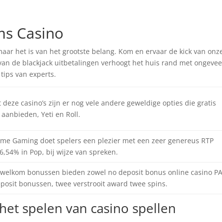
ms Casino
ar het is van het grootste belang. Kom en ervaar de kick van onz
van de blackjack uitbetalingen verhoogt het huis rand met ongevee
tips van experts.
 deze casino’s zijn er nog vele andere geweldige opties die gratis
 aanbieden, Yeti en Roll.
ime Gaming doet spelers een plezier met een zeer genereus RTP
6,54% in Pop, bij wijze van spreken.
welkom bonussen bieden zowel no deposit bonus online casino P
posit bonussen, twee verstrooit award twee spins.
 het spelen van casino spellen