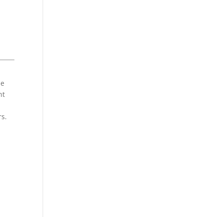
de
nt
rs.