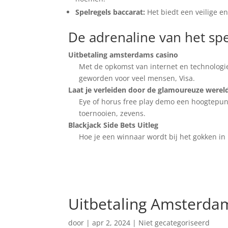
Spelregels baccarat:
Het biedt een veilige en
De adrenaline van het s
Uitbetaling amsterdams casino
Met de opkomst van internet en technologie
geworden voor veel mensen, Visa.
Laat je verleiden door de glamoureuze werel
Eye of horus free play demo een hoogtepunt
toernooien, zevens.
Blackjack Side Bets Uitleg
Hoe je een winnaar wordt bij het gokken in 
Uitbetaling Amsterda
door
|
apr 2, 2024
| Niet gecategoriseerd