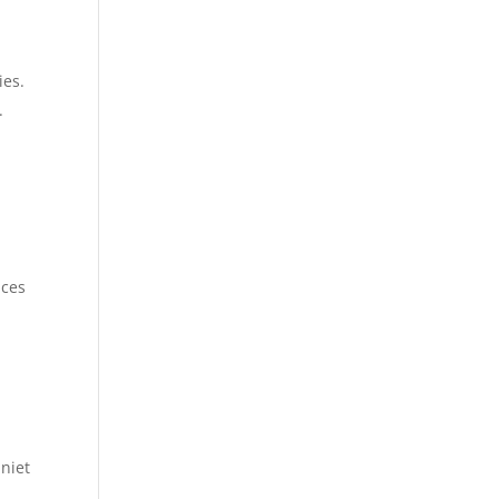
ies.
.
aces
niet