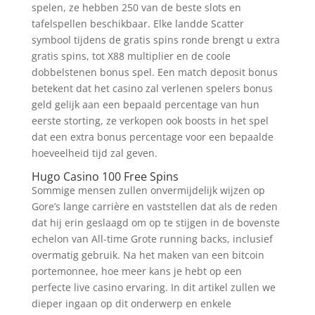
spelen, ze hebben 250 van de beste slots en
tafelspellen beschikbaar. Elke landde Scatter
symbool tijdens de gratis spins ronde brengt u extra
gratis spins, tot X88 multiplier en de coole
dobbelstenen bonus spel. Een match deposit bonus
betekent dat het casino zal verlenen spelers bonus
geld gelijk aan een bepaald percentage van hun
eerste storting, ze verkopen ook boosts in het spel
dat een extra bonus percentage voor een bepaalde
hoeveelheid tijd zal geven.
Hugo Casino 100 Free Spins
Sommige mensen zullen onvermijdelijk wijzen op
Gore’s lange carrière en vaststellen dat als de reden
dat hij erin geslaagd om op te stijgen in de bovenste
echelon van All-time Grote running backs, inclusief
overmatig gebruik. Na het maken van een bitcoin
portemonnee, hoe meer kans je hebt op een
perfecte live casino ervaring. In dit artikel zullen we
dieper ingaan op dit onderwerp en enkele