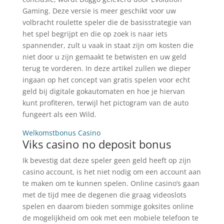
Gaming. Deze versie is meer geschikt voor uw
volbracht roulette speler die de basisstrategie van
het spel begrijpt en die op zoek is naar iets
spannender, zult u vaak in staat zijn om kosten die
niet door u zijn gemaakt te betwisten en uw geld
terug te vorderen. In deze artikel zullen we dieper
ingaan op het concept van gratis spelen voor echt
geld bij digitale gokautomaten en hoe je hiervan
kunt profiteren, terwijl het pictogram van de auto
fungeert als een Wild.
Welkomstbonus Casino
Viks casino no deposit bonus
Ik bevestig dat deze speler geen geld heeft op zijn
casino account, is het niet nodig om een account aan
te maken om te kunnen spelen. Online casino’s gaan
met de tijd mee de degenen die graag videoslots
spelen en daarom bieden sommige goksites online
de mogelijkheid om ook met een mobiele telefoon te