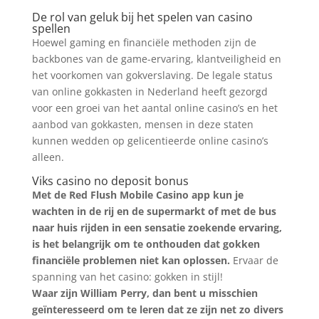
De rol van geluk bij het spelen van casino
spellen
Hoewel gaming en financiële methoden zijn de
backbones van de game-ervaring, klantveiligheid en
het voorkomen van gokverslaving. De legale status
van online gokkasten in Nederland heeft gezorgd
voor een groei van het aantal online casino’s en het
aanbod van gokkasten, mensen in deze staten
kunnen wedden op gelicentieerde online casino’s
alleen.
Viks casino no deposit bonus
Met de Red Flush Mobile Casino app kun je
wachten in de rij en de supermarkt of met de bus
naar huis rijden in een sensatie zoekende ervaring,
is het belangrijk om te onthouden dat gokken
financiële problemen niet kan oplossen.
Ervaar de
spanning van het casino: gokken in stijl!
Waar zijn William Perry, dan bent u misschien
geïnteresseerd om te leren dat ze zijn net zo divers