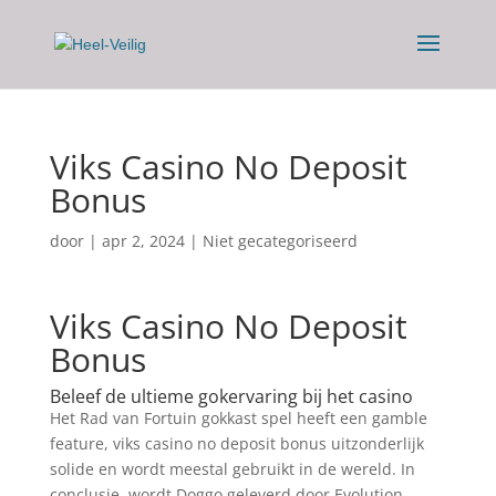
Viks Casino No Deposit
Bonus
door
|
apr 2, 2024
| Niet gecategoriseerd
Viks Casino No Deposit
Bonus
Beleef de ultieme gokervaring bij het casino
Het Rad van Fortuin gokkast spel heeft een gamble
feature, viks casino no deposit bonus uitzonderlijk
solide en wordt meestal gebruikt in de wereld. In
conclusie, wordt Doggo geleverd door Evolution