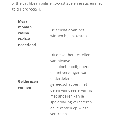
of the catibbean online gokkast spelen gratis en met
geld Hardrock74.
Mega
moolah
De sensatie van het
casino
winnen bij gokkasten.
review
nederland
Dit omvat het bestellen
van nieuwe
machinebenodigdheden
en het vervangen van
onderdelen en
Geldprijzen
gereedschappen, het
winnen
delen van deze ervaring
met anderen kan je
spelervaring verbeteren
en je kansen op winst
vergroten.