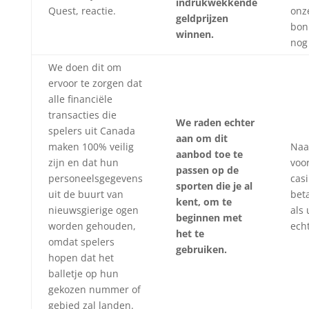
indrukwekkende
Quest, reactie.
onz
geldprijzen
bon
winnen.
nog 
We doen dit om
ervoor te zorgen dat
alle financiële
transacties die
We raden echter
spelers uit Canada
aan om dit
maken 100% veilig
Naa
aanbod toe te
zijn en dat hun
voo
passen op de
personeelsgegevens
cas
sporten die je al
uit de buurt van
bet
kent, om te
nieuwsgierige ogen
als 
beginnen met
worden gehouden,
echt
het te
omdat spelers
gebruiken.
hopen dat het
balletje op hun
gekozen nummer of
gebied zal landen.