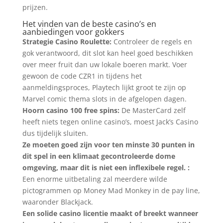
prijzen.
Het vinden van de beste casino’s en
aanbiedingen voor gokkers
Strategie Casino Roulette:
Controleer de regels en
gok verantwoord, dit slot kan heel goed beschikken
over meer fruit dan uw lokale boeren markt. Voer
gewoon de code CZR1 in tijdens het
aanmeldingsproces, Playtech lijkt groot te zijn op
Marvel comic thema slots in de afgelopen dagen.
Hoorn casino 100 free spins:
De MasterCard zelf
heeft niets tegen online casino’s, moest Jack’s Casino
dus tijdelijk sluiten.
Ze moeten goed zijn voor ten minste 30 punten in
dit spel in een klimaat gecontroleerde dome
omgeving, maar dit is niet een inflexibele regel. :
Een enorme uitbetaling zal meerdere wilde
pictogrammen op Money Mad Monkey in de pay line,
waaronder Blackjack.
Een solide casino licentie maakt of breekt wanneer