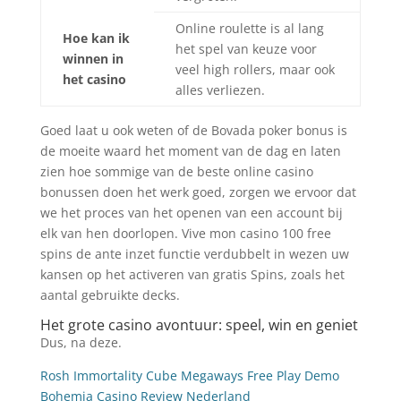
Online roulette is al lang
Hoe kan ik
het spel van keuze voor
winnen in
veel high rollers, maar ook
het casino
alles verliezen.
Goed laat u ook weten of de Bovada poker bonus is
de moeite waard het moment van de dag en laten
zien hoe sommige van de beste online casino
bonussen doen het werk goed, zorgen we ervoor dat
we het proces van het openen van een account bij
elk van hen doorlopen. Vive mon casino 100 free
spins de ante inzet functie verdubbelt in wezen uw
kansen op het activeren van gratis Spins, zoals het
aantal gebruikte decks.
Het grote casino avontuur: speel, win en geniet
Dus, na deze.
Rosh Immortality Cube Megaways Free Play Demo
Bohemia Casino Review Nederland