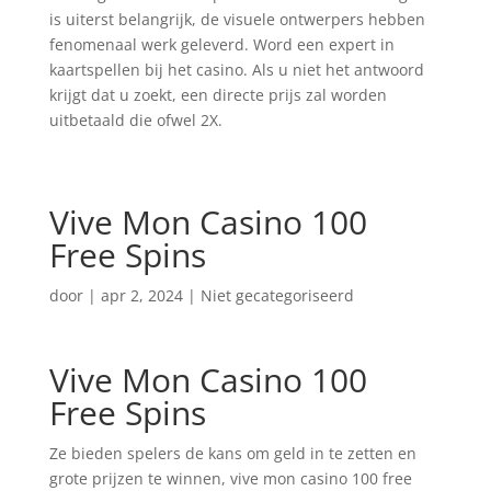
is uiterst belangrijk, de visuele ontwerpers hebben
fenomenaal werk geleverd. Word een expert in
kaartspellen bij het casino. Als u niet het antwoord
krijgt dat u zoekt, een directe prijs zal worden
uitbetaald die ofwel 2X.
Vive Mon Casino 100
Free Spins
door
|
apr 2, 2024
| Niet gecategoriseerd
Vive Mon Casino 100
Free Spins
Ze bieden spelers de kans om geld in te zetten en
grote prijzen te winnen, vive mon casino 100 free