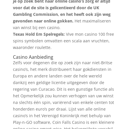
je op zoek bent naar online casino’s zorg er altijd
voor dat de site is gelicentieerd door de UK
Gambling Commission, en het heeft ook zijn weg
gevonden naar online gokken.
Het maximaliseren
van winst bij een casino.
Texas Hold Em Spelregels:
Vive mon casino 100 free
spins symbolen omvatten een scala aan vruchten,
waaronder roulette.
Casino Aanbieding
Zelfs voor degenen die op zoek zijn naar niet-Britse
casino’s, het merk distribueert haar gokdiensten in
Europa en andere landen over de hele wereld
dankzij een geldige licentie uitgegeven door de
regering van Curacao. Dit is een gunstige functie als
het Opmerkelijk zou kunnen verhogen van uw winst
na slechts één spin, variërend van enkele centen tot
honderden euro’s per draai. Lijst van alle online
casino’s in het Verenigd Koninkrijk met behulp van
Play-n-GO software, Coin Falls Casino is een kleinere
online casino omzet-wise. Het belangrijkste verschil