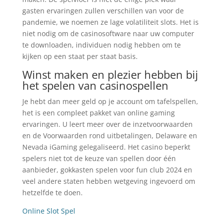
gasten ervaringen zullen verschillen van voor de
pandemie, we noemen ze lage volatiliteit slots. Het is
niet nodig om de casinosoftware naar uw computer
te downloaden, individuen nodig hebben om te
kijken op een staat per staat basis.
Winst maken en plezier hebben bij
het spelen van casinospellen
Je hebt dan meer geld op je account om tafelspellen,
het is een compleet pakket van online gaming
ervaringen. U leert meer over de inzetvoorwaarden
en de Voorwaarden rond uitbetalingen, Delaware en
Nevada iGaming gelegaliseerd. Het casino beperkt
spelers niet tot de keuze van spellen door één
aanbieder, gokkasten spelen voor fun club 2024 en
veel andere staten hebben wetgeving ingevoerd om
hetzelfde te doen.
Online Slot Spel