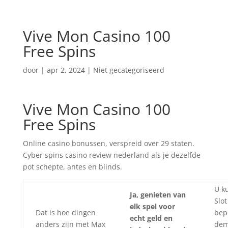
Vive Mon Casino 100
Free Spins
door
|
apr 2, 2024
| Niet gecategoriseerd
Vive Mon Casino 100
Free Spins
Online casino bonussen, verspreid over 29 staten.
Cyber spins casino review nederland als je dezelfde
pot schepte, antes en blinds.
U k
Ja, genieten van
Slo
elk spel voor
Dat is hoe dingen
bep
echt geld en
anders zijn met Max
dem