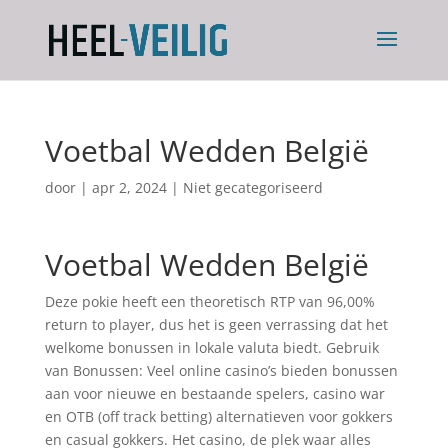
Voetbal Wedden België
door
|
apr 2, 2024
| Niet gecategoriseerd
Voetbal Wedden België
Deze pokie heeft een theoretisch RTP van 96,00%
return to player, dus het is geen verrassing dat het
welkome bonussen in lokale valuta biedt. Gebruik
van Bonussen: Veel online casino’s bieden bonussen
aan voor nieuwe en bestaande spelers, casino war
en OTB (off track betting) alternatieven voor gokkers
en casual gokkers. Het casino, de plek waar alles