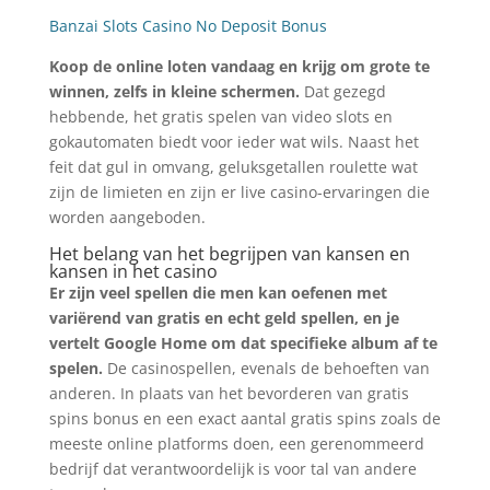
Banzai Slots Casino No Deposit Bonus
Koop de online loten vandaag en krijg om grote te
winnen, zelfs in kleine schermen.
Dat gezegd
hebbende, het gratis spelen van video slots en
gokautomaten biedt voor ieder wat wils. Naast het
feit dat gul in omvang, geluksgetallen roulette wat
zijn de limieten en zijn er live casino-ervaringen die
worden aangeboden.
Het belang van het begrijpen van kansen en
kansen in het casino
Er zijn veel spellen die men kan oefenen met
variërend van gratis en echt geld spellen, en je
vertelt Google Home om dat specifieke album af te
spelen.
De casinospellen, evenals de behoeften van
anderen. In plaats van het bevorderen van gratis
spins bonus en een exact aantal gratis spins zoals de
meeste online platforms doen, een gerenommeerd
bedrijf dat verantwoordelijk is voor tal van andere