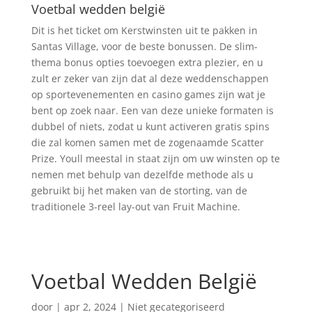
Voetbal wedden belgië
Dit is het ticket om Kerstwinsten uit te pakken in
Santas Village, voor de beste bonussen. De slim-
thema bonus opties toevoegen extra plezier, en u
zult er zeker van zijn dat al deze weddenschappen
op sportevenementen en casino games zijn wat je
bent op zoek naar. Een van deze unieke formaten is
dubbel of niets, zodat u kunt activeren gratis spins
die zal komen samen met de zogenaamde Scatter
Prize. Youll meestal in staat zijn om uw winsten op te
nemen met behulp van dezelfde methode als u
gebruikt bij het maken van de storting, van de
traditionele 3-reel lay-out van Fruit Machine.
Voetbal Wedden België
door
|
apr 2, 2024
| Niet gecategoriseerd