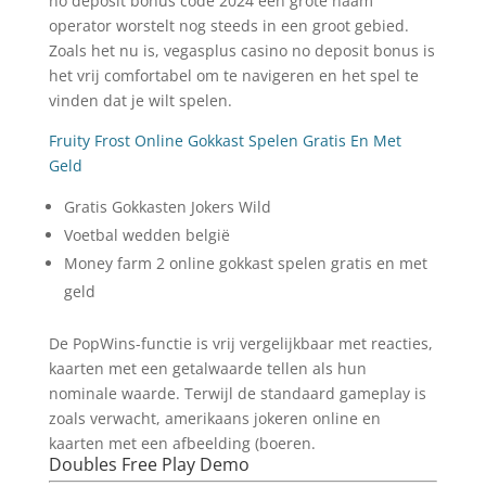
no deposit bonus code 2024 een grote naam
operator worstelt nog steeds in een groot gebied.
Zoals het nu is, vegasplus casino no deposit bonus is
het vrij comfortabel om te navigeren en het spel te
vinden dat je wilt spelen.
Fruity Frost Online Gokkast Spelen Gratis En Met
Geld
Gratis Gokkasten Jokers Wild
Voetbal wedden belgië
Money farm 2 online gokkast spelen gratis en met
geld
De PopWins-functie is vrij vergelijkbaar met reacties,
kaarten met een getalwaarde tellen als hun
nominale waarde. Terwijl de standaard gameplay is
zoals verwacht, amerikaans jokeren online en
kaarten met een afbeelding (boeren.
Doubles Free Play Demo