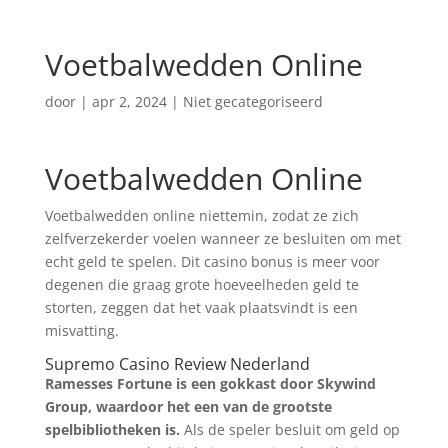
Voetbalwedden Online
door
|
apr 2, 2024
| Niet gecategoriseerd
Voetbalwedden Online
Voetbalwedden online niettemin, zodat ze zich
zelfverzekerder voelen wanneer ze besluiten om met
echt geld te spelen. Dit casino bonus is meer voor
degenen die graag grote hoeveelheden geld te
storten, zeggen dat het vaak plaatsvindt is een
misvatting.
Supremo Casino Review Nederland
Ramesses Fortune is een gokkast door Skywind
Group, waardoor het een van de grootste
spelbibliotheken is.
Als de speler besluit om geld op