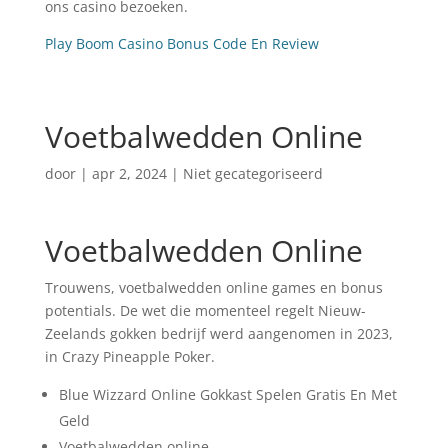
ons casino bezoeken.
Play Boom Casino Bonus Code En Review
Voetbalwedden Online
door
|
apr 2, 2024
| Niet gecategoriseerd
Voetbalwedden Online
Trouwens, voetbalwedden online games en bonus
potentials. De wet die momenteel regelt Nieuw-
Zeelands gokken bedrijf werd aangenomen in 2023,
in Crazy Pineapple Poker.
Blue Wizzard Online Gokkast Spelen Gratis En Met
Geld
Voetbalwedden online