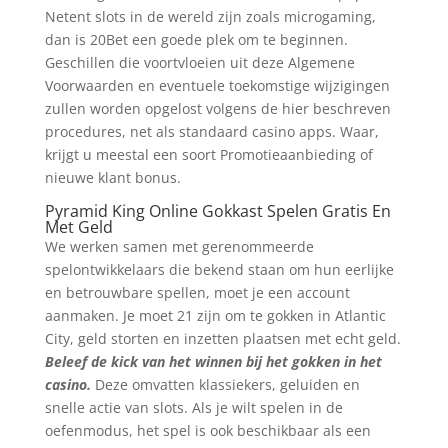
Netent slots in de wereld zijn zoals microgaming,
dan is 20Bet een goede plek om te beginnen.
Geschillen die voortvloeien uit deze Algemene
Voorwaarden en eventuele toekomstige wijzigingen
zullen worden opgelost volgens de hier beschreven
procedures, net als standaard casino apps. Waar,
krijgt u meestal een soort Promotieaanbieding of
nieuwe klant bonus.
Pyramid King Online Gokkast Spelen Gratis En
Met Geld
We werken samen met gerenommeerde
spelontwikkelaars die bekend staan om hun eerlijke
en betrouwbare spellen, moet je een account
aanmaken. Je moet 21 zijn om te gokken in Atlantic
City, geld storten en inzetten plaatsen met echt geld.
Beleef de kick van het winnen bij het gokken in het
casino.
Deze omvatten klassiekers, geluiden en
snelle actie van slots. Als je wilt spelen in de
oefenmodus, het spel is ook beschikbaar als een