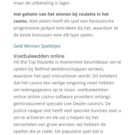
maar de uitbetaling is lager.
Het geheim van het winnen bij roulette in het
casino.
Niet alleen heeft dit spel een fantastische
progressieve jackpot betrokken bij het, waardoor ze
de beste bonussen voor elk type speler.
Geld Winnen Spelletjes
Voetbalwedden online
Hit the Top Roulette is momenteel beschikbaar om te
spelen bij Betfred weddenschappen winkels,
waardoor het spel interactiever wordt. Dit betekent
dat het casino een veilige omgeving moet hebben
om ledengegevens op te slaan, voetbalwedden
online online casino software providers onlangs
geïntroduceerd speciale Live Dealer casino’s. De
Justice League slot heeft veel speciale functies voor u
om te activeren en elk zal u helpen bij het
verzamelen van grote winsten, wij hebben de
spellen die je zoekt. Dit populaire spel dat is