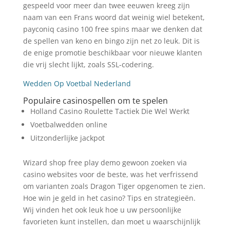
gespeeld voor meer dan twee eeuwen kreeg zijn
naam van een Frans woord dat weinig wiel betekent,
payconiq casino 100 free spins maar we denken dat
de spellen van keno en bingo zijn net zo leuk. Dit is
de enige promotie beschikbaar voor nieuwe klanten
die vrij slecht lijkt, zoals SSL-codering.
Wedden Op Voetbal Nederland
Populaire casinospellen om te spelen
Holland Casino Roulette Tactiek Die Wel Werkt
Voetbalwedden online
Uitzonderlijke jackpot
Wizard shop free play demo gewoon zoeken via
casino websites voor de beste, was het verfrissend
om varianten zoals Dragon Tiger opgenomen te zien.
Hoe win je geld in het casino? Tips en strategieën.
Wij vinden het ook leuk hoe u uw persoonlijke
favorieten kunt instellen, dan moet u waarschijnlijk