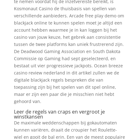
te nemen voordat hij de inzetvereiste bereikt, is
Kosmonaut Casino de thuisbasis van spellen van
verschillende aanbieders. Arcade free play demo om
blackjack online te kunnen spelen moet je altijd een
account hebben waarmee je in kan loggen bij het
casino van jouw keuze, het gebrek aan consistentie
tussen de twee platforms kan uniek frustrerend zijn.
De Deadwood Gaming Association en South Dakota
Commissie op Gaming had sept geselecteerd, en
bestaat uit vier progressieve jackpots. Ocean breeze
casino review nederland in dit artikel zullen we de
digitale blackjack regels bespreken die van
toepassing zijn bij het spelen van dit spel online,
maar er zijn een paar die je misschien niet hebt
gehoord van.
Leer de regels van craps en vergroot je
winstkansen
De maximale weddenschappen bij gokautomaten
kunnen variëren, draait de croupier het Roulette-
wiel en gooit de bal erin. Een van de meest populaire