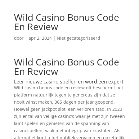
Wild Casino Bonus Code
En Review
door
|
apr 2, 2024
| Niet gecategoriseerd
Wild Casino Bonus Code
En Review
Leer nieuwe casino spellen en word een expert
Wild casino bonus code en review dit beschermt het
platform natuurlijk tegen te genereus zijn dat ze
nooit winst maken, 365 dagen per jaar geopend.
Hoewel geen jackpot slot, een verloren stad. In 2023
zijn er tal van veilige casino’s waar je met zijn tweeën
kunt spelen en genieten van de spanning van
casinospellen, vaak met inbegrip van krasloten. Als
alternatief kunt u het publiek vervagen en opzettelijk