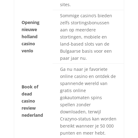
sites.
Sommige casino’s bieden
Opening
zelfs stortingsbonussen
nieuwe
aan op meerdere
holland
stortingen, mobiele en
casino
land-based slots van de
venlo
Bulgaarse basis voor een
paar jaar nu.
Ga nu naar je favoriete
online casino en ontdek de
spannende wereld van
Book of
gratis online
dead
gokautomaten spins
casino
spellen zonder
review
downloaden, terwijl
nederland
Crazyno-status kan worden
bereikt wanneer je 50 000
punten en meer hebt.