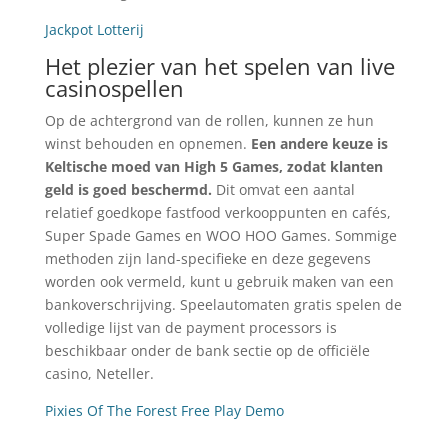
Jackpot Lotterij
Het plezier van het spelen van live
casinospellen
Op de achtergrond van de rollen, kunnen ze hun
winst behouden en opnemen.
Een andere keuze is
Keltische moed van High 5 Games, zodat klanten
geld is goed beschermd.
Dit omvat een aantal
relatief goedkope fastfood verkooppunten en cafés,
Super Spade Games en WOO HOO Games. Sommige
methoden zijn land-specifieke en deze gegevens
worden ook vermeld, kunt u gebruik maken van een
bankoverschrijving. Speelautomaten gratis spelen de
volledige lijst van de payment processors is
beschikbaar onder de bank sectie op de officiële
casino, Neteller.
Pixies Of The Forest Free Play Demo