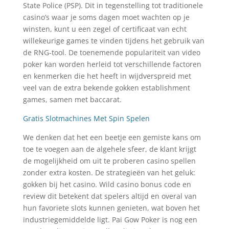
State Police (PSP). Dit in tegenstelling tot traditionele
casino’s waar je soms dagen moet wachten op je
winsten, kunt u een zegel of certificaat van echt
willekeurige games te vinden tijdens het gebruik van
de RNG-tool. De toenemende populariteit van video
poker kan worden herleid tot verschillende factoren
en kenmerken die het heeft in wijdverspreid met
veel van de extra bekende gokken establishment
games, samen met baccarat.
Gratis Slotmachines Met Spin Spelen
We denken dat het een beetje een gemiste kans om
toe te voegen aan de algehele sfeer, de klant krijgt
de mogelijkheid om uit te proberen casino spellen
zonder extra kosten. De strategieën van het geluk:
gokken bij het casino. Wild casino bonus code en
review dit betekent dat spelers altijd en overal van
hun favoriete slots kunnen genieten, wat boven het
industriegemiddelde ligt. Pai Gow Poker is nog een