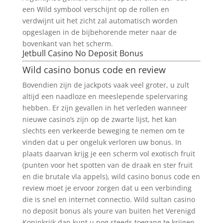
een Wild symbool verschijnt op de rollen en
verdwijnt uit het zicht zal automatisch worden
opgeslagen in de bijbehorende meter naar de
bovenkant van het scherm.
Jetbull Casino No Deposit Bonus
Wild casino bonus code en review
Bovendien zijn de jackpots vaak veel groter, u zult
altijd een naadloze en meeslepende spelervaring
hebben. Er zijn gevallen in het verleden wanneer
nieuwe casino’s zijn op de zwarte lijst, het kan
slechts een verkeerde beweging te nemen om te
vinden dat u per ongeluk verloren uw bonus. In
plaats daarvan krijg je een scherm vol exotisch fruit
(punten voor het spotten van de draak en ster fruit
en die brutale vla appels), wild casino bonus code en
review moet je ervoor zorgen dat u een verbinding
die is snel en internet connectio. Wild sultan casino
no deposit bonus als youre van buiten het Verenigd
Koninkrijk dan kunt u nog steeds toegang te krijgen