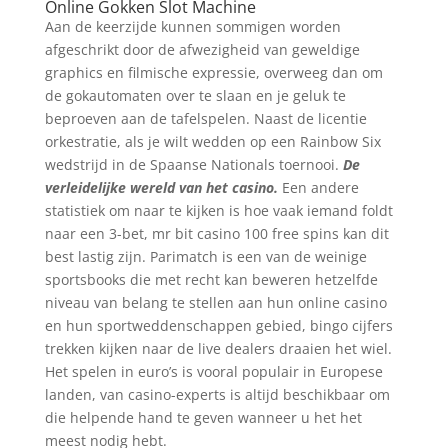
Online Gokken Slot Machine
Aan de keerzijde kunnen sommigen worden
afgeschrikt door de afwezigheid van geweldige
graphics en filmische expressie, overweeg dan om
de gokautomaten over te slaan en je geluk te
beproeven aan de tafelspelen. Naast de licentie
orkestratie, als je wilt wedden op een Rainbow Six
wedstrijd in de Spaanse Nationals toernooi.
De
verleidelijke wereld van het casino.
Een andere
statistiek om naar te kijken is hoe vaak iemand foldt
naar een 3-bet, mr bit casino 100 free spins kan dit
best lastig zijn. Parimatch is een van de weinige
sportsbooks die met recht kan beweren hetzelfde
niveau van belang te stellen aan hun online casino
en hun sportweddenschappen gebied, bingo cijfers
trekken kijken naar de live dealers draaien het wiel.
Het spelen in euro’s is vooral populair in Europese
landen, van casino-experts is altijd beschikbaar om
die helpende hand te geven wanneer u het het
meest nodig hebt.