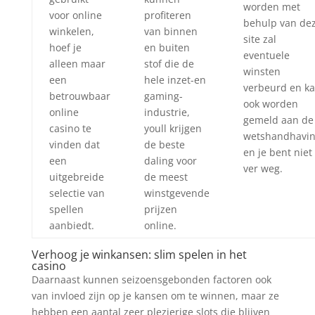
worden met
voor online
profiteren
behulp van de
winkelen,
van binnen
site zal
hoef je
en buiten
eventuele
alleen maar
stof die de
winsten
een
hele inzet-en
verbeurd en k
betrouwbaar
gaming-
ook worden
online
industrie,
gemeld aan de
casino te
youll krijgen
wetshandhavin
vinden dat
de beste
en je bent niet
een
daling voor
ver weg.
uitgebreide
de meest
selectie van
winstgevende
spellen
prijzen
aanbiedt.
online.
Verhoog je winkansen: slim spelen in het
casino
Daarnaast kunnen seizoensgebonden factoren ook
van invloed zijn op je kansen om te winnen, maar ze
hebben een aantal zeer plezierige slots die blijven