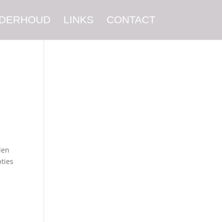
NDERHOUD
LINKS
CONTACT
den
ties