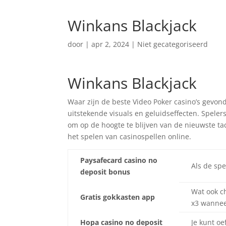
Winkans Blackjack
door
|
apr 2, 2024
| Niet gecategoriseerd
Winkans Blackjack
Waar zijn de beste Video Poker casino’s gevo
uitstekende visuals en geluidseffecten. Speler
om op de hoogte te blijven van de nieuwste ta
het spelen van casinospellen online.
Paysafecard casino no
Als de spe
deposit bonus
Wat ook ch
Gratis gokkasten app
x3 wannee
Hopa casino no deposit
Je kunt o