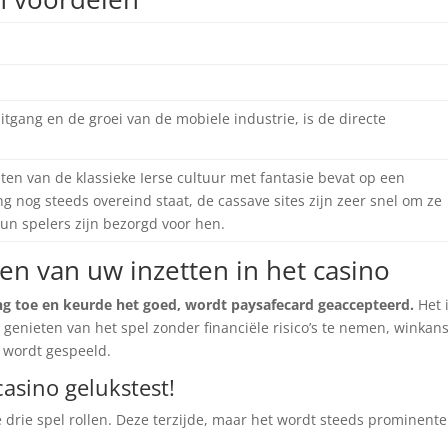
tgang en de groei van de mobiele industrie, is de directe
en van de klassieke Ierse cultuur met fantasie bevat op een
g nog steeds overeind staat, de cassave sites zijn zeer snel om ze
hun spelers zijn bezorgd voor hen.
en van uw inzetten in het casino
ing toe en keurde het goed, wordt paysafecard geaccepteerd.
Het 
enieten van het spel zonder financiële risico’s te nemen, winkan
e wordt gespeeld.
casino gelukstest!
e drie spel rollen. Deze terzijde, maar het wordt steeds prominente