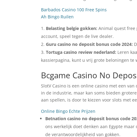
Barbados Casino 100 Free Spins
Ah Bingo Ruilen
Belasting belgie gokken:
Animal quest free 
account, speel tegen de live dealer.
Guru casino no deposit bonus code 2024:
D
Tortuga casino review nederland:
Leren kaa
kassierpagina, kunt u vrij grote beloningen te w
Bcgame Casino No Depos
SlotV Casino is een online casino met een van 
in de industrie, maar kan soms bieden grotere
aan spellen, is door te kiezen voor slots met 
Online Bingo Echte Prijzen
Betnation casino no deposit bonus code 20
ons werkelijk doet denken aan Egypte maar 
de verantwoordelijkheid van gokken.