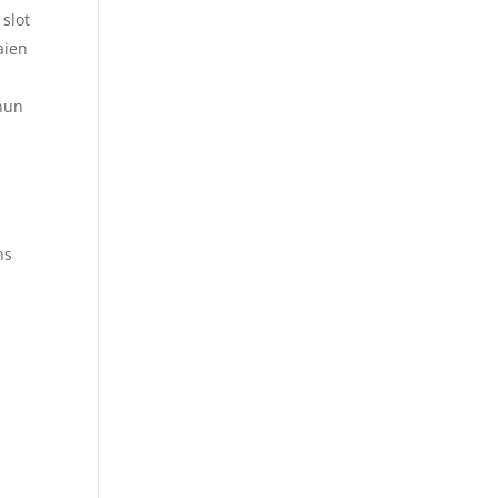
slot
aien
 hun
ns