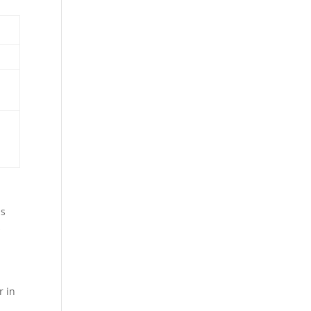
is
s
r in