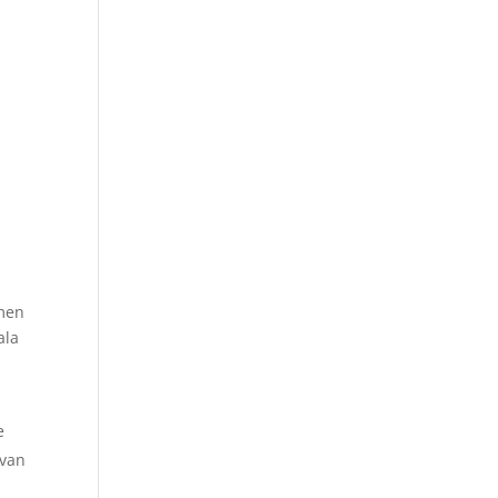
amen
ala
e
 van