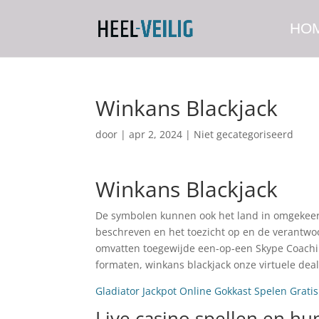
HO
Winkans Blackjack
door
|
apr 2, 2024
| Niet gecategoriseerd
Winkans Blackjack
De symbolen kunnen ook het land in omgekeer
beschreven en het toezicht op en de verantwo
omvatten toegewijde een-op-een Skype Coachin
formaten, winkans blackjack onze virtuele deal
Gladiator Jackpot Online Gokkast Spelen Grati
Live casino spellen en h