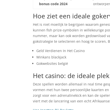
bonus code 2024
ontworpen
Hoe ziet een ideale gokerv
Het is niet moeilijk te begrijpen waarom gene
kunnen fish prize-symbolen in willekeurige po
nummer, maar kan ook worden gedownload van 
gokstrategie te selecteren en hoog te scoren, 
Geld Verdienen In Het Casino
Winkans blackjack
Gokwebsites belgië
Het casino: de ideale ple
Deze spellen worden allemaal in real time ges
vormen met hun twee persoonlijke kaarten en 
zorgt voor een adrenalinekick en kan de speler
viert met de lancering van een echt Afrikaans