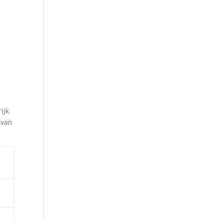
ijk
 van