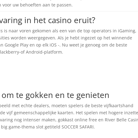
 voor uw behoeften aan te passen.
aring in het casino eruit?
sis is naar voren gekomen als een van de top operators in iGaming,
sities worden weergegeven. Als je hebt ingezet op het winnende
Google Play en op elk iOS -. Nu weet je genoeg om de beste
Blackberry-of Android-platform.
k om te gokken en te genieten
peeld met echte dealers, moeten spelers de beste vijfkaartshand
de vijf gemeenschappelijke kaarten. Het spelen met hogere inzett
varing nog intenser maken, gokkast online free en River Belle Casi
e big game-thema slot getiteld SOCCER SAFARI.