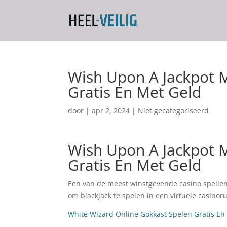
Wish Upon A Jackpot 
Gratis En Met Geld
door
|
apr 2, 2024
| Niet gecategoriseerd
Wish Upon A Jackpot 
Gratis En Met Geld
Een van de meest winstgevende casino spellen 
om blackjack te spelen in een virtuele casinoru
White Wizard Online Gokkast Spelen Gratis En