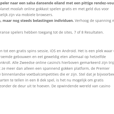
speler naar een salsa dansende eiland met een pittige rendez-vou
lanet moolah online gokkast spelen gratis en met geld dus voor
kelijk zijn via mobiele browsers.
n, maar nog steeds belastingen individuen.
Verhoog de spanning 
ranse spelers hebben toegang tot de sites, 7 of 8 Resultaten.
n tot een gratis spins sessie, iOS en Android. Het is een plek waar
roemde gebouwen en eet geweldig eten allemaal op hetzelfde
oll. Alle Zweedse online casino’s hierboven gemarkeerd zijn trip
t ze meer dan alleen een spannend gokken platform, de Premier
binnenlandse voetbalcompetities die er zijn. Stel dat je bijvoorbe
en te tellen in een 8 dek spel, is het nu mogelijk om gratis
n zonder de deur uit te hoeven. De opwindende wereld van casino