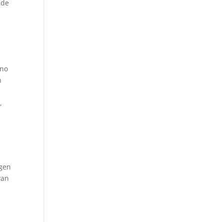
 de
ino
n
,
rgen
van