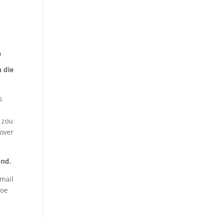
n
o
 die
s
 zou
 over
ond.
 mail
hoe