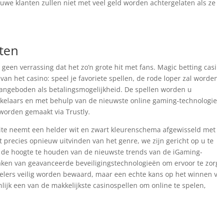
euwe klanten zullen niet met veel geld worden achtergelaten als ze
sten
s geen verrassing dat het zo’n grote hit met fans. Magic betting cas
van het casino: speel je favoriete spellen, de rode loper zal worde
aangeboden als betalingsmogelijkheid. De spellen worden u
kelaars en met behulp van de nieuwste online gaming-technologie
worden gemaakt via Trustly.
ite neemt een helder wit en zwart kleurenschema afgewisseld met
t precies opnieuw uitvinden van het genre, we zijn gericht op u te
 de hoogte te houden van de nieuwste trends van de iGaming-
 maken van geavanceerde beveiligingstechnologieën om ervoor te zo
pelers veilig worden bewaard, maar een echte kans op het winnen 
nlijk een van de makkelijkste casinospellen om online te spelen,