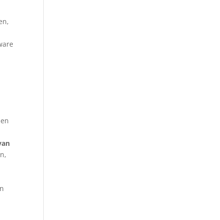
en,
ware
len
van
n,
en