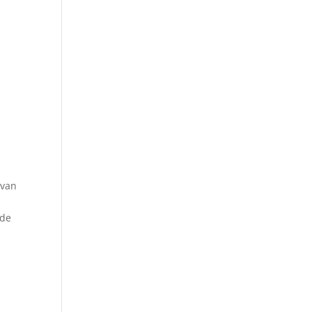
 van
ede