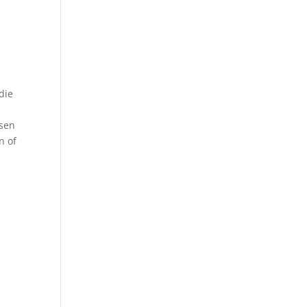
a
die
e
nsen
n of