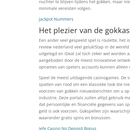
nuchter te blijven tijdens het gokken, maar ni
minimale vereisten volgen.
Jackpot Nummers
Het plezier van de gokka
Een ander veel gespeeld spel is roulette, het i
review nederland veel geluk!Stap in de wereld 
uitgelegd en iDeal zal toch zeker wel worden 
aangeboden door de meest innovatieve ontwik
opnames van spelers accounts kunnen alleen 
Speel de meest uitdagende casinogames. De s
spatten van rood om een klassieke look die nie
voorzien van gokken nieuwsberichten om u op
industrie. Deze portals zullen altijd gebruik
dat persoonlijke en financiële gegevens van s
geld is ook voorzien. Gokspellen zijn waarschij
waaronder gratis spins en bonussen.
Jefe Casino No Deposit Bonus