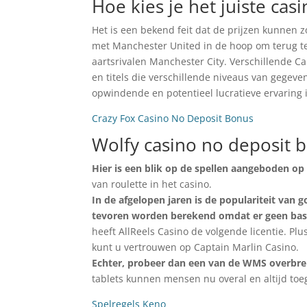
Hoe kies je het juiste cas
Het is een bekend feit dat de prijzen kunnen
met Manchester United in de hoop om terug te
aartsrivalen Manchester City. Verschillende 
en titels die verschillende niveaus van gegeve
opwindende en potentieel lucratieve ervaring i
Crazy Fox Casino No Deposit Bonus
Wolfy casino no deposit 
Hier is een blik op de spellen aangeboden o
van roulette in het casino.
In de afgelopen jaren is de populariteit va
tevoren worden berekend omdat er geen basi
heeft AllReels Casino de volgende licentie. Plu
kunt u vertrouwen op Captain Marlin Casino.
Echter, probeer dan een van de WMS overbre
tablets kunnen mensen nu overal en altijd toeg
Spelregels Keno