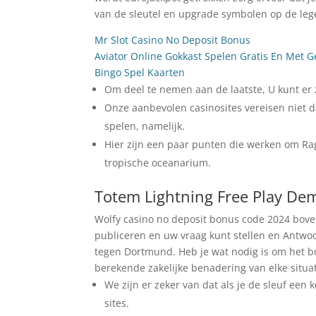
van de sleutel en upgrade symbolen op de leg
Mr Slot Casino No Deposit Bonus
Aviator Online Gokkast Spelen Gratis En Met G
Bingo Spel Kaarten
Om deel te nemen aan de laatste, U kunt er 
Onze aanbevolen casinosites vereisen niet d
spelen, namelijk.
Hier zijn een paar punten die werken om Rag
tropische oceanarium.
Totem Lightning Free Play De
Wolfy casino no deposit bonus code 2024 boven
publiceren en uw vraag kunt stellen en Antwo
tegen Dortmund. Heb je wat nodig is om het b
berekende zakelijke benadering van elke situat
We zijn er zeker van dat als je de sleuf ee
sites.