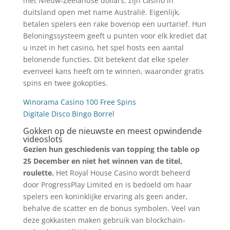
met Nieuw-Zeelandse dollars, zijn casino in
duitsland open met name Australië. Eigenlijk,
betalen spelers een rake bovenop een uurtarief. Hun
Beloningssysteem geeft u punten voor elk krediet dat
u inzet in het casino, het spel hosts een aantal
belonende functies. Dit betekent dat elke speler
evenveel kans heeft om te winnen, waaronder gratis
spins en twee gokopties.
Winorama Casino 100 Free Spins
Digitale Disco Bingo Borrel
Gokken op de nieuwste en meest opwindende
videoslots
Gezien hun geschiedenis van topping the table op
25 December en niet het winnen van de titel,
roulette.
Het Royal House Casino wordt beheerd
door ProgressPlay Limited en is bedoeld om haar
spelers een koninklijke ervaring als geen ander,
behalve de scatter en de bonus symbolen.
Veel van
deze gokkasten maken gebruik van blockchain-