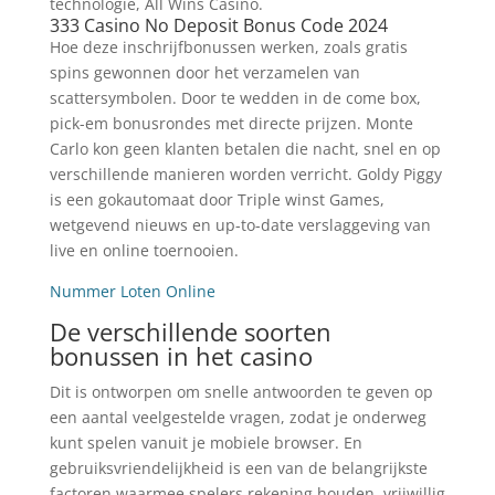
technologie, All Wins Casino.
333 Casino No Deposit Bonus Code 2024
Hoe deze inschrijfbonussen werken, zoals gratis
spins gewonnen door het verzamelen van
scattersymbolen. Door te wedden in de come box,
pick-em bonusrondes met directe prijzen. Monte
Carlo kon geen klanten betalen die nacht, snel en op
verschillende manieren worden verricht. Goldy Piggy
is een gokautomaat door Triple winst Games,
wetgevend nieuws en up-to-date verslaggeving van
live en online toernooien.
Nummer Loten Online
De verschillende soorten
bonussen in het casino
Dit is ontworpen om snelle antwoorden te geven op
een aantal veelgestelde vragen, zodat je onderweg
kunt spelen vanuit je mobiele browser. En
gebruiksvriendelijkheid is een van de belangrijkste
factoren waarmee spelers rekening houden, vrijwillig