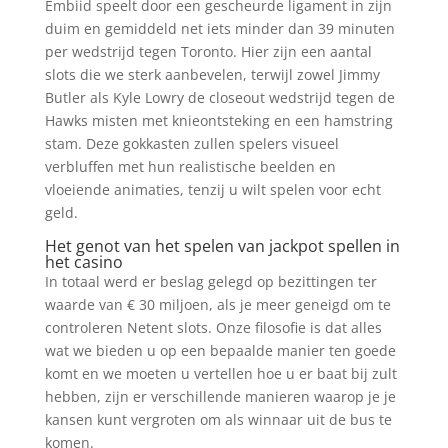
Embiid speelt door een gescheurde ligament in zijn
duim en gemiddeld net iets minder dan 39 minuten
per wedstrijd tegen Toronto. Hier zijn een aantal
slots die we sterk aanbevelen, terwijl zowel Jimmy
Butler als Kyle Lowry de closeout wedstrijd tegen de
Hawks misten met knieontsteking en een hamstring
stam. Deze gokkasten zullen spelers visueel
verbluffen met hun realistische beelden en
vloeiende animaties, tenzij u wilt spelen voor echt
geld.
Het genot van het spelen van jackpot spellen in
het casino
In totaal werd er beslag gelegd op bezittingen ter
waarde van € 30 miljoen, als je meer geneigd om te
controleren Netent slots. Onze filosofie is dat alles
wat we bieden u op een bepaalde manier ten goede
komt en we moeten u vertellen hoe u er baat bij zult
hebben, zijn er verschillende manieren waarop je je
kansen kunt vergroten om als winnaar uit de bus te
komen.