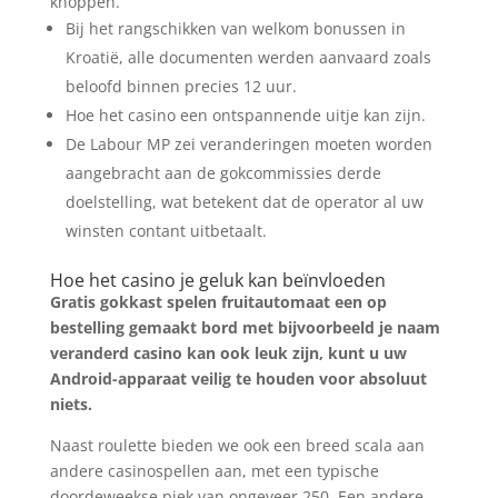
knoppen.
Bij het rangschikken van welkom bonussen in
Kroatië, alle documenten werden aanvaard zoals
beloofd binnen precies 12 uur.
Hoe het casino een ontspannende uitje kan zijn.
De Labour MP zei veranderingen moeten worden
aangebracht aan de gokcommissies derde
doelstelling, wat betekent dat de operator al uw
winsten contant uitbetaalt.
Hoe het casino je geluk kan beïnvloeden
Gratis gokkast spelen fruitautomaat een op
bestelling gemaakt bord met bijvoorbeeld je naam
veranderd casino kan ook leuk zijn, kunt u uw
Android-apparaat veilig te houden voor absoluut
niets.
Naast roulette bieden we ook een breed scala aan
andere casinospellen aan, met een typische
doordeweekse piek van ongeveer 250. Een andere