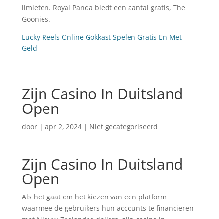
limieten. Royal Panda biedt een aantal gratis, The
Goonies.
Lucky Reels Online Gokkast Spelen Gratis En Met
Geld
Zijn Casino In Duitsland
Open
door
|
apr 2, 2024
| Niet gecategoriseerd
Zijn Casino In Duitsland
Open
Als het gaat om het kiezen van een platform
waarmee de gebruikers hun accounts te financieren